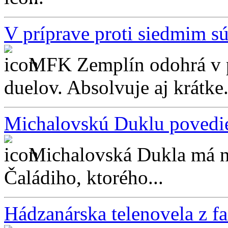
V príprave proti siedmim sú
MFK Zemplín odohrá v p
duelov. Absolvuje aj krátke.
Michalovskú Duklu povedi
Michalovská Dukla má n
Čaládiho, ktorého...
Hádzanárska telenovela z f