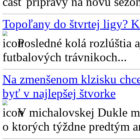
časť prípravy na novú sezón
Topoľany do štvrtej ligy? Kt
Posledné kolá rozlúštia 
futbalových trávnikoch...
Na zmenšenom klzisku chce
byť v najlepšej štvorke
V michalovskej Dukle ma
o ktorých týždne predtým an