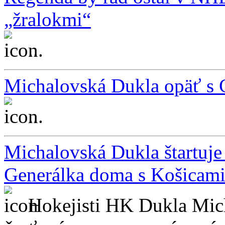
„žralokmi“
...
Michalovská Dukla opäť 
...
Michalovská Dukla štartuj
Generálka doma s Košicam
Hokejisti HK Dukla Mic