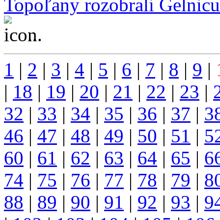
Topoľany rozobrali Gelnicu
...
1
|
2
|
3
|
4
|
5
|
6
|
7
|
8
|
9
|
|
18
|
19
|
20
|
21
|
22
|
23
|
32
|
33
|
34
|
35
|
36
|
37
|
3
46
|
47
|
48
|
49
|
50
|
51
|
5
60
|
61
|
62
|
63
|
64
|
65
|
6
74
|
75
|
76
|
77
|
78
|
79
|
8
88
|
89
|
90
|
91
|
92
|
93
|
9