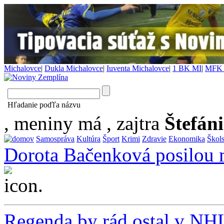
Michalovce
|
Dukla Michalovce
|
Iuventa Michalovce
|
1 BK MI
|
MFK 
Hľadanie poďľa názvu
, meniny má
, zajtra
Štefán
Samospráva
Kultúra
Šport
Krimi
Zdravie
Ekonomika
Škol
Dorota Bačenková posilou 
...
Regenda by rád ostal v NHL