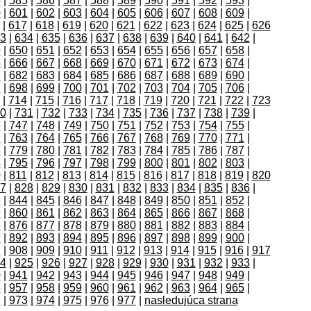
4
|
585
|
586
|
587
|
588
|
589
|
590
|
591
|
592
|
593
|
0
|
601
|
602
|
603
|
604
|
605
|
606
|
607
|
608
|
609
|
|
617
|
618
|
619
|
620
|
621
|
622
|
623
|
624
|
625
|
626
3
|
634
|
635
|
636
|
637
|
638
|
639
|
640
|
641
|
642
|
9
|
650
|
651
|
652
|
653
|
654
|
655
|
656
|
657
|
658
|
5
|
666
|
667
|
668
|
669
|
670
|
671
|
672
|
673
|
674
|
1
|
682
|
683
|
684
|
685
|
686
|
687
|
688
|
689
|
690
|
7
|
698
|
699
|
700
|
701
|
702
|
703
|
704
|
705
|
706
|
|
714
|
715
|
716
|
717
|
718
|
719
|
720
|
721
|
722
|
723
0
|
731
|
732
|
733
|
734
|
735
|
736
|
737
|
738
|
739
|
6
|
747
|
748
|
749
|
750
|
751
|
752
|
753
|
754
|
755
|
2
|
763
|
764
|
765
|
766
|
767
|
768
|
769
|
770
|
771
|
8
|
779
|
780
|
781
|
782
|
783
|
784
|
785
|
786
|
787
|
4
|
795
|
796
|
797
|
798
|
799
|
800
|
801
|
802
|
803
|
0
|
811
|
812
|
813
|
814
|
815
|
816
|
817
|
818
|
819
|
820
7
|
828
|
829
|
830
|
831
|
832
|
833
|
834
|
835
|
836
|
3
|
844
|
845
|
846
|
847
|
848
|
849
|
850
|
851
|
852
|
9
|
860
|
861
|
862
|
863
|
864
|
865
|
866
|
867
|
868
|
5
|
876
|
877
|
878
|
879
|
880
|
881
|
882
|
883
|
884
|
1
|
892
|
893
|
894
|
895
|
896
|
897
|
898
|
899
|
900
|
7
|
908
|
909
|
910
|
911
|
912
|
913
|
914
|
915
|
916
|
917
4
|
925
|
926
|
927
|
928
|
929
|
930
|
931
|
932
|
933
|
0
|
941
|
942
|
943
|
944
|
945
|
946
|
947
|
948
|
949
|
6
|
957
|
958
|
959
|
960
|
961
|
962
|
963
|
964
|
965
|
2
|
973
|
974
|
975
|
976
|
977
|
nasledujúca strana