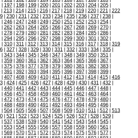
6
|
197
|
198
|
199
|
200
|
201
|
202
|
203
|
204
|
205
|
|
213
|
214
|
215
|
216
|
217
|
218
|
219
|
220
|
221
|
222
9
|
230
|
231
|
232
|
233
|
234
|
235
|
236
|
237
|
238
|
5
|
246
|
247
|
248
|
249
|
250
|
251
|
252
|
253
|
254
|
1
|
262
|
263
|
264
|
265
|
266
|
267
|
268
|
269
|
270
|
7
|
278
|
279
|
280
|
281
|
282
|
283
|
284
|
285
|
286
|
3
|
294
|
295
|
296
|
297
|
298
|
299
|
300
|
301
|
302
|
9
|
310
|
311
|
312
|
313
|
314
|
315
|
316
|
317
|
318
|
319
6
|
327
|
328
|
329
|
330
|
331
|
332
|
333
|
334
|
335
|
2
|
343
|
344
|
345
|
346
|
347
|
348
|
349
|
350
|
351
|
8
|
359
|
360
|
361
|
362
|
363
|
364
|
365
|
366
|
367
|
4
|
375
|
376
|
377
|
378
|
379
|
380
|
381
|
382
|
383
|
0
|
391
|
392
|
393
|
394
|
395
|
396
|
397
|
398
|
399
|
6
|
407
|
408
|
409
|
410
|
411
|
412
|
413
|
414
|
415
|
416
3
|
424
|
425
|
426
|
427
|
428
|
429
|
430
|
431
|
432
|
9
|
440
|
441
|
442
|
443
|
444
|
445
|
446
|
447
|
448
|
5
|
456
|
457
|
458
|
459
|
460
|
461
|
462
|
463
|
464
|
1
|
472
|
473
|
474
|
475
|
476
|
477
|
478
|
479
|
480
|
7
|
488
|
489
|
490
|
491
|
492
|
493
|
494
|
495
|
496
|
3
|
504
|
505
|
506
|
507
|
508
|
509
|
510
|
511
|
512
|
513
0
|
521
|
522
|
523
|
524
|
525
|
526
|
527
|
528
|
529
|
6
|
537
|
538
|
539
|
540
|
541
|
542
|
543
|
544
|
545
|
2
|
553
|
554
|
555
|
556
|
557
|
558
|
559
|
560
|
561
|
8
|
569
|
570
|
571
|
572
|
573
|
574
|
575
|
576
|
577
|