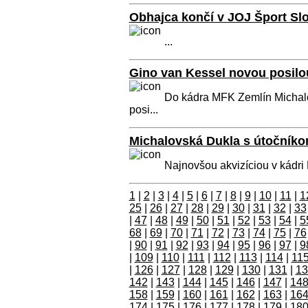
Obhajca končí v JOJ Šport Sl
...
Gino van Kessel novou posilo
Do kádra MFK Zemlín Michalo
posi...
Michalovská Dukla s útoční
Najnovšou akvizíciou v kádri
1
|
2
|
3
|
4
|
5
|
6
|
7
|
8
|
9
|
10
|
11
|
1
25
|
26
|
27
|
28
|
29
|
30
|
31
|
32
|
33
|
47
|
48
|
49
|
50
|
51
|
52
|
53
|
54
|
5
68
|
69
|
70
|
71
|
72
|
73
|
74
|
75
|
76
|
90
|
91
|
92
|
93
|
94
|
95
|
96
|
97
|
9
|
109
|
110
|
111
|
112
|
113
|
114
|
11
|
126
|
127
|
128
|
129
|
130
|
131
|
13
142
|
143
|
144
|
145
|
146
|
147
|
14
158
|
159
|
160
|
161
|
162
|
163
|
16
174
|
175
|
176
|
177
|
178
|
179
|
18