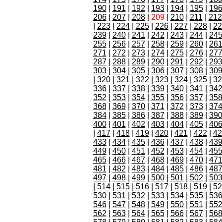
190
|
191
|
192
|
193
|
194
|
195
|
19
206
|
207
|
208
|
209
|
210
|
211
|
212
|
223
|
224
|
225
|
226
|
227
|
228
|
22
239
|
240
|
241
|
242
|
243
|
244
|
24
255
|
256
|
257
|
258
|
259
|
260
|
26
271
|
272
|
273
|
274
|
275
|
276
|
27
287
|
288
|
289
|
290
|
291
|
292
|
29
303
|
304
|
305
|
306
|
307
|
308
|
30
|
320
|
321
|
322
|
323
|
324
|
325
|
32
336
|
337
|
338
|
339
|
340
|
341
|
34
352
|
353
|
354
|
355
|
356
|
357
|
35
368
|
369
|
370
|
371
|
372
|
373
|
37
384
|
385
|
386
|
387
|
388
|
389
|
39
400
|
401
|
402
|
403
|
404
|
405
|
40
|
417
|
418
|
419
|
420
|
421
|
422
|
42
433
|
434
|
435
|
436
|
437
|
438
|
43
449
|
450
|
451
|
452
|
453
|
454
|
45
465
|
466
|
467
|
468
|
469
|
470
|
47
481
|
482
|
483
|
484
|
485
|
486
|
48
497
|
498
|
499
|
500
|
501
|
502
|
50
|
514
|
515
|
516
|
517
|
518
|
519
|
52
530
|
531
|
532
|
533
|
534
|
535
|
53
546
|
547
|
548
|
549
|
550
|
551
|
55
562
|
563
|
564
|
565
|
566
|
567
|
56