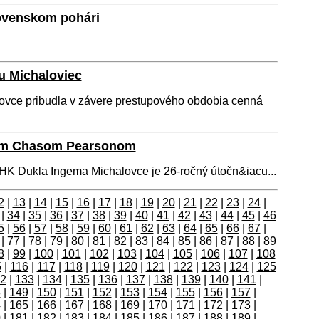
ovenskom pohári
u Michaloviec
vce pribudla v závere prestupového obdobia cenná
kom Chasom Pearsonom
 HK Dukla Ingema Michalovce je 26-ročný útočn&iacu...
2
|
13
|
14
|
15
|
16
|
17
|
18
|
19
|
20
|
21
|
22
|
23
|
24
|
|
34
|
35
|
36
|
37
|
38
|
39
|
40
|
41
|
42
|
43
|
44
|
45
|
46
5
|
56
|
57
|
58
|
59
|
60
|
61
|
62
|
63
|
64
|
65
|
66
|
67
|
|
77
|
78
|
79
|
80
|
81
|
82
|
83
|
84
|
85
|
86
|
87
|
88
|
89
8
|
99
|
100
|
101
|
102
|
103
|
104
|
105
|
106
|
107
|
108
5
|
116
|
117
|
118
|
119
|
120
|
121
|
122
|
123
|
124
|
125
2
|
133
|
134
|
135
|
136
|
137
|
138
|
139
|
140
|
141
|
8
|
149
|
150
|
151
|
152
|
153
|
154
|
155
|
156
|
157
|
4
|
165
|
166
|
167
|
168
|
169
|
170
|
171
|
172
|
173
|
0
|
181
|
182
|
183
|
184
|
185
|
186
|
187
|
188
|
189
|