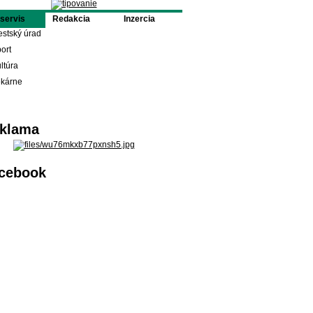
oservis
Redakcia
Inzercia
stský úrad
ort
ltúra
ekárne
klama
cebook