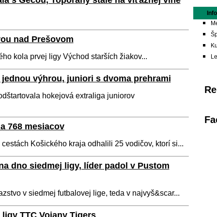
a s Gečou, Topoľany stále na víťaznej vlne
Inf
Me
Šp
rou nad Prešovom
Ku
ho kola prvej ligy Východ starších žiakov...
L
 jednou výhrou, juniori s dvoma prehrami
Re
štartovala hokejová extraliga juniorov
Fa
na 768 mesiacov
cestách Košického kraja odhalili 25 vodičov, ktorí si...
na dno siedmej ligy, líder padol v Pustom
azstvo v siedmej futbalovej lige, teda v najvyš&scar...
ligy TTC Vojany Tigers