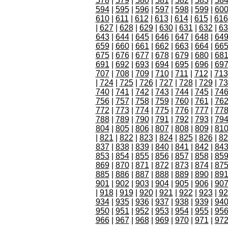
578
|
579
|
580
|
581
|
582
|
583
|
58
594
|
595
|
596
|
597
|
598
|
599
|
60
610
|
611
|
612
|
613
|
614
|
615
|
616
|
627
|
628
|
629
|
630
|
631
|
632
|
63
643
|
644
|
645
|
646
|
647
|
648
|
64
659
|
660
|
661
|
662
|
663
|
664
|
66
675
|
676
|
677
|
678
|
679
|
680
|
68
691
|
692
|
693
|
694
|
695
|
696
|
69
707
|
708
|
709
|
710
|
711
|
712
|
713
|
724
|
725
|
726
|
727
|
728
|
729
|
73
740
|
741
|
742
|
743
|
744
|
745
|
74
756
|
757
|
758
|
759
|
760
|
761
|
76
772
|
773
|
774
|
775
|
776
|
777
|
77
788
|
789
|
790
|
791
|
792
|
793
|
79
804
|
805
|
806
|
807
|
808
|
809
|
81
|
821
|
822
|
823
|
824
|
825
|
826
|
82
837
|
838
|
839
|
840
|
841
|
842
|
84
853
|
854
|
855
|
856
|
857
|
858
|
85
869
|
870
|
871
|
872
|
873
|
874
|
87
885
|
886
|
887
|
888
|
889
|
890
|
89
901
|
902
|
903
|
904
|
905
|
906
|
90
|
918
|
919
|
920
|
921
|
922
|
923
|
92
934
|
935
|
936
|
937
|
938
|
939
|
94
950
|
951
|
952
|
953
|
954
|
955
|
95
966
|
967
|
968
|
969
|
970
|
971
|
97