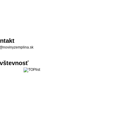
ntakt
@novinyzemplina.sk
vštevnosť