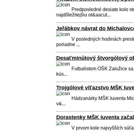
Predposledné desiate kolo s
najdôležitejšiu ot&aacut...
Jeřábkov návrat do Michalovc
V posledných hodinách pres
poriadne ...
Desaťminútový štvorgólový ob
Futbalistom OŠK Zalužice sa v
kús...
Trojgólové víťazstvo MŠK Iuv
Hádzanárky MŠK Iuventa Mich
v&...
Dorastenky MŠK Iuventa začal
V prvom kole najvyšších súťa