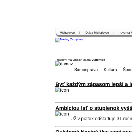
Michalovce
|
Dukla Michalovce
|
Iuventa 
, meniny má
Oskar
, zajtra
Ľubomíra
Samospráva
Kultúra
Špor
Byť každým zápasom lepší a l
...
Ambíciou ísť o stupienok vyšš
Už v piatok odštartuje 31.ročn