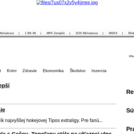
Michalovce
|
1 BK MI
|
MFK Zemplín
|
ZOS Michalovce
|
MSKS
|
Rim
Hľa
t
Krimi
Zdravie
Ekonomika
Školstvo
Inzercia
epší
Re
ie
Sú
ík najvyššej hokejovej Tipos extraligy. Pre fanú...
Pr