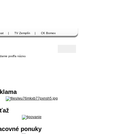
kat
|
TV Zemplín
|
CK Bomex
danie poďľa názvu
klama
ťaž
acovné ponuky