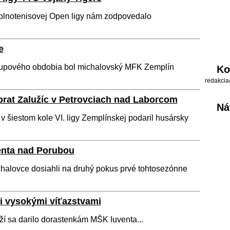
tolnotenisovej Open ligy nám zodpovedalo
e
tupového obdobia bol michalovský MFK Zemplín
Ko
redakcia
rat Zalužíc v Petrovciach nad Laborcom
Ná
 šiestom kole VI. ligy Zemplínskej podaril husársky
enta nad Porubou
alovce dosiahli na druhý pokus prvé tohtosezónne
i vysokými víťazstvami
ží sa darilo dorastenkám MŠK Iuventa...