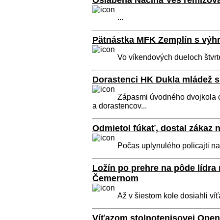
Oslabená Naciná Ves remizoval
...
Pätnástka MFK Zemplín s výh
Vo víkendových dueloch štvrté
Dorastenci HK Dukla mládež s
Zápasmi úvodného dvojkola od
a dorastencov...
Odmietol fúkať, dostal zákaz 
Počas uplynulého policajti na 
Ložín po prehre na pôde lídra 
Čemernom
Až v šiestom kole dosiahli víť
Víťazom stolnotenisovej Open 