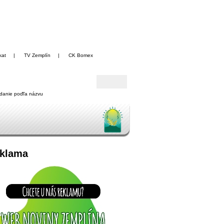
kat
|
TV Zemplín
|
CK Bomex
danie poďľa názvu
klama