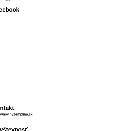
cebook
ntakt
@novinyzemplina.sk
vštevnosť