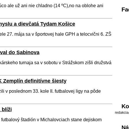
úco ale už ani nie chladno (14 ºC),no na oblohe ani
Fa
yslu a dievčatá Tydam Košice
le 27. mája sa v športovej hale GPH a telocvični 6. ZŠ
val do Sabinova
rskeho turnaja sa v sobotu v Strážskom zišli družstvá
 Zemplín definitívne šiesty
li v poslednom 33. kole II. futbalovej ligy na pôde
Ko
blíži
redakcia
a futbalový štadión v Michalovciach stane dejiskom
Ná