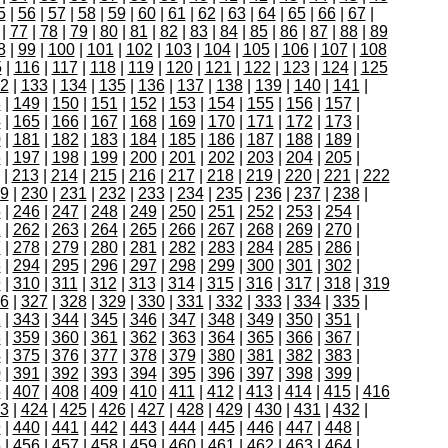
5
|
56
|
57
|
58
|
59
|
60
|
61
|
62
|
63
|
64
|
65
|
66
|
67
|
|
77
|
78
|
79
|
80
|
81
|
82
|
83
|
84
|
85
|
86
|
87
|
88
|
89
8
|
99
|
100
|
101
|
102
|
103
|
104
|
105
|
106
|
107
|
108
5
|
116
|
117
|
118
|
119
|
120
|
121
|
122
|
123
|
124
|
125
2
|
133
|
134
|
135
|
136
|
137
|
138
|
139
|
140
|
141
|
8
|
149
|
150
|
151
|
152
|
153
|
154
|
155
|
156
|
157
|
4
|
165
|
166
|
167
|
168
|
169
|
170
|
171
|
172
|
173
|
0
|
181
|
182
|
183
|
184
|
185
|
186
|
187
|
188
|
189
|
6
|
197
|
198
|
199
|
200
|
201
|
202
|
203
|
204
|
205
|
|
213
|
214
|
215
|
216
|
217
|
218
|
219
|
220
|
221
|
222
9
|
230
|
231
|
232
|
233
|
234
|
235
|
236
|
237
|
238
|
5
|
246
|
247
|
248
|
249
|
250
|
251
|
252
|
253
|
254
|
1
|
262
|
263
|
264
|
265
|
266
|
267
|
268
|
269
|
270
|
7
|
278
|
279
|
280
|
281
|
282
|
283
|
284
|
285
|
286
|
3
|
294
|
295
|
296
|
297
|
298
|
299
|
300
|
301
|
302
|
9
|
310
|
311
|
312
|
313
|
314
|
315
|
316
|
317
|
318
|
319
6
|
327
|
328
|
329
|
330
|
331
|
332
|
333
|
334
|
335
|
2
|
343
|
344
|
345
|
346
|
347
|
348
|
349
|
350
|
351
|
8
|
359
|
360
|
361
|
362
|
363
|
364
|
365
|
366
|
367
|
4
|
375
|
376
|
377
|
378
|
379
|
380
|
381
|
382
|
383
|
0
|
391
|
392
|
393
|
394
|
395
|
396
|
397
|
398
|
399
|
6
|
407
|
408
|
409
|
410
|
411
|
412
|
413
|
414
|
415
|
416
3
|
424
|
425
|
426
|
427
|
428
|
429
|
430
|
431
|
432
|
9
|
440
|
441
|
442
|
443
|
444
|
445
|
446
|
447
|
448
|
5
|
456
|
457
|
458
|
459
|
460
|
461
|
462
|
463
|
464
|