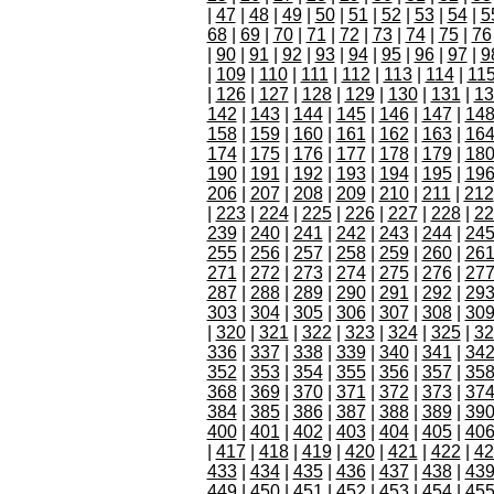
|
47
|
48
|
49
|
50
|
51
|
52
|
53
|
54
|
5
68
|
69
|
70
|
71
|
72
|
73
|
74
|
75
|
76
|
90
|
91
|
92
|
93
|
94
|
95
|
96
|
97
|
9
|
109
|
110
|
111
|
112
|
113
|
114
|
11
|
126
|
127
|
128
|
129
|
130
|
131
|
13
142
|
143
|
144
|
145
|
146
|
147
|
14
158
|
159
|
160
|
161
|
162
|
163
|
16
174
|
175
|
176
|
177
|
178
|
179
|
18
190
|
191
|
192
|
193
|
194
|
195
|
19
206
|
207
|
208
|
209
|
210
|
211
|
212
|
223
|
224
|
225
|
226
|
227
|
228
|
22
239
|
240
|
241
|
242
|
243
|
244
|
24
255
|
256
|
257
|
258
|
259
|
260
|
26
271
|
272
|
273
|
274
|
275
|
276
|
27
287
|
288
|
289
|
290
|
291
|
292
|
29
303
|
304
|
305
|
306
|
307
|
308
|
30
|
320
|
321
|
322
|
323
|
324
|
325
|
32
336
|
337
|
338
|
339
|
340
|
341
|
34
352
|
353
|
354
|
355
|
356
|
357
|
35
368
|
369
|
370
|
371
|
372
|
373
|
37
384
|
385
|
386
|
387
|
388
|
389
|
39
400
|
401
|
402
|
403
|
404
|
405
|
40
|
417
|
418
|
419
|
420
|
421
|
422
|
42
433
|
434
|
435
|
436
|
437
|
438
|
43
449
|
450
|
451
|
452
|
453
|
454
|
45