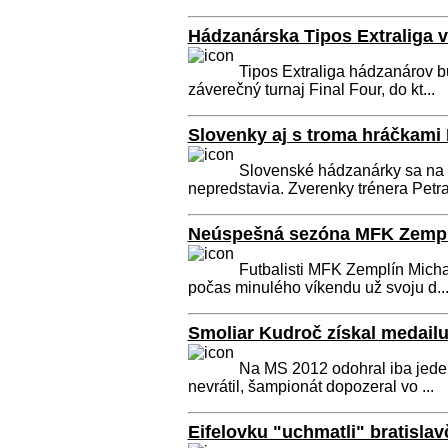
Hádzanárska Tipos Extraliga v 
Tipos Extraliga hádzanárov b
záverečný turnaj Final Four, do kt...
Slovenky aj s troma hráčkami 
Slovenské hádzanárky sa na
nepredstavia. Zverenky trénera Petra
Neúspešná sezóna MFK Zempl
Futbalisti MFK Zemplín Mich
počas minulého víkendu už svoju d..
Smoliar Kudroč získal medailu 
Na MS 2012 odohral iba jeden
nevrátil, šampionát dopozeral vo ...
Eifelovku "uchmatli" bratislav