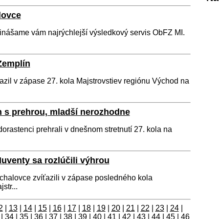
lovce
prinášame vám najrýchlejší výsledkový servis ObFZ MI.
Zemplín
azil v zápase 27. kola Majstrovstiev regiónu Východ na
n s prehrou, mladší nerozhodne
dorastenci prehrali v dnešnom stretnutí 27. kola na
Iuventy sa rozlúčili výhrou
ichalovce zvíťazili v zápase posledného kola
str...
2
|
13
|
14
|
15
|
16
|
17
|
18
|
19
|
20
|
21
|
22
|
23
|
24
|
|
34
|
35
|
36
|
37
|
38
|
39
|
40
|
41
|
42
|
43
|
44
|
45
|
46