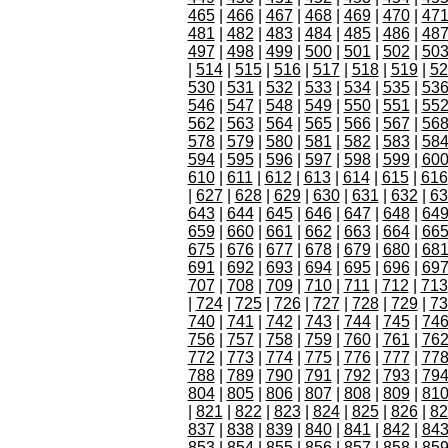
465
|
466
|
467
|
468
|
469
|
470
|
47
481
|
482
|
483
|
484
|
485
|
486
|
48
497
|
498
|
499
|
500
|
501
|
502
|
50
|
514
|
515
|
516
|
517
|
518
|
519
|
52
530
|
531
|
532
|
533
|
534
|
535
|
53
546
|
547
|
548
|
549
|
550
|
551
|
55
562
|
563
|
564
|
565
|
566
|
567
|
56
578
|
579
|
580
|
581
|
582
|
583
|
58
594
|
595
|
596
|
597
|
598
|
599
|
60
610
|
611
|
612
|
613
|
614
|
615
|
616
|
627
|
628
|
629
|
630
|
631
|
632
|
63
643
|
644
|
645
|
646
|
647
|
648
|
64
659
|
660
|
661
|
662
|
663
|
664
|
66
675
|
676
|
677
|
678
|
679
|
680
|
68
691
|
692
|
693
|
694
|
695
|
696
|
69
707
|
708
|
709
|
710
|
711
|
712
|
713
|
724
|
725
|
726
|
727
|
728
|
729
|
73
740
|
741
|
742
|
743
|
744
|
745
|
74
756
|
757
|
758
|
759
|
760
|
761
|
76
772
|
773
|
774
|
775
|
776
|
777
|
77
788
|
789
|
790
|
791
|
792
|
793
|
79
804
|
805
|
806
|
807
|
808
|
809
|
81
|
821
|
822
|
823
|
824
|
825
|
826
|
82
837
|
838
|
839
|
840
|
841
|
842
|
84
853
|
854
|
855
|
856
|
857
|
858
|
85