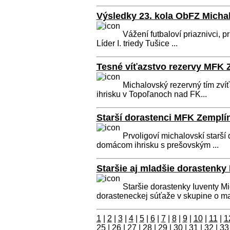
Výsledky 23. kola ObFZ Micha
Vážení futbaloví priaznivci, 
Líder I. triedy Tušice ...
Tesné víťazstvo rezervy MFK 
Michalovský rezervný tím zvíť
ihrisku v Topoľanoch nad FK...
Starší dorastenci MFK Zemplí
Prvoligoví michalovskí starší 
domácom ihrisku s prešovským ...
Staršie aj mladšie dorastenky 
Staršie dorastenky Iuventy M
dorasteneckej súťaže v skupine o maj
1
|
2
|
3
|
4
|
5
|
6
|
7
|
8
|
9
|
10
|
11
|
1
25
|
26
|
27
|
28
|
29
|
30
|
31
|
32
|
33