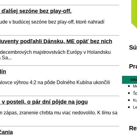
ďalšej sezóne bez play-off.
ude v budúcej sezóne bez play-off, ktoré nahradí
Iuventy podľahli Dánsku, ME opäť bez nich
Sú
 decembrových majstrovstvách Európy v Holandsku
 Sa...
Pr
ín
Inf
alovce výhrou 4:2 na pôde Dolného Kubína ukončili
Me
.
Šp
Ku
v posteli, o pár dní pôjde na jogu
L
 zápas, zranenie chrbta mu viac nedovolilo. K tímu sa
Re
čania