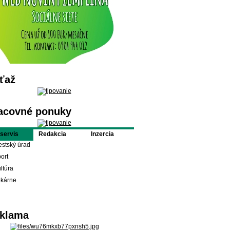
ťaž
acovné ponuky
oservis
Redakcia
Inzercia
stský úrad
ort
ltúra
ekárne
klama