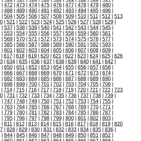
1
|
472
|
473
|
474
|
475
|
476
|
477
|
478
|
479
|
480
|
7
|
488
|
489
|
490
|
491
|
492
|
493
|
494
|
495
|
496
|
3
|
504
|
505
|
506
|
507
|
508
|
509
|
510
|
511
|
512
|
513
0
|
521
|
522
|
523
|
524
|
525
|
526
|
527
|
528
|
529
|
6
|
537
|
538
|
539
|
540
|
541
|
542
|
543
|
544
|
545
|
2
|
553
|
554
|
555
|
556
|
557
|
558
|
559
|
560
|
561
|
8
|
569
|
570
|
571
|
572
|
573
|
574
|
575
|
576
|
577
|
4
|
585
|
586
|
587
|
588
|
589
|
590
|
591
|
592
|
593
|
0
|
601
|
602
|
603
|
604
|
605
|
606
|
607
|
608
|
609
|
|
617
|
618
|
619
|
620
|
621
|
622
|
623
|
624
|
625
|
626
3
|
634
|
635
|
636
|
637
|
638
|
639
|
640
|
641
|
642
|
9
|
650
|
651
|
652
|
653
|
654
|
655
|
656
|
657
|
658
|
5
|
666
|
667
|
668
|
669
|
670
|
671
|
672
|
673
|
674
|
1
|
682
|
683
|
684
|
685
|
686
|
687
|
688
|
689
|
690
|
7
|
698
|
699
|
700
|
701
|
702
|
703
|
704
|
705
|
706
|
|
714
|
715
|
716
|
717
|
718
|
719
|
720
|
721
|
722
|
723
0
|
731
|
732
|
733
|
734
|
735
|
736
|
737
|
738
|
739
|
6
|
747
|
748
|
749
|
750
|
751
|
752
|
753
|
754
|
755
|
2
|
763
|
764
|
765
|
766
|
767
|
768
|
769
|
770
|
771
|
8
|
779
|
780
|
781
|
782
|
783
|
784
|
785
|
786
|
787
|
4
|
795
|
796
|
797
|
798
|
799
|
800
|
801
|
802
|
803
|
0
|
811
|
812
|
813
|
814
|
815
|
816
|
817
|
818
|
819
|
820
7
|
828
|
829
|
830
|
831
|
832
|
833
|
834
|
835
|
836
|
3
|
844
|
845
|
846
|
847
|
848
|
849
|
850
|
851
|
852
|
9
|
860
|
861
|
862
|
863
|
864
|
865
|
866
|
867
|
868
|