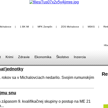
Michalovce
|
1 BK MI
|
MFK Zemplín
|
ZOS Michalovce
|
MSKS
|
Rim
Hľa
t
Krimi
Zdravie
Ekonomika
Školstvo
Inzercia
saťjednotky
Re
1 rokov sa v Michalovciach nedarilo. Svojim rumunským
ojmu snu
 zápasom 9. kvalifikačnej skupiny o postup na ME 21
...