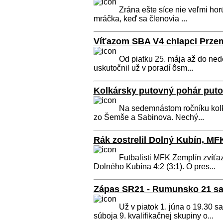
Zrána ešte síce nie veľmi hor
mráčka, keď sa členovia ...
Víťazom SBA V4 chlapci Przem
Od piatku 25. mája až do nede
uskutočnil už v poradí ôsm...
Kolkársky putovný pohár puto
Na sedemnástom ročníku kolká
zo Šemše a Sabinova. Nechý...
Rák zostrelil Dolný Kubín, MFK
Futbalisti MFK Zemplín zvíťazi
Dolného Kubína 4:2 (3:1). O pres...
Zápas SR21 - Rumunsko 21 sa 
Už v piatok 1. júna o 19.30 s
súboja 9. kvalifikačnej skupiny o...