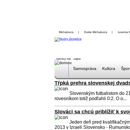
Michalovce
|
Dukla Michalovce
|
Iuventa 
, meniny má
, zajtra
Samospráva
Kultúra
Špor
Tŕpká prehra slovenskej dvad
Slovenským futbalistom do 2
rovesníkom totiž podľahli 0:2. O o...
Slováci sa chcú priblížiť k sv
Jeden deň pred kvalifikačným
2013 v Izraeli Slovensko - Rumunsko