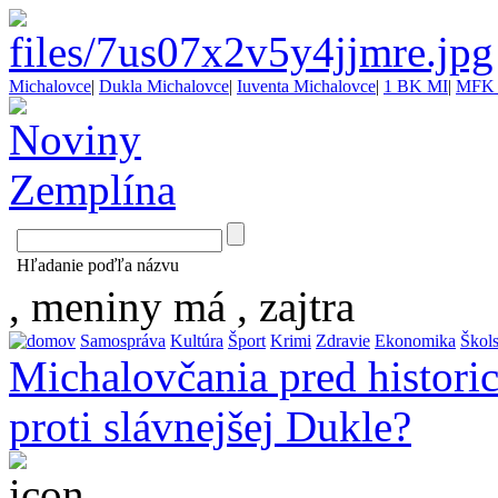
Michalovce
|
Dukla Michalovce
|
Iuventa Michalovce
|
1 BK MI
|
MFK 
Hľadanie poďľa názvu
, meniny má
, zajtra
Samospráva
Kultúra
Šport
Krimi
Zdravie
Ekonomika
Škol
Michalovčania pred histori
proti slávnejšej Dukle?
...