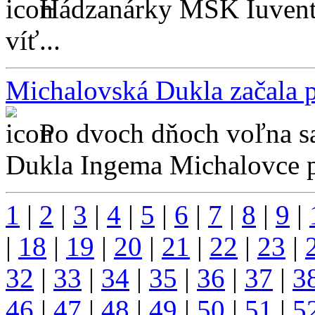
Hádzanárky MŠK Iuventa
víť...
Michalovská Dukla začala p
Po dvoch dňoch voľna sa 
Dukla Ingema Michalovce pr
1
|
2
|
3
|
4
|
5
|
6
|
7
|
8
|
9
|
|
18
|
19
|
20
|
21
|
22
|
23
|
32
|
33
|
34
|
35
|
36
|
37
|
3
46
|
47
|
48
|
49
|
50
|
51
|
5