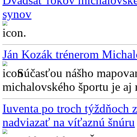
Dvadsať rokov michalovské
synov
...
Ján Kozák trénerom Michal
Súčasťou nášho mapovan
michalovského športu je aj 
Iuventa po troch týždňoch z
nadviazať na víťaznú šnúru