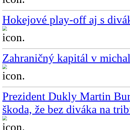
Hokejové play-off aj s divá
...
Zahraničný kapitál v mich
...
Prezident Dukly Martin Bur
škoda, že bez diváka na tri
...