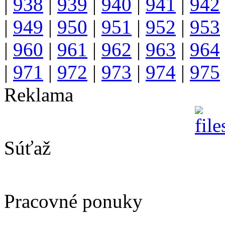
|
938
|
939
|
940
|
941
|
942
|
949
|
950
|
951
|
952
|
953
|
960
|
961
|
962
|
963
|
964
|
971
|
972
|
973
|
974
|
975
Reklama
Súťaž
Pracovné ponuky