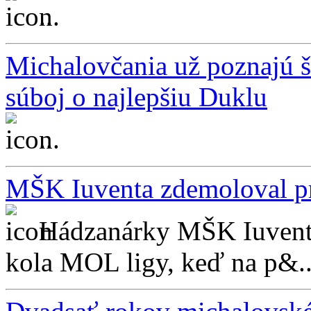
...
Michalovčania už poznajú š
súboj o najlepšiu Duklu
...
MŠK Iuventa zdemoloval pra
Hádzanárky MŠK Iuventa
kola MOL ligy, keď na p&..