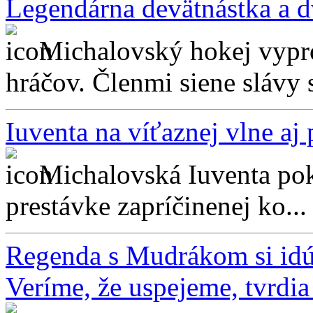
Legendárna devätnástka a d
Michalovský hokej vypro
hráčov. Členmi siene slávy 
Iuventa na víťaznej vlne aj 
Michalovská Iuventa pok
prestávke zapríčinenej ko...
Regenda s Mudrákom si idú 
Veríme, že uspejeme, tvrdi