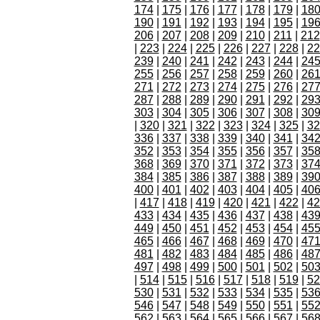
174
|
175
|
176
|
177
|
178
|
179
|
18
190
|
191
|
192
|
193
|
194
|
195
|
19
206
|
207
|
208
|
209
|
210
|
211
|
212
|
223
|
224
|
225
|
226
|
227
|
228
|
22
239
|
240
|
241
|
242
|
243
|
244
|
24
255
|
256
|
257
|
258
|
259
|
260
|
26
271
|
272
|
273
|
274
|
275
|
276
|
27
287
|
288
|
289
|
290
|
291
|
292
|
29
303
|
304
|
305
|
306
|
307
|
308
|
30
|
320
|
321
|
322
|
323
|
324
|
325
|
32
336
|
337
|
338
|
339
|
340
|
341
|
34
352
|
353
|
354
|
355
|
356
|
357
|
35
368
|
369
|
370
|
371
|
372
|
373
|
37
384
|
385
|
386
|
387
|
388
|
389
|
39
400
|
401
|
402
|
403
|
404
|
405
|
40
|
417
|
418
|
419
|
420
|
421
|
422
|
42
433
|
434
|
435
|
436
|
437
|
438
|
43
449
|
450
|
451
|
452
|
453
|
454
|
45
465
|
466
|
467
|
468
|
469
|
470
|
47
481
|
482
|
483
|
484
|
485
|
486
|
48
497
|
498
|
499
|
500
|
501
|
502
|
50
|
514
|
515
|
516
|
517
|
518
|
519
|
52
530
|
531
|
532
|
533
|
534
|
535
|
53
546
|
547
|
548
|
549
|
550
|
551
|
55
562
|
563
|
564
|
565
|
566
|
567
|
56