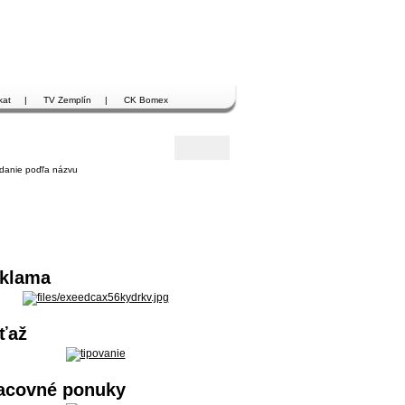
kat
|
TV Zemplín
|
CK Bomex
danie poďľa názvu
klama
ťaž
acovné ponuky