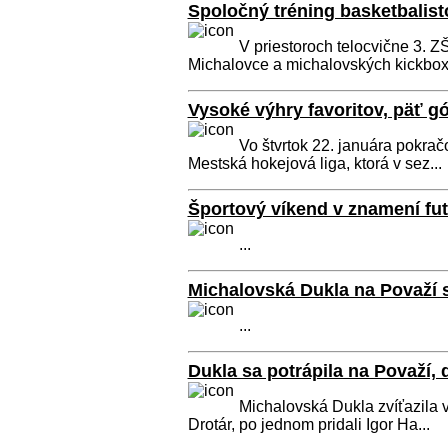
Spoločný tréning basketbalis
V priestoroch telocvične 3. Z
Michalovce a michalovských kickboxe
Vysoké výhry favoritov, päť g
Vo štvrtok 22. januára pokra
Mestská hokejová liga, ktorá v sez...
Športový víkend v znamení fut
...
Michalovská Dukla na Považí
...
Dukla sa potrápila na Považí, 
Michalovská Dukla zvíťazila 
Drotár, po jednom pridali Igor Ha...