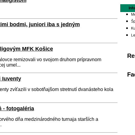
naligistom
Inf
Me
Šp
imi bodmi, juniori iba s jedným
Ku
L
oligovým MFK Košice
Re
alovce remizovali vo svojom druhom prípravnom
ej umel...
Fa
 Iuventy
ty zvíťazili v sobotňajšom stretnutí dvanásteho kola
- fotogaléria
prvého dňa medzinárodného turnaja starších a
.