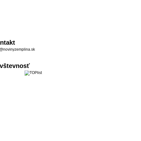
ntakt
@novinyzemplina.sk
vštevnosť