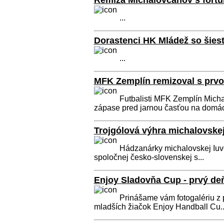
Remíza Michalovčanov s fortu
...
Dorastenci HK Mládež so šiest
...
MFK Zemplín remizoval s prv
Futbalisti MFK Zemplín Mich
zápase pred jarnou časťou na domác
Trojgólová výhra michalovskej
Hádzanárky michalovskej Iuven
spoločnej česko-slovenskej s...
Enjoy Sladovňa Cup - prvý deň 
Prinášame vám fotogalériu z 
mladších žiačok Enjoy Handball Cu..