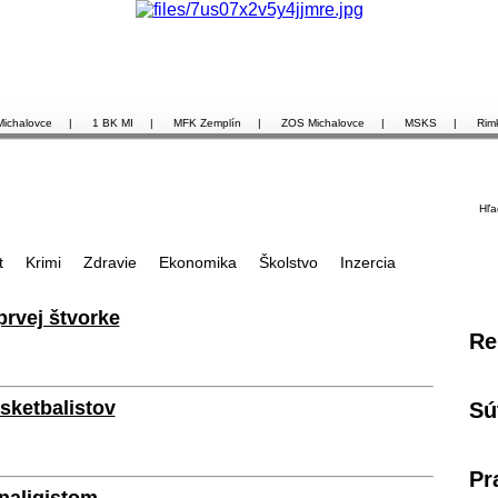
Michalovce
|
1 BK MI
|
MFK Zemplín
|
ZOS Michalovce
|
MSKS
|
Rim
Hľa
t
Krimi
Zdravie
Ekonomika
Školstvo
Inzercia
prvej štvorke
Re
sketbalistov
Sú
Pr