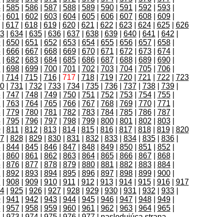
4
|
585
|
586
|
587
|
588
|
589
|
590
|
591
|
592
|
593
|
0
|
601
|
602
|
603
|
604
|
605
|
606
|
607
|
608
|
609
|
|
617
|
618
|
619
|
620
|
621
|
622
|
623
|
624
|
625
|
626
3
|
634
|
635
|
636
|
637
|
638
|
639
|
640
|
641
|
642
|
9
|
650
|
651
|
652
|
653
|
654
|
655
|
656
|
657
|
658
|
5
|
666
|
667
|
668
|
669
|
670
|
671
|
672
|
673
|
674
|
1
|
682
|
683
|
684
|
685
|
686
|
687
|
688
|
689
|
690
|
7
|
698
|
699
|
700
|
701
|
702
|
703
|
704
|
705
|
706
|
|
714
|
715
|
716
|
717
|
718
|
719
|
720
|
721
|
722
|
723
0
|
731
|
732
|
733
|
734
|
735
|
736
|
737
|
738
|
739
|
6
|
747
|
748
|
749
|
750
|
751
|
752
|
753
|
754
|
755
|
2
|
763
|
764
|
765
|
766
|
767
|
768
|
769
|
770
|
771
|
8
|
779
|
780
|
781
|
782
|
783
|
784
|
785
|
786
|
787
|
4
|
795
|
796
|
797
|
798
|
799
|
800
|
801
|
802
|
803
|
0
|
811
|
812
|
813
|
814
|
815
|
816
|
817
|
818
|
819
|
820
7
|
828
|
829
|
830
|
831
|
832
|
833
|
834
|
835
|
836
|
3
|
844
|
845
|
846
|
847
|
848
|
849
|
850
|
851
|
852
|
9
|
860
|
861
|
862
|
863
|
864
|
865
|
866
|
867
|
868
|
5
|
876
|
877
|
878
|
879
|
880
|
881
|
882
|
883
|
884
|
1
|
892
|
893
|
894
|
895
|
896
|
897
|
898
|
899
|
900
|
7
|
908
|
909
|
910
|
911
|
912
|
913
|
914
|
915
|
916
|
917
4
|
925
|
926
|
927
|
928
|
929
|
930
|
931
|
932
|
933
|
0
|
941
|
942
|
943
|
944
|
945
|
946
|
947
|
948
|
949
|
6
|
957
|
958
|
959
|
960
|
961
|
962
|
963
|
964
|
965
|
2
|
973
|
974
|
975
|
976
|
977
|
nasledujúca strana