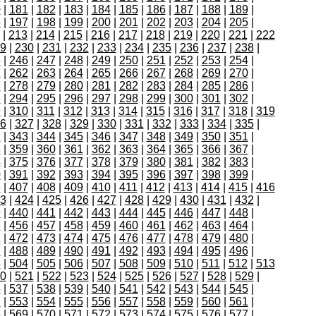
0
|
181
|
182
|
183
|
184
|
185
|
186
|
187
|
188
|
189
|
6
|
197
|
198
|
199
|
200
|
201
|
202
|
203
|
204
|
205
|
|
213
|
214
|
215
|
216
|
217
|
218
|
219
|
220
|
221
|
222
9
|
230
|
231
|
232
|
233
|
234
|
235
|
236
|
237
|
238
|
5
|
246
|
247
|
248
|
249
|
250
|
251
|
252
|
253
|
254
|
1
|
262
|
263
|
264
|
265
|
266
|
267
|
268
|
269
|
270
|
7
|
278
|
279
|
280
|
281
|
282
|
283
|
284
|
285
|
286
|
3
|
294
|
295
|
296
|
297
|
298
|
299
|
300
|
301
|
302
|
9
|
310
|
311
|
312
|
313
|
314
|
315
|
316
|
317
|
318
|
319
6
|
327
|
328
|
329
|
330
|
331
|
332
|
333
|
334
|
335
|
2
|
343
|
344
|
345
|
346
|
347
|
348
|
349
|
350
|
351
|
8
|
359
|
360
|
361
|
362
|
363
|
364
|
365
|
366
|
367
|
4
|
375
|
376
|
377
|
378
|
379
|
380
|
381
|
382
|
383
|
0
|
391
|
392
|
393
|
394
|
395
|
396
|
397
|
398
|
399
|
6
|
407
|
408
|
409
|
410
|
411
|
412
|
413
|
414
|
415
|
416
3
|
424
|
425
|
426
|
427
|
428
|
429
|
430
|
431
|
432
|
9
|
440
|
441
|
442
|
443
|
444
|
445
|
446
|
447
|
448
|
5
|
456
|
457
|
458
|
459
|
460
|
461
|
462
|
463
|
464
|
1
|
472
|
473
|
474
|
475
|
476
|
477
|
478
|
479
|
480
|
7
|
488
|
489
|
490
|
491
|
492
|
493
|
494
|
495
|
496
|
3
|
504
|
505
|
506
|
507
|
508
|
509
|
510
|
511
|
512
|
513
0
|
521
|
522
|
523
|
524
|
525
|
526
|
527
|
528
|
529
|
6
|
537
|
538
|
539
|
540
|
541
|
542
|
543
|
544
|
545
|
2
|
553
|
554
|
555
|
556
|
557
|
558
|
559
|
560
|
561
|
8
|
569
|
570
|
571
|
572
|
573
|
574
|
575
|
576
|
577
|