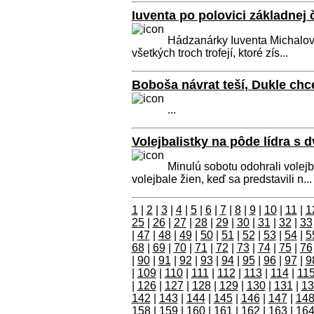
Iuventa po polovici základnej 
Hádzanárky Iuventa Michalov
všetkých troch trofejí, ktoré zís...
Boboša návrat teší, Dukle chc
...
Volejbalistky na pôde lídra s
Minulú sobotu odohrali volejb
volejbale žien, keď sa predstavili n...
1
|
2
|
3
|
4
|
5
|
6
|
7
|
8
|
9
|
10
|
11
|
1
25
|
26
|
27
|
28
|
29
|
30
|
31
|
32
|
33
|
47
|
48
|
49
|
50
|
51
|
52
|
53
|
54
|
5
68
|
69
|
70
|
71
|
72
|
73
|
74
|
75
|
76
|
90
|
91
|
92
|
93
|
94
|
95
|
96
|
97
|
9
|
109
|
110
|
111
|
112
|
113
|
114
|
11
|
126
|
127
|
128
|
129
|
130
|
131
|
13
142
|
143
|
144
|
145
|
146
|
147
|
14
158
|
159
|
160
|
161
|
162
|
163
|
16