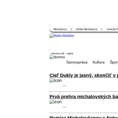
Michalovce
|
Dukla Michalovce
|
Iuventa 
, meniny má
, zajtra
Samospráva
Kultúra
Špor
Cieľ Dukly je jasný, skončiť v 
...
Prvá prehra michalovských ba
...