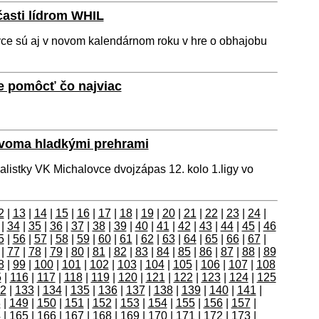
časti lídrom WHIL
ce sú aj v novom kalendárnom roku v hre o obhajobu
e pomôcť čo najviac
 dvoma hladkými prehrami
alistky VK Michalovce dvojzápas 12. kolo 1.ligy vo
2
|
13
|
14
|
15
|
16
|
17
|
18
|
19
|
20
|
21
|
22
|
23
|
24
|
|
34
|
35
|
36
|
37
|
38
|
39
|
40
|
41
|
42
|
43
|
44
|
45
|
46
5
|
56
|
57
|
58
|
59
|
60
|
61
|
62
|
63
|
64
|
65
|
66
|
67
|
|
77
|
78
|
79
|
80
|
81
|
82
|
83
|
84
|
85
|
86
|
87
|
88
|
89
8
|
99
|
100
|
101
|
102
|
103
|
104
|
105
|
106
|
107
|
108
5
|
116
|
117
|
118
|
119
|
120
|
121
|
122
|
123
|
124
|
125
2
|
133
|
134
|
135
|
136
|
137
|
138
|
139
|
140
|
141
|
8
|
149
|
150
|
151
|
152
|
153
|
154
|
155
|
156
|
157
|
4
|
165
|
166
|
167
|
168
|
169
|
170
|
171
|
172
|
173
|