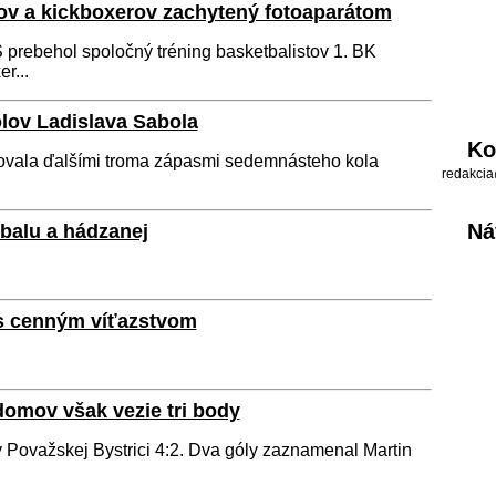
tov a kickboxerov zachytený fotoaparátom
Š prebehol spoločný tréning basketbalistov 1. BK
r...
ólov Ladislava Sabola
Ko
čovala ďalšími troma zápasmi sedemnásteho kola
redakcia
Ná
balu a hádzanej
 s cenným víťazstvom
domov však vezie tri body
v Považskej Bystrici 4:2. Dva góly zaznamenal Martin