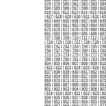
578
|
579
|
580
|
581
|
582
|
583
|
58
594
|
595
|
596
|
597
|
598
|
599
|
60
610
|
611
|
612
|
613
|
614
|
615
|
616
|
627
|
628
|
629
|
630
|
631
|
632
|
63
643
|
644
|
645
|
646
|
647
|
648
|
64
659
|
660
|
661
|
662
|
663
|
664
|
66
675
|
676
|
677
|
678
|
679
|
680
|
68
691
|
692
|
693
|
694
|
695
|
696
|
69
707
|
708
|
709
|
710
|
711
|
712
|
713
|
724
|
725
|
726
|
727
|
728
|
729
|
73
740
|
741
|
742
|
743
|
744
|
745
|
74
756
|
757
|
758
|
759
|
760
|
761
|
76
772
|
773
|
774
|
775
|
776
|
777
|
77
788
|
789
|
790
|
791
|
792
|
793
|
79
804
|
805
|
806
|
807
|
808
|
809
|
81
|
821
|
822
|
823
|
824
|
825
|
826
|
82
837
|
838
|
839
|
840
|
841
|
842
|
84
853
|
854
|
855
|
856
|
857
|
858
|
85
869
|
870
|
871
|
872
|
873
|
874
|
87
885
|
886
|
887
|
888
|
889
|
890
|
89
901
|
902
|
903
|
904
|
905
|
906
|
90
|
918
|
919
|
920
|
921
|
922
|
923
|
92
934
|
935
|
936
|
937
|
938
|
939
|
94
950
|
951
|
952
|
953
|
954
|
955
|
95
966
|
967
|
968
|
969
|
970
|
971
|
97