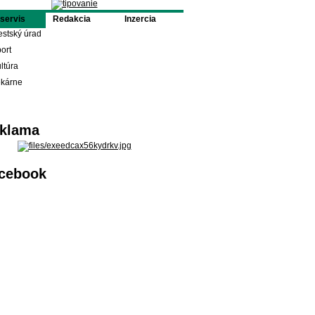
oservis
Redakcia
Inzercia
stský úrad
ort
ltúra
ekárne
klama
cebook