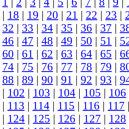
1
|
2
|
3
|
4
|
5
|
6
|
7
|
8
|
9
|
|
18
|
19
|
20
|
21
|
22
|
23
|
32
|
33
|
34
|
35
|
36
|
37
|
3
46
|
47
|
48
|
49
|
50
|
51
|
5
60
|
61
|
62
|
63
|
64
|
65
|
6
74
|
75
|
76
|
77
|
78
|
79
|
8
88
|
89
|
90
|
91
|
92
|
93
|
9
|
102
|
103
|
104
|
105
|
106
|
113
|
114
|
115
|
116
|
117
|
124
|
125
|
126
|
127
|
128