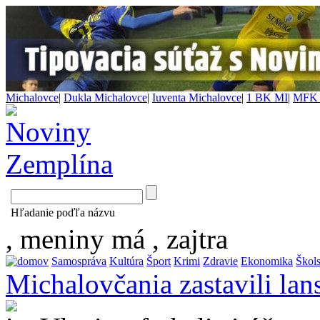
Michalovce
|
Dukla Michalovce
|
Iuventa Michalovce
|
1 BK MI
|
MFK 
Hľadanie poďľa názvu
, meniny má
, zajtra
Samospráva
Kultúra
Šport
Krimi
Zdravie
Ekonomika
Škol
Michalovčania zastavili la