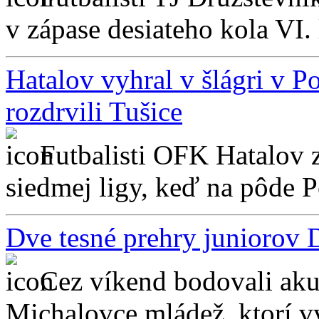
v zápase desiateho kola VI.
Hatalov vyhral v šlágri v 
rozdrvili Tušice
Futbalisti OFK Hatalov z
siedmej ligy, keď na pôde P
Dve tesné prehry juniorov
Cez víkend bodovali aku
Michalovce mládež, ktorí vy