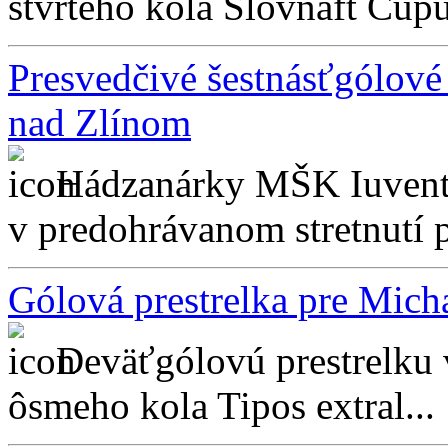
štvrtého kola Slovnaft Cupu
Presvedčivé šestnásťgólové
nad Zlínom
Hádzanárky MŠK Iuventa
v predohrávanom stretnutí pi
Gólová prestrelka pre Mich
Deväťgólovú prestrelku 
ôsmeho kola Tipos extral...