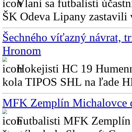
Vlani sa futbalisti účast
ŠK Odeva Lipany zastavili v
Šechného víťazný návrat, 
Hronom
Hokejisti HC 19 Humenné
kola TIPOS SHL na ľade HK
MFK Zemplín Michalovce do
Futbalisti MFK Zemplín 