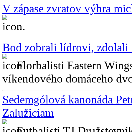
V zápase zvratov výhra mi
...
Bod zobrali lídrovi, zdolal
Florbalisti Eastern Win
víkendového domáceho dvojk
Sedemgólová kanonáda Petr
Zalužiciam
Futbalisti TJ Družstevn