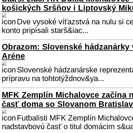
košických Sršňov i Liptovský Mik
Dve vysoké víťazstvá na nulu si c
konto pripísali starš&iac...
Obrazom: Slovenské hádzanárky
Aréne
Slovenské hádzanárske reprezenta
prípravu na tohtotýždnov&ya...
MFK Zemplín Michalovce začína 
časť doma so Slovanom Bratisla
Futbalisti MFK Zemplín Michalovce
nadstavbovú časť o titul domácim s&ua