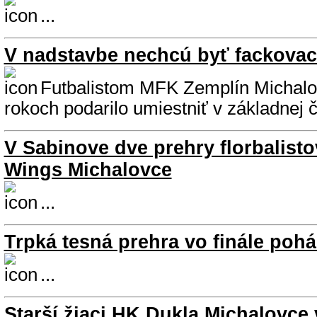
...
V nadstavbe nechcú byť fackova
Futbalistom MFK Zemplín Michalov
rokoch podarilo umiestniť v základnej č
V Sabinove dve prehry florbalisto
Wings Michalovce
...
Trpká tesná prehra vo finále pohá
...
Starší žiaci HK Dukla Michalovce 