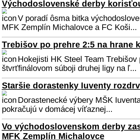
Východoslovenské derby korisťo
V poradí ôsma bitka východoslove
MFK Zemplín Michalovce a FC Koši...
Trebišov po prehre 2:5 na hrane 
Hokejisti HK Steel Team Trebišov 
štvrťfinálovom súboji druhej ligy na ľ...
Staršie dorastenky Iuventy rozdrv
Dorastenecké výbery MŠK Iuventa
pokračujú v domácej víťaznej...
Vo východoslovenskom derby zas
MFK Zemplín Michalovce