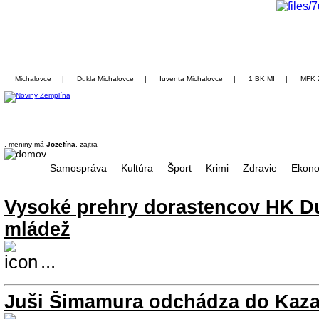
Michalovce
|
Dukla Michalovce
|
Iuventa Michalovce
|
1 BK MI
|
MFK 
, meniny má
Jozefína
, zajtra
Samospráva
Kultúra
Šport
Krimi
Zdravie
Ekono
Vysoké prehry dorastencov HK D
mládež
...
Juši Šimamura odchádza do Kaz