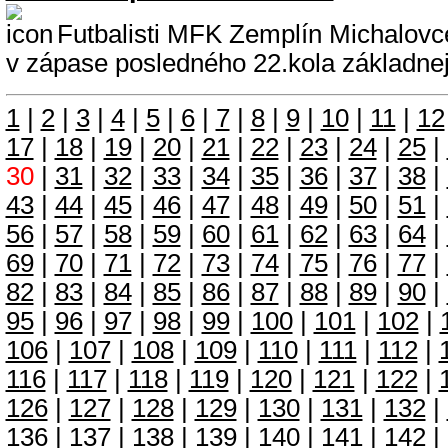
Futbalisti MFK Zemplín Michalovce
v zápase posledného 22.kola základnej 
1
|
2
|
3
|
4
|
5
|
6
|
7
|
8
|
9
|
10
|
11
|
12
17
|
18
|
19
|
20
|
21
|
22
|
23
|
24
|
25
|
30
|
31
|
32
|
33
|
34
|
35
|
36
|
37
|
38
|
43
|
44
|
45
|
46
|
47
|
48
|
49
|
50
|
51
|
56
|
57
|
58
|
59
|
60
|
61
|
62
|
63
|
64
|
69
|
70
|
71
|
72
|
73
|
74
|
75
|
76
|
77
|
82
|
83
|
84
|
85
|
86
|
87
|
88
|
89
|
90
|
95
|
96
|
97
|
98
|
99
|
100
|
101
|
102
|
106
|
107
|
108
|
109
|
110
|
111
|
112
|
116
|
117
|
118
|
119
|
120
|
121
|
122
|
126
|
127
|
128
|
129
|
130
|
131
|
132
|
136
|
137
|
138
|
139
|
140
|
141
|
142
|