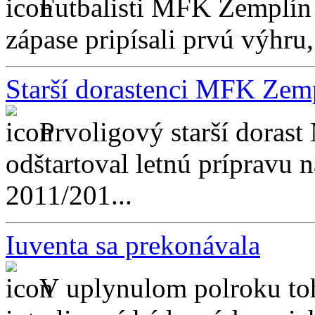
Futbalisti MFK Zemplín 
zápase pripísali prvú výhru, 
Starší dorastenci MFK Zemp
Prvoligový starší dora
odštartoval letnú prípravu 
2011/201...
Iuventa sa prekonávala
V uplynulom polroku toht