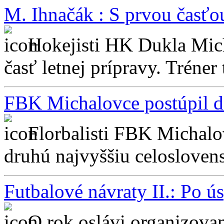
M. Ihnačák : S prvou časťo
Hokejisti HK Dukla Mich
časť letnej prípravy. Tréner
FBK Michalovce postúpil do
Florbalisti FBK Michalo
druhú najvyššiu celoslovens
Futbalové návraty II.: Po 
O rok oslávi organizova