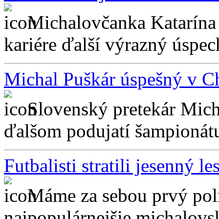
Michalovčanka Katarína 
kariére ďalší výrazný úspech
Michal Puškár úspešný v C
Slovenský pretekár Micha
ďalšom podujatí šampionát
Futbalisti stratili jesenný le
Máme za sebou prvý polro
najpopulárnejšie michalovsk