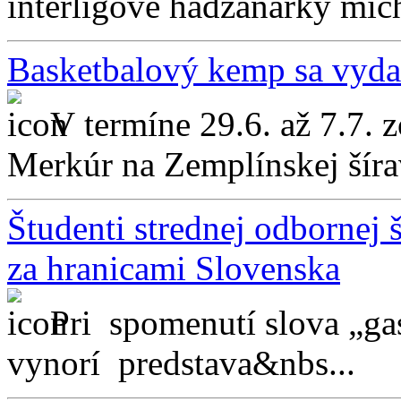
interligové hádzanárky mich
Basketbalový kemp sa vyda
V termíne 29.6. až 7.7. z
Merkúr na Zemplínskej šírav
Študenti strednej odbornej 
za hranicami Slovenska
Pri spomenutí slova „g
vynorí predstava&nbs...