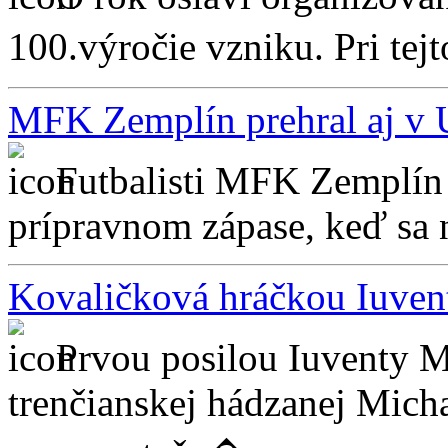
100.výročie vzniku. Pri tejt
MFK Zemplín prehral aj v
Futbalisti MFK Zemplín 
prípravnom zápase, keď sa n
Kovaličková hráčkou Iuven
Prvou posilou Iuventy 
trenčianskej hádzanej Mich