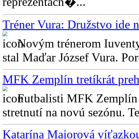
reprezentačn�...
Tréner Vura: Družstvo ide n
Novým trénerom Iuventy 
stal Maďar József Vura. Por
MFK Zemplín tretíkrát preh
Futbalisti MFK Zemplín 
stretnutí na novú sezónu. Ten
Katarína Majorová víťazkou