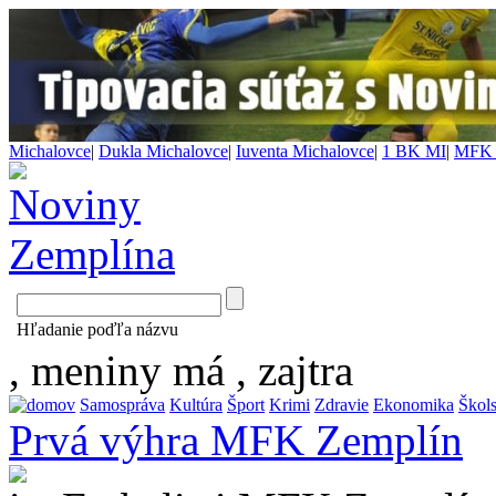
Michalovce
|
Dukla Michalovce
|
Iuventa Michalovce
|
1 BK MI
|
MFK 
Hľadanie poďľa názvu
, meniny má
, zajtra
Samospráva
Kultúra
Šport
Krimi
Zdravie
Ekonomika
Škol
Prvá výhra MFK Zemplín