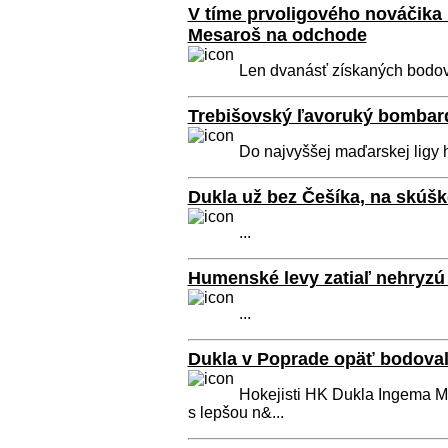
V tíme prvoligového nováčika 
Mesaroš na odchode
Len dvanásť získaných bodov 
Trebišovský ľavoruký bombar
Do najvyššej maďarskej ligy h
Dukla už bez Češíka, na skúš
...
Humenské levy zatiaľ nehryzú
...
Dukla v Poprade opäť bodovala
Hokejisti HK Dukla Ingema Mi
s lepšou n&...