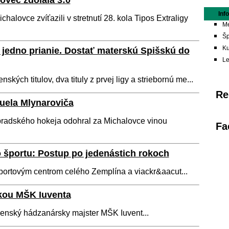
ovec zdolala 3:0
Inf
alovce zvíťazili v stretnutí 28. kola Tipos Extraligy
Me
Šp
Ku
 jedno prianie. Dostať materskú Spišskú do
L
kých titulov, dva tituly z prvej ligy a striebornú me...
Re
uela Mlynaroviča
radského hokeja odohral za Michalovce vinou
Fa
športu: Postup po jedenástich rokoch
ortovým centrom celého Zemplína a viackr&aacut...
kou MŠK Iuventa
nský hádzanársky majster MŠK Iuvent...