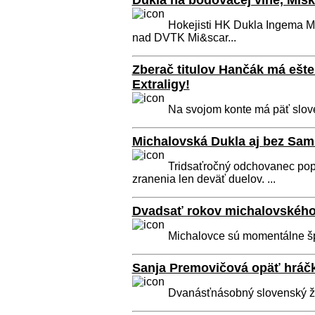
Dukla na bodovacej vlne, Mišk
Hokejisti HK Dukla Ingema Mich
nad DVTK Mi&scar...
Zberač titulov Hančák má ešte
Extraligy!
Na svojom konte má päť slovens
Michalovská Dukla aj bez Sam
Tridsaťročný odchovanec pop
zranenia len deväť duelov. ...
Dvadsať rokov michalovského 
Michalovce sú momentálne šp
Sanja Premovičová opäť hráč
Dvanásťnásobný slovenský že