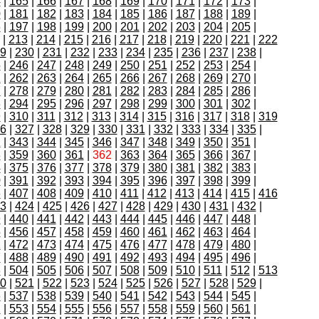
4
|
165
|
166
|
167
|
168
|
169
|
170
|
171
|
172
|
173
|
0
|
181
|
182
|
183
|
184
|
185
|
186
|
187
|
188
|
189
|
6
|
197
|
198
|
199
|
200
|
201
|
202
|
203
|
204
|
205
|
|
213
|
214
|
215
|
216
|
217
|
218
|
219
|
220
|
221
|
222
9
|
230
|
231
|
232
|
233
|
234
|
235
|
236
|
237
|
238
|
5
|
246
|
247
|
248
|
249
|
250
|
251
|
252
|
253
|
254
|
1
|
262
|
263
|
264
|
265
|
266
|
267
|
268
|
269
|
270
|
7
|
278
|
279
|
280
|
281
|
282
|
283
|
284
|
285
|
286
|
3
|
294
|
295
|
296
|
297
|
298
|
299
|
300
|
301
|
302
|
9
|
310
|
311
|
312
|
313
|
314
|
315
|
316
|
317
|
318
|
319
6
|
327
|
328
|
329
|
330
|
331
|
332
|
333
|
334
|
335
|
2
|
343
|
344
|
345
|
346
|
347
|
348
|
349
|
350
|
351
|
8
|
359
|
360
|
361
|
362
|
363
|
364
|
365
|
366
|
367
|
4
|
375
|
376
|
377
|
378
|
379
|
380
|
381
|
382
|
383
|
0
|
391
|
392
|
393
|
394
|
395
|
396
|
397
|
398
|
399
|
6
|
407
|
408
|
409
|
410
|
411
|
412
|
413
|
414
|
415
|
416
3
|
424
|
425
|
426
|
427
|
428
|
429
|
430
|
431
|
432
|
9
|
440
|
441
|
442
|
443
|
444
|
445
|
446
|
447
|
448
|
5
|
456
|
457
|
458
|
459
|
460
|
461
|
462
|
463
|
464
|
1
|
472
|
473
|
474
|
475
|
476
|
477
|
478
|
479
|
480
|
7
|
488
|
489
|
490
|
491
|
492
|
493
|
494
|
495
|
496
|
3
|
504
|
505
|
506
|
507
|
508
|
509
|
510
|
511
|
512
|
513
0
|
521
|
522
|
523
|
524
|
525
|
526
|
527
|
528
|
529
|
6
|
537
|
538
|
539
|
540
|
541
|
542
|
543
|
544
|
545
|
2
|
553
|
554
|
555
|
556
|
557
|
558
|
559
|
560
|
561
|