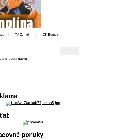
kat
|
TV Zemplín
|
CK Bomex
danie poďľa názvu
klama
ťaž
acovné ponuky