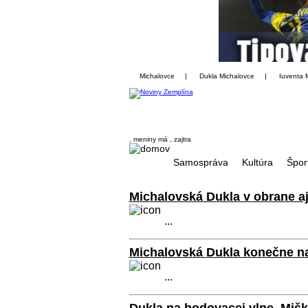
Michalovce
|
Dukla Michalovce
|
Iuventa 
, meniny má
, zajtra
Samospráva
Kultúra
Špor
Michalovská Dukla v obrane 
...
Michalovská Dukla konečne na
...