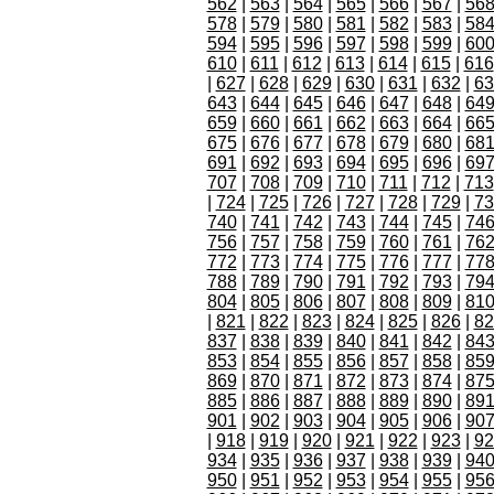
562
|
563
|
564
|
565
|
566
|
567
|
56
578
|
579
|
580
|
581
|
582
|
583
|
58
594
|
595
|
596
|
597
|
598
|
599
|
60
610
|
611
|
612
|
613
|
614
|
615
|
616
|
627
|
628
|
629
|
630
|
631
|
632
|
63
643
|
644
|
645
|
646
|
647
|
648
|
64
659
|
660
|
661
|
662
|
663
|
664
|
66
675
|
676
|
677
|
678
|
679
|
680
|
68
691
|
692
|
693
|
694
|
695
|
696
|
69
707
|
708
|
709
|
710
|
711
|
712
|
713
|
724
|
725
|
726
|
727
|
728
|
729
|
73
740
|
741
|
742
|
743
|
744
|
745
|
74
756
|
757
|
758
|
759
|
760
|
761
|
76
772
|
773
|
774
|
775
|
776
|
777
|
77
788
|
789
|
790
|
791
|
792
|
793
|
79
804
|
805
|
806
|
807
|
808
|
809
|
81
|
821
|
822
|
823
|
824
|
825
|
826
|
82
837
|
838
|
839
|
840
|
841
|
842
|
84
853
|
854
|
855
|
856
|
857
|
858
|
85
869
|
870
|
871
|
872
|
873
|
874
|
87
885
|
886
|
887
|
888
|
889
|
890
|
89
901
|
902
|
903
|
904
|
905
|
906
|
90
|
918
|
919
|
920
|
921
|
922
|
923
|
92
934
|
935
|
936
|
937
|
938
|
939
|
94
950
|
951
|
952
|
953
|
954
|
955
|
95