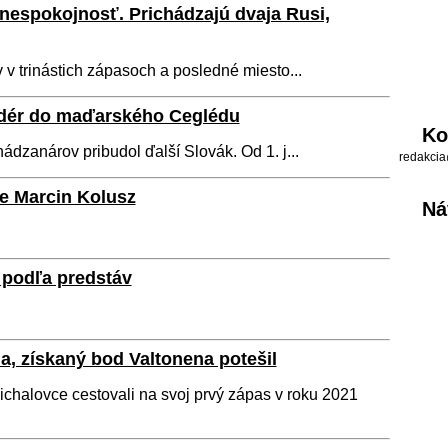
nespokojnosť. Prichádzajú dvaja Rusi,
v trinástich zápasoch a posledné miesto...
dér do maďarského Ceglédu
Ko
ádzanárov pribudol ďalší Slovák. Od 1. j...
redakcia
ke Marcin Kolusz
Ná
 podľa predstáv
, získaný bod Valtonena potešil
chalovce cestovali na svoj prvý zápas v roku 2021