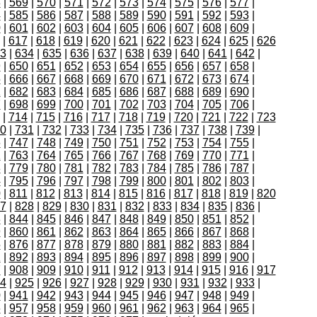
8
|
569
|
570
|
571
|
572
|
573
|
574
|
575
|
576
|
577
|
4
|
585
|
586
|
587
|
588
|
589
|
590
|
591
|
592
|
593
|
0
|
601
|
602
|
603
|
604
|
605
|
606
|
607
|
608
|
609
|
|
617
|
618
|
619
|
620
|
621
|
622
|
623
|
624
|
625
|
626
3
|
634
|
635
|
636
|
637
|
638
|
639
|
640
|
641
|
642
|
9
|
650
|
651
|
652
|
653
|
654
|
655
|
656
|
657
|
658
|
5
|
666
|
667
|
668
|
669
|
670
|
671
|
672
|
673
|
674
|
1
|
682
|
683
|
684
|
685
|
686
|
687
|
688
|
689
|
690
|
7
|
698
|
699
|
700
|
701
|
702
|
703
|
704
|
705
|
706
|
|
714
|
715
|
716
|
717
|
718
|
719
|
720
|
721
|
722
|
723
0
|
731
|
732
|
733
|
734
|
735
|
736
|
737
|
738
|
739
|
6
|
747
|
748
|
749
|
750
|
751
|
752
|
753
|
754
|
755
|
2
|
763
|
764
|
765
|
766
|
767
|
768
|
769
|
770
|
771
|
8
|
779
|
780
|
781
|
782
|
783
|
784
|
785
|
786
|
787
|
4
|
795
|
796
|
797
|
798
|
799
|
800
|
801
|
802
|
803
|
0
|
811
|
812
|
813
|
814
|
815
|
816
|
817
|
818
|
819
|
820
7
|
828
|
829
|
830
|
831
|
832
|
833
|
834
|
835
|
836
|
3
|
844
|
845
|
846
|
847
|
848
|
849
|
850
|
851
|
852
|
9
|
860
|
861
|
862
|
863
|
864
|
865
|
866
|
867
|
868
|
5
|
876
|
877
|
878
|
879
|
880
|
881
|
882
|
883
|
884
|
1
|
892
|
893
|
894
|
895
|
896
|
897
|
898
|
899
|
900
|
7
|
908
|
909
|
910
|
911
|
912
|
913
|
914
|
915
|
916
|
917
4
|
925
|
926
|
927
|
928
|
929
|
930
|
931
|
932
|
933
|
0
|
941
|
942
|
943
|
944
|
945
|
946
|
947
|
948
|
949
|
6
|
957
|
958
|
959
|
960
|
961
|
962
|
963
|
964
|
965
|