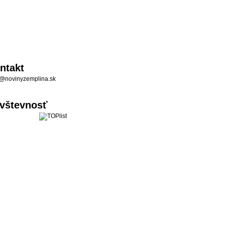
ntakt
@novinyzemplina.sk
vštevnosť