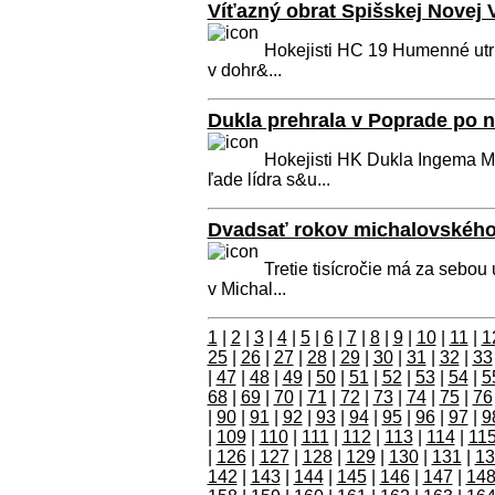
Víťazný obrat Spišskej Novej
Hokejisti HC 19 Humenné utrp
v dohr&...
Dukla prehrala v Poprade po n
Hokejisti HK Dukla Ingema Mic
ľade lídra s&u...
Dvadsať rokov michalovského 
Tretie tisícročie má za sebou 
v Michal...
1
|
2
|
3
|
4
|
5
|
6
|
7
|
8
|
9
|
10
|
11
|
1
25
|
26
|
27
|
28
|
29
|
30
|
31
|
32
|
33
|
47
|
48
|
49
|
50
|
51
|
52
|
53
|
54
|
5
68
|
69
|
70
|
71
|
72
|
73
|
74
|
75
|
76
|
90
|
91
|
92
|
93
|
94
|
95
|
96
|
97
|
9
|
109
|
110
|
111
|
112
|
113
|
114
|
11
|
126
|
127
|
128
|
129
|
130
|
131
|
13
142
|
143
|
144
|
145
|
146
|
147
|
14