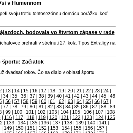
 Vsi v Humennom
eli svoju tretiu tohtosezónnu domácu porážku, keď
ájazdoch, bodovala vo štvrtom zápase v rade
halovce prehrali v stretnutí 27. kola Tipos Extraligy na
športu: Začiatok
už dvadsať rokov. Čo sa dialo v oblasti športu
2
|
13
|
14
|
15
|
16
|
17
|
18
|
19
|
20
|
21
|
22
|
23
|
24
|
|
34
|
35
|
36
|
37
|
38
|
39
|
40
|
41
|
42
|
43
|
44
|
45
|
46
5
|
56
|
57
|
58
|
59
|
60
|
61
|
62
|
63
|
64
|
65
|
66
|
67
|
|
77
|
78
|
79
|
80
|
81
|
82
|
83
|
84
|
85
|
86
|
87
|
88
|
89
8
|
99
|
100
|
101
|
102
|
103
|
104
|
105
|
106
|
107
|
108
5
|
116
|
117
|
118
|
119
|
120
|
121
|
122
|
123
|
124
|
125
2
|
133
|
134
|
135
|
136
|
137
|
138
|
139
|
140
|
141
|
8
|
149
|
150
|
151
|
152
|
153
|
154
|
155
|
156
|
157
|