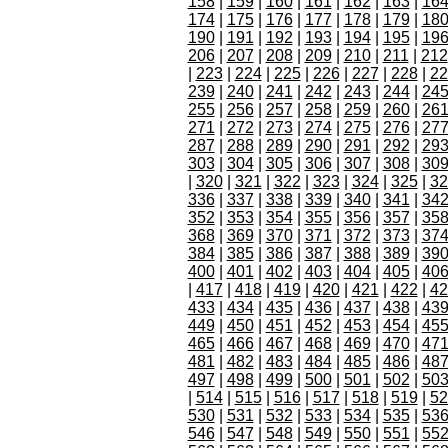
158
|
159
|
160
|
161
|
162
|
163
|
16
174
|
175
|
176
|
177
|
178
|
179
|
18
190
|
191
|
192
|
193
|
194
|
195
|
19
206
|
207
|
208
|
209
|
210
|
211
|
212
|
223
|
224
|
225
|
226
|
227
|
228
|
22
239
|
240
|
241
|
242
|
243
|
244
|
24
255
|
256
|
257
|
258
|
259
|
260
|
26
271
|
272
|
273
|
274
|
275
|
276
|
27
287
|
288
|
289
|
290
|
291
|
292
|
29
303
|
304
|
305
|
306
|
307
|
308
|
30
|
320
|
321
|
322
|
323
|
324
|
325
|
32
336
|
337
|
338
|
339
|
340
|
341
|
34
352
|
353
|
354
|
355
|
356
|
357
|
35
368
|
369
|
370
|
371
|
372
|
373
|
37
384
|
385
|
386
|
387
|
388
|
389
|
39
400
|
401
|
402
|
403
|
404
|
405
|
40
|
417
|
418
|
419
|
420
|
421
|
422
|
42
433
|
434
|
435
|
436
|
437
|
438
|
43
449
|
450
|
451
|
452
|
453
|
454
|
45
465
|
466
|
467
|
468
|
469
|
470
|
47
481
|
482
|
483
|
484
|
485
|
486
|
48
497
|
498
|
499
|
500
|
501
|
502
|
50
|
514
|
515
|
516
|
517
|
518
|
519
|
52
530
|
531
|
532
|
533
|
534
|
535
|
53
546
|
547
|
548
|
549
|
550
|
551
|
55