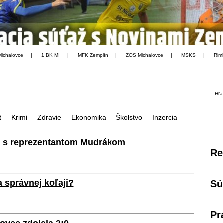
Michalovce
|
1 BK MI
|
MFK Zemplín
|
ZOS Michalovce
|
MSKS
|
Rim
Hľa
t
Krimi
Zdravie
Ekonomika
Školstvo
Inzercia
aj s reprezentantom Mudrákom
Re
 správnej koľaji?
Sú
Pr