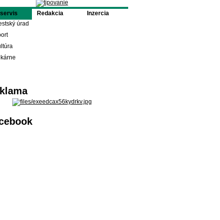
oservis
Redakcia
Inzercia
stský úrad
ort
ltúra
ekárne
klama
cebook