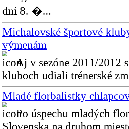
dni 8. �...
Michalovské športové kluby
výmenám
Aj v sezóne 2011/2012 
kluboch udiali trénerské zme
Mladé florbalistky chlapcov
Po úspechu mladých florb
Slovenska na druhom mieste,