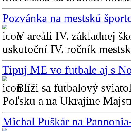
Pozvánka na mestskú špor
V areáli IV. základnej š
uskutoční IV. ročník mestsk
Tipuj ME vo futbale aj s 
Blíži sa futbalový sviato
Poľsku a na Ukrajine Majstr
Michal Puškár na Pannonia-