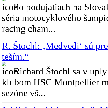
Po podujatiach na Slova
séria motocyklového šampi
racing cham...
R. Štochl: ‚Medvedi‘ sú pr
teším.“
Richard Štochl sa v uply
klubom HSC Montpellier ma
sezóne vš...