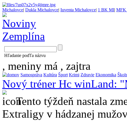
Michalovce
|
Dukla Michalovce
|
Iuventa Michalovce
|
1 BK MI
|
MFK 
Hľadanie poďľa názvu
, meniny má
, zajtra
Samospráva
Kultúra
Šport
Krimi
Zdravie
Ekonomika
Škol
Nový tréner Hc winLand: 
Tento týždeň nastala zme
Extraligy v hádzanej mužo
...