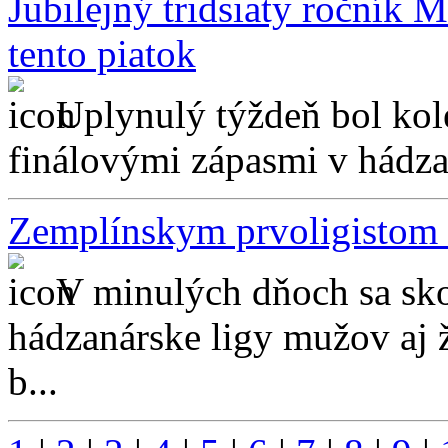
Jubilejný tridsiaty ročník 
tento piatok
Uplynulý týždeň bol kol
finálovými zápasmi v hádzan
Zemplínskym prvoligistom s
V minulých dňoch sa sko
hádzanárske ligy mužov aj ž
b...