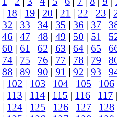
1
|
2
|
3
|
4
|
5
|
6
|
7
|
8
|
9
|
|
18
|
19
|
20
|
21
|
22
|
23
|
32
|
33
|
34
|
35
|
36
|
37
|
3
46
|
47
|
48
|
49
|
50
|
51
|
5
60
|
61
|
62
|
63
|
64
|
65
|
6
74
|
75
|
76
|
77
|
78
|
79
|
8
88
|
89
|
90
|
91
|
92
|
93
|
9
|
102
|
103
|
104
|
105
|
106
|
113
|
114
|
115
|
116
|
117
|
124
|
125
|
126
|
127
|
128