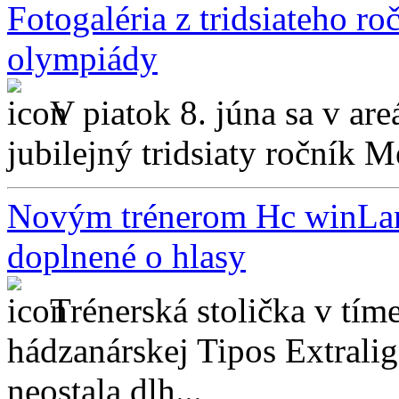
Fotogaléria z tridsiateho ro
olympiády
V piatok 8. júna sa v are
jubilejný tridsiaty ročník M
Novým trénerom Hc winLand
doplnené o hlasy
Trénerská stolička v tím
hádzanárskej Tipos Extral
neostala dlh...