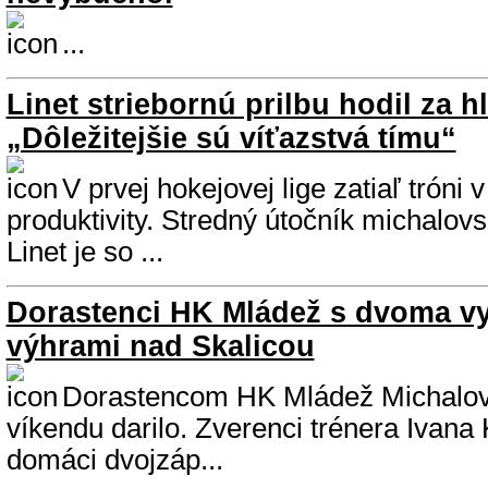
...
Linet striebornú prilbu hodil za h
„Dôležitejšie sú víťazstvá tímu“
V prvej hokejovej lige zatiaľ tróni 
produktivity. Stredný útočník michalov
Linet je so ...
Dorastenci HK Mládež s dvoma v
výhrami nad Skalicou
Dorastencom HK Mládež Michalov
víkendu darilo. Zverenci trénera Ivana K
domáci dvojzáp...