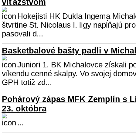
víťazstvom
Hokejisti HK Dukla Ingema Michal
štvrtine St. Nicolaus I. ligy napĺňajú pr
pasovali d...
Basketbalové bašty padli v Micha
Juniori 1. BK Michalovce získali 
víkendu cenné skalpy. Vo svojej domovs
GPH totiž zd...
Pohárový zápas MFK Zemplín s L
23. októbra
...