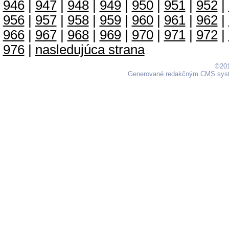
946
|
947
|
948
|
949
|
950
|
951
|
952
|
956
|
957
|
958
|
959
|
960
|
961
|
962
|
966
|
967
|
968
|
969
|
970
|
971
|
972
|
976
|
nasledujúca strana
©201
Generované redakčným CMS sy