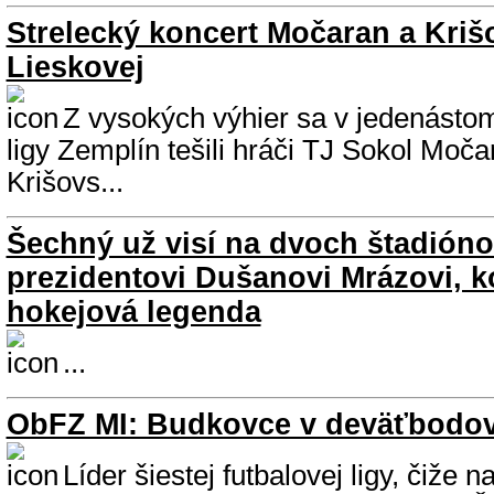
Strelecký koncert Močaran a Kriš
Lieskovej
Z vysokých výhier sa v jedenástom 
ligy Zemplín tešili hráči TJ Sokol Moč
Krišovs...
Šechný už visí na dvoch štadión
prezidentovi Dušanovi Mrázovi, k
hokejová legenda
...
ObFZ MI: Budkovce v deväťbodo
Líder šiestej futbalovej ligy, čiže 