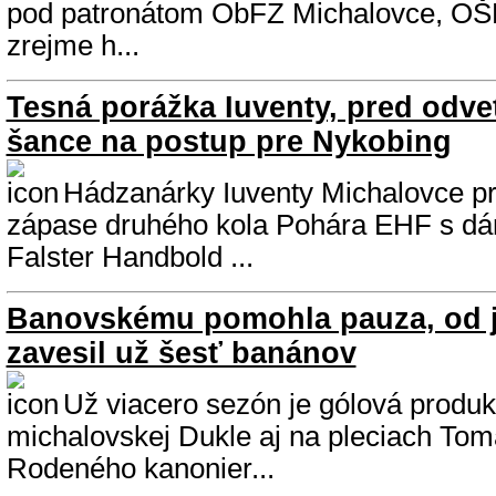
pod patronátom ObFZ Michalovce, OŠ
zrejme h...
Tesná porážka Iuventy, pred odve
šance na postup pre Nykobing
Hádzanárky Iuventy Michalovce pr
zápase druhého kola Pohára EHF s d
Falster Handbold ...
Banovskému pomohla pauza, od j
zavesil už šesť banánov
Už viacero sezón je gólová produkt
michalovskej Dukle aj na pleciach To
Rodeného kanonier...