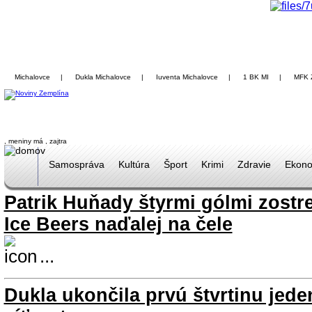
Michalovce
|
Dukla Michalovce
|
Iuventa Michalovce
|
1 BK MI
|
MFK 
, meniny má
, zajtra
Samospráva
Kultúra
Šport
Krimi
Zdravie
Ekono
Patrik Huňady štyrmi gólmi zostre
Ice Beers naďalej na čele
...
Dukla ukončila prvú štvrtinu jed