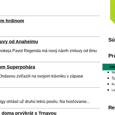
vým hrdinom
Sú
luvy od Anaheimu
okeja Pavol Regenda má nový návrh zmluvy od tímu
Pr
ľom Superpohára
Inf
Me
ndavou zvíťazili na svojom trávniku v zápase
Šp
Ku
L
gy ohlásil už druhú letnú posilu. Na hosťovanie...
Re
, doma prvýkrát s Trnavou