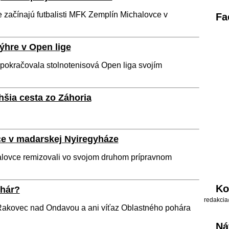
ge začínajú futbalisti MFK Zemplín Michalovce v
Fa
ýhre v Open lige
pokračovala stolnotenisová Open liga svojím
hšia cesta zo Záhoria
e v madarskej Nyiregyháze
alovce remizovali vo svojom druhom prípravnom
Ko
ohár?
redakcia
 Rakovec nad Ondavou a ani víťaz Oblastného pohára
Ná