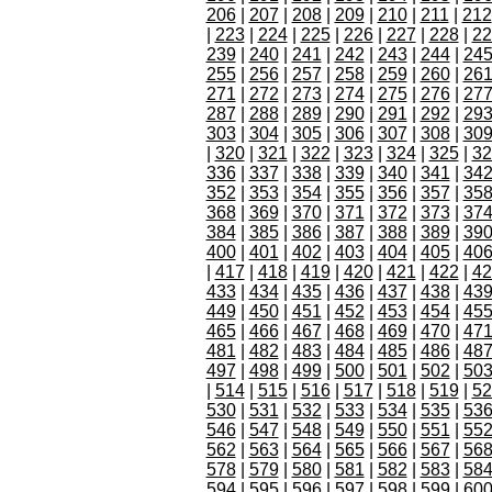
206
|
207
|
208
|
209
|
210
|
211
|
212
|
223
|
224
|
225
|
226
|
227
|
228
|
22
239
|
240
|
241
|
242
|
243
|
244
|
24
255
|
256
|
257
|
258
|
259
|
260
|
26
271
|
272
|
273
|
274
|
275
|
276
|
27
287
|
288
|
289
|
290
|
291
|
292
|
29
303
|
304
|
305
|
306
|
307
|
308
|
30
|
320
|
321
|
322
|
323
|
324
|
325
|
32
336
|
337
|
338
|
339
|
340
|
341
|
34
352
|
353
|
354
|
355
|
356
|
357
|
35
368
|
369
|
370
|
371
|
372
|
373
|
37
384
|
385
|
386
|
387
|
388
|
389
|
39
400
|
401
|
402
|
403
|
404
|
405
|
40
|
417
|
418
|
419
|
420
|
421
|
422
|
42
433
|
434
|
435
|
436
|
437
|
438
|
43
449
|
450
|
451
|
452
|
453
|
454
|
45
465
|
466
|
467
|
468
|
469
|
470
|
47
481
|
482
|
483
|
484
|
485
|
486
|
48
497
|
498
|
499
|
500
|
501
|
502
|
50
|
514
|
515
|
516
|
517
|
518
|
519
|
52
530
|
531
|
532
|
533
|
534
|
535
|
53
546
|
547
|
548
|
549
|
550
|
551
|
55
562
|
563
|
564
|
565
|
566
|
567
|
56
578
|
579
|
580
|
581
|
582
|
583
|
58
594
|
595
|
596
|
597
|
598
|
599
|
60