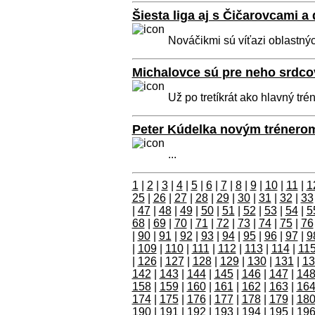
Šiesta liga aj s Čičarovcami 
Nováčikmi sú víťazi oblastných
Michalovce sú pre neho srdc
Už po tretíkrát ako hlavný tréne
Peter Kúdelka novým trénerom
...
1
|
2
|
3
|
4
|
5
|
6
|
7
|
8
|
9
|
10
|
11
|
1
25
|
26
|
27
|
28
|
29
|
30
|
31
|
32
|
33
|
47
|
48
|
49
|
50
|
51
|
52
|
53
|
54
|
5
68
|
69
|
70
|
71
|
72
|
73
|
74
|
75
|
76
|
90
|
91
|
92
|
93
|
94
|
95
|
96
|
97
|
9
|
109
|
110
|
111
|
112
|
113
|
114
|
11
|
126
|
127
|
128
|
129
|
130
|
131
|
13
142
|
143
|
144
|
145
|
146
|
147
|
14
158
|
159
|
160
|
161
|
162
|
163
|
16
174
|
175
|
176
|
177
|
178
|
179
|
18
190
|
191
|
192
|
193
|
194
|
195
|
19