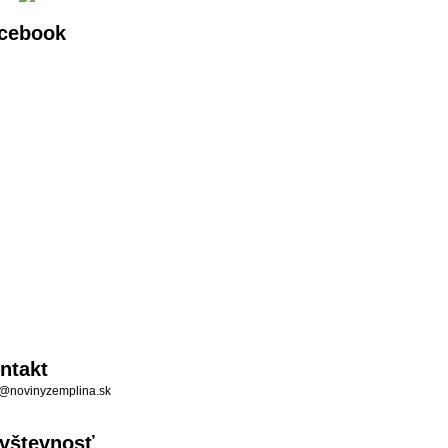
cebook
ntakt
@novinyzemplina.sk
vštevnosť