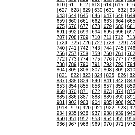
610
|
611
|
612
|
613
|
614
|
615
|
616
|
627
|
628
|
629
|
630
|
631
|
632
|
63
643
|
644
|
645
|
646
|
647
|
648
|
64
659
|
660
|
661
|
662
|
663
|
664
|
66
675
|
676
|
677
|
678
|
679
|
680
|
68
691
|
692
|
693
|
694
|
695
|
696
|
69
707
|
708
|
709
|
710
|
711
|
712
|
713
|
724
|
725
|
726
|
727
|
728
|
729
|
73
740
|
741
|
742
|
743
|
744
|
745
|
74
756
|
757
|
758
|
759
|
760
|
761
|
76
772
|
773
|
774
|
775
|
776
|
777
|
77
788
|
789
|
790
|
791
|
792
|
793
|
79
804
|
805
|
806
|
807
|
808
|
809
|
81
|
821
|
822
|
823
|
824
|
825
|
826
|
82
837
|
838
|
839
|
840
|
841
|
842
|
84
853
|
854
|
855
|
856
|
857
|
858
|
85
869
|
870
|
871
|
872
|
873
|
874
|
87
885
|
886
|
887
|
888
|
889
|
890
|
89
901
|
902
|
903
|
904
|
905
|
906
|
90
|
918
|
919
|
920
|
921
|
922
|
923
|
92
934
|
935
|
936
|
937
|
938
|
939
|
94
950
|
951
|
952
|
953
|
954
|
955
|
95
966
|
967
|
968
|
969
|
970
|
971
|
97