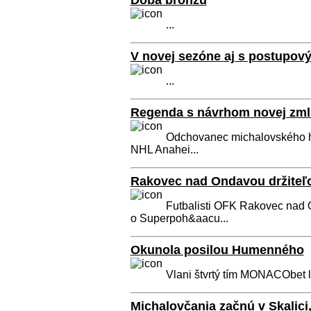
Doba bronzu
...
V novej sezóne aj s postupo
...
Regenda s návrhom novej zm
Odchovanec michalovského h
NHL Anahei...
Rakovec nad Ondavou držite
Futbalisti OFK Rakovec nad O
o Superpoh&aacu...
Okunola posilou Humenného
Vlani štvrtý tím MONACObet li
Michalovčania začnú v Skalici