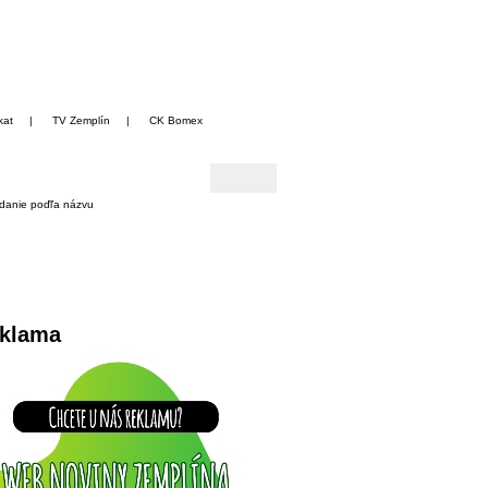
kat
|
TV Zemplín
|
CK Bomex
danie poďľa názvu
klama