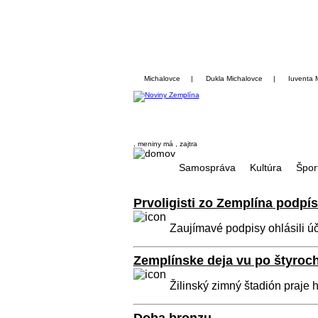
Michalovce
|
Dukla Michalovce
|
Iuventa 
, meniny má
, zajtra
Samospráva
Kultúra
Špor
Prvoligisti zo Zemplína podpís
Zaujímavé podpisy ohlásili úča
Zemplínske deja vu po štyroc
Žilinský zimný štadión praje 