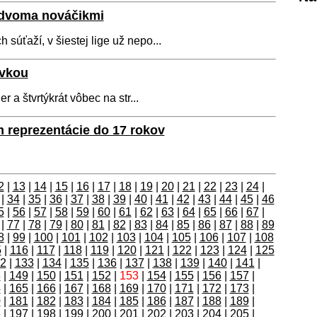
a dvoma nováčikmi
 súťaží, v šiestej lige už nepo...
ovkou
r a štvrtýkrát vôbec na str...
 reprezentácie do 17 rokov
2
|
13
|
14
|
15
|
16
|
17
|
18
|
19
|
20
|
21
|
22
|
23
|
24
|
|
34
|
35
|
36
|
37
|
38
|
39
|
40
|
41
|
42
|
43
|
44
|
45
|
46
5
|
56
|
57
|
58
|
59
|
60
|
61
|
62
|
63
|
64
|
65
|
66
|
67
|
|
77
|
78
|
79
|
80
|
81
|
82
|
83
|
84
|
85
|
86
|
87
|
88
|
89
8
|
99
|
100
|
101
|
102
|
103
|
104
|
105
|
106
|
107
|
108
5
|
116
|
117
|
118
|
119
|
120
|
121
|
122
|
123
|
124
|
125
2
|
133
|
134
|
135
|
136
|
137
|
138
|
139
|
140
|
141
|
8
|
149
|
150
|
151
|
152
|
153
|
154
|
155
|
156
|
157
|
4
|
165
|
166
|
167
|
168
|
169
|
170
|
171
|
172
|
173
|
0
|
181
|
182
|
183
|
184
|
185
|
186
|
187
|
188
|
189
|
6
|
197
|
198
|
199
|
200
|
201
|
202
|
203
|
204
|
205
|