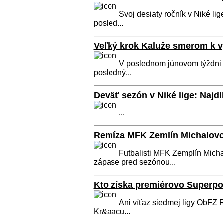
Svoj desiaty ročník v Niké li
posled...
Veľký krok Kaluže smerom k v
V poslednom júnovom týždni 
posledný...
Deväť sezón v Niké lige: Najdl
...
Remíza MFK Zemlín Michalovc
Futbalisti MFK Zemplín Mich
zápase pred sezónou...
Kto získa premiérovo Superp
Ani víťaz siedmej ligy ObFZ
Kr&aacu...