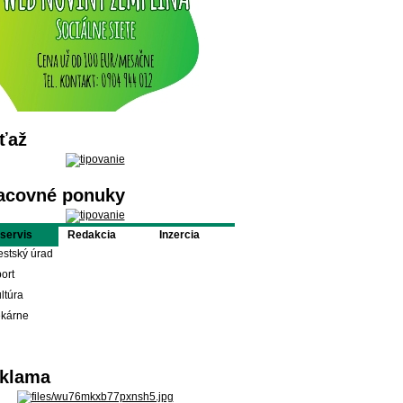
ťaž
acovné ponuky
oservis
Redakcia
Inzercia
stský úrad
ort
ltúra
ekárne
klama