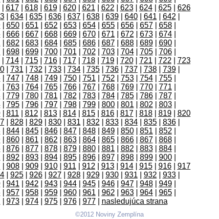
|
617
|
618
|
619
|
620
|
621
|
622
|
623
|
624
|
625
|
626
3
|
634
|
635
|
636
|
637
|
638
|
639
|
640
|
641
|
642
|
9
|
650
|
651
|
652
|
653
|
654
|
655
|
656
|
657
|
658
|
5
|
666
|
667
|
668
|
669
|
670
|
671
|
672
|
673
|
674
|
1
|
682
|
683
|
684
|
685
|
686
|
687
|
688
|
689
|
690
|
7
|
698
|
699
|
700
|
701
|
702
|
703
|
704
|
705
|
706
|
|
714
|
715
|
716
|
717
|
718
|
719
|
720
|
721
|
722
|
723
0
|
731
|
732
|
733
|
734
|
735
|
736
|
737
|
738
|
739
|
6
|
747
|
748
|
749
|
750
|
751
|
752
|
753
|
754
|
755
|
2
|
763
|
764
|
765
|
766
|
767
|
768
|
769
|
770
|
771
|
8
|
779
|
780
|
781
|
782
|
783
|
784
|
785
|
786
|
787
|
4
|
795
|
796
|
797
|
798
|
799
|
800
|
801
|
802
|
803
|
0
|
811
|
812
|
813
|
814
|
815
|
816
|
817
|
818
|
819
|
820
7
|
828
|
829
|
830
|
831
|
832
|
833
|
834
|
835
|
836
|
3
|
844
|
845
|
846
|
847
|
848
|
849
|
850
|
851
|
852
|
9
|
860
|
861
|
862
|
863
|
864
|
865
|
866
|
867
|
868
|
5
|
876
|
877
|
878
|
879
|
880
|
881
|
882
|
883
|
884
|
1
|
892
|
893
|
894
|
895
|
896
|
897
|
898
|
899
|
900
|
7
|
908
|
909
|
910
|
911
|
912
|
913
|
914
|
915
|
916
|
917
4
|
925
|
926
|
927
|
928
|
929
|
930
|
931
|
932
|
933
|
0
|
941
|
942
|
943
|
944
|
945
|
946
|
947
|
948
|
949
|
6
|
957
|
958
|
959
|
960
|
961
|
962
|
963
|
964
|
965
|
2
|
973
|
974
|
975
|
976
|
977
|
nasledujúca strana
©2012 Noviny Zemplína