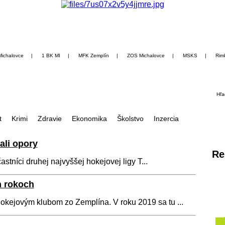
Michalovce
|
1 BK MI
|
MFK Zemplín
|
ZOS Michalovce
|
MSKS
|
Rim
Hľa
t
Krimi
Zdravie
Ekonomika
Školstvo
Inzercia
ali opory
Re
stníci druhej najvyššej hokejovej ligy T...
h rokoch
hokejovým klubom zo Zemplína. V roku 2019 sa tu ...