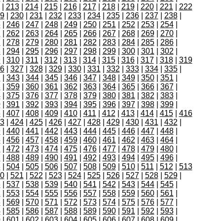
|
213
|
214
|
215
|
216
|
217
|
218
|
219
|
220
|
221
|
222
9
|
230
|
231
|
232
|
233
|
234
|
235
|
236
|
237
|
238
|
5
|
246
|
247
|
248
|
249
|
250
|
251
|
252
|
253
|
254
|
1
|
262
|
263
|
264
|
265
|
266
|
267
|
268
|
269
|
270
|
7
|
278
|
279
|
280
|
281
|
282
|
283
|
284
|
285
|
286
|
3
|
294
|
295
|
296
|
297
|
298
|
299
|
300
|
301
|
302
|
9
|
310
|
311
|
312
|
313
|
314
|
315
|
316
|
317
|
318
|
319
6
|
327
|
328
|
329
|
330
|
331
|
332
|
333
|
334
|
335
|
2
|
343
|
344
|
345
|
346
|
347
|
348
|
349
|
350
|
351
|
8
|
359
|
360
|
361
|
362
|
363
|
364
|
365
|
366
|
367
|
4
|
375
|
376
|
377
|
378
|
379
|
380
|
381
|
382
|
383
|
0
|
391
|
392
|
393
|
394
|
395
|
396
|
397
|
398
|
399
|
6
|
407
|
408
|
409
|
410
|
411
|
412
|
413
|
414
|
415
|
416
3
|
424
|
425
|
426
|
427
|
428
|
429
|
430
|
431
|
432
|
9
|
440
|
441
|
442
|
443
|
444
|
445
|
446
|
447
|
448
|
5
|
456
|
457
|
458
|
459
|
460
|
461
|
462
|
463
|
464
|
1
|
472
|
473
|
474
|
475
|
476
|
477
|
478
|
479
|
480
|
7
|
488
|
489
|
490
|
491
|
492
|
493
|
494
|
495
|
496
|
3
|
504
|
505
|
506
|
507
|
508
|
509
|
510
|
511
|
512
|
513
0
|
521
|
522
|
523
|
524
|
525
|
526
|
527
|
528
|
529
|
6
|
537
|
538
|
539
|
540
|
541
|
542
|
543
|
544
|
545
|
2
|
553
|
554
|
555
|
556
|
557
|
558
|
559
|
560
|
561
|
8
|
569
|
570
|
571
|
572
|
573
|
574
|
575
|
576
|
577
|
4
|
585
|
586
|
587
|
588
|
589
|
590
|
591
|
592
|
593
|
0
|
601
|
602
|
603
|
604
|
605
|
606
|
607
|
608
|
609
|