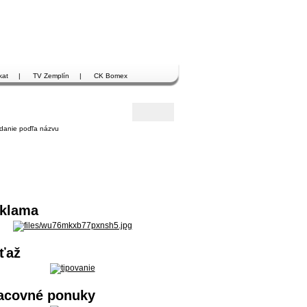
kat
|
TV Zemplín
|
CK Bomex
danie poďľa názvu
klama
ťaž
acovné ponuky