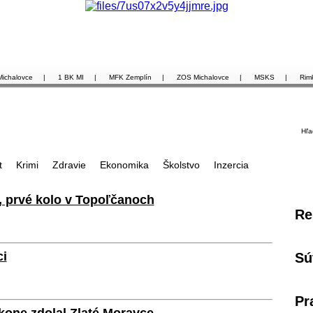
Michalovce
|
1 BK MI
|
MFK Zemplín
|
ZOS Michalovce
|
MSKS
|
Rim
Hľa
t
Krimi
Zdravie
Ekonomika
Školstvo
Inzercia
, prvé kolo v Topoľčanoch
Re
ci
Sú
Pr