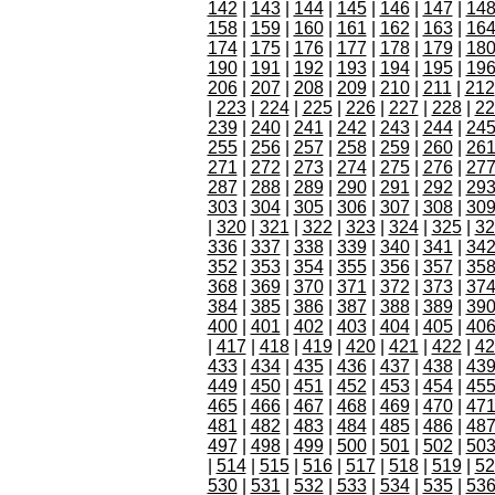
142
|
143
|
144
|
145
|
146
|
147
|
14
158
|
159
|
160
|
161
|
162
|
163
|
16
174
|
175
|
176
|
177
|
178
|
179
|
18
190
|
191
|
192
|
193
|
194
|
195
|
19
206
|
207
|
208
|
209
|
210
|
211
|
212
|
223
|
224
|
225
|
226
|
227
|
228
|
22
239
|
240
|
241
|
242
|
243
|
244
|
24
255
|
256
|
257
|
258
|
259
|
260
|
26
271
|
272
|
273
|
274
|
275
|
276
|
27
287
|
288
|
289
|
290
|
291
|
292
|
29
303
|
304
|
305
|
306
|
307
|
308
|
30
|
320
|
321
|
322
|
323
|
324
|
325
|
32
336
|
337
|
338
|
339
|
340
|
341
|
34
352
|
353
|
354
|
355
|
356
|
357
|
35
368
|
369
|
370
|
371
|
372
|
373
|
37
384
|
385
|
386
|
387
|
388
|
389
|
39
400
|
401
|
402
|
403
|
404
|
405
|
40
|
417
|
418
|
419
|
420
|
421
|
422
|
42
433
|
434
|
435
|
436
|
437
|
438
|
43
449
|
450
|
451
|
452
|
453
|
454
|
45
465
|
466
|
467
|
468
|
469
|
470
|
47
481
|
482
|
483
|
484
|
485
|
486
|
48
497
|
498
|
499
|
500
|
501
|
502
|
50
|
514
|
515
|
516
|
517
|
518
|
519
|
52
530
|
531
|
532
|
533
|
534
|
535
|
53