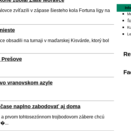
one zdolal Zlaté Moravce
Inf
ovce zvíťazili v zápase šiesteho kola Fortuna ligy na
Me
Šp
Ku
mieste
L
 obsadili na turnaji v maďarskej Kisvárde, ktorý bol
Re
v Prešove
Fa
 vo vranovskom azyle
 čase naplno zabodovať aj doma
ly a prvom tohtosezónnom trojbodovom zábere chcú
�...