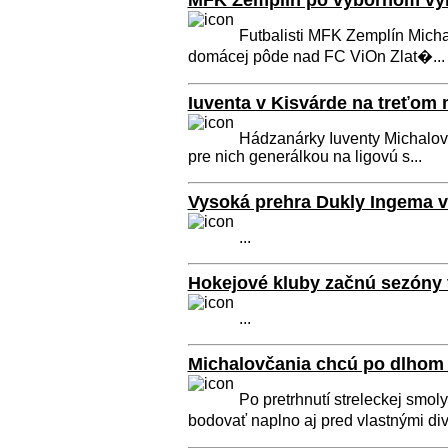
MFK Zemplín po výbornom výk
Futbalisti MFK Zemplín Michal
domácej pôde nad FC ViOn Zlat�...
Iuventa v Kisvárde na treťom 
Hádzanárky Iuventy Michalovce
pre nich generálkou na ligovú s...
Vysoká prehra Dukly Ingema 
...
Hokejové kluby začnú sezóny
...
Michalovčania chcú po dlhom
Po pretrhnutí streleckej smo
bodovať naplno aj pred vlastnými div