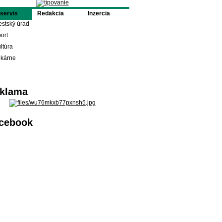
oservis
Redakcia
Inzercia
stský úrad
ort
ltúra
ekárne
klama
cebook