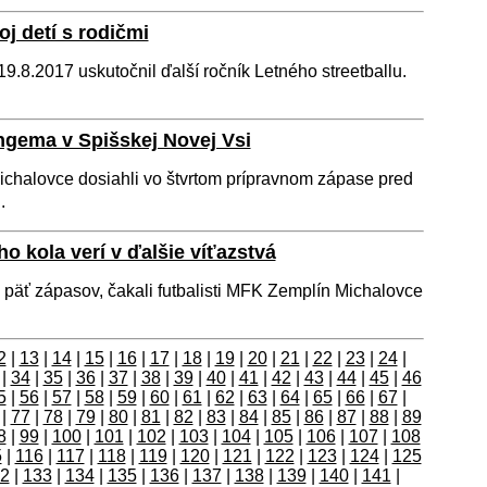
oj detí s rodičmi
9.8.2017 uskutočnil ďalší ročník Letného streetballu.
ngema v Spišskej Novej Vsi
chalovce dosiahli vo štvrtom prípravnom zápase pred
.
o kola verí v ďalšie víťazstvá
 päť zápasov, čakali futbalisti MFK Zemplín Michalovce
2
|
13
|
14
|
15
|
16
|
17
|
18
|
19
|
20
|
21
|
22
|
23
|
24
|
|
34
|
35
|
36
|
37
|
38
|
39
|
40
|
41
|
42
|
43
|
44
|
45
|
46
5
|
56
|
57
|
58
|
59
|
60
|
61
|
62
|
63
|
64
|
65
|
66
|
67
|
|
77
|
78
|
79
|
80
|
81
|
82
|
83
|
84
|
85
|
86
|
87
|
88
|
89
8
|
99
|
100
|
101
|
102
|
103
|
104
|
105
|
106
|
107
|
108
5
|
116
|
117
|
118
|
119
|
120
|
121
|
122
|
123
|
124
|
125
2
|
133
|
134
|
135
|
136
|
137
|
138
|
139
|
140
|
141
|