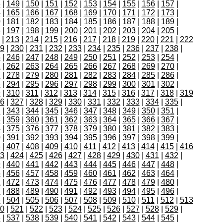
8
|
149
|
150
|
151
|
152
|
153
|
154
|
155
|
156
|
157
|
4
|
165
|
166
|
167
|
168
|
169
|
170
|
171
|
172
|
173
|
0
|
181
|
182
|
183
|
184
|
185
|
186
|
187
|
188
|
189
|
6
|
197
|
198
|
199
|
200
|
201
|
202
|
203
|
204
|
205
|
|
213
|
214
|
215
|
216
|
217
|
218
|
219
|
220
|
221
|
222
9
|
230
|
231
|
232
|
233
|
234
|
235
|
236
|
237
|
238
|
5
|
246
|
247
|
248
|
249
|
250
|
251
|
252
|
253
|
254
|
1
|
262
|
263
|
264
|
265
|
266
|
267
|
268
|
269
|
270
|
7
|
278
|
279
|
280
|
281
|
282
|
283
|
284
|
285
|
286
|
3
|
294
|
295
|
296
|
297
|
298
|
299
|
300
|
301
|
302
|
9
|
310
|
311
|
312
|
313
|
314
|
315
|
316
|
317
|
318
|
319
6
|
327
|
328
|
329
|
330
|
331
|
332
|
333
|
334
|
335
|
2
|
343
|
344
|
345
|
346
|
347
|
348
|
349
|
350
|
351
|
8
|
359
|
360
|
361
|
362
|
363
|
364
|
365
|
366
|
367
|
4
|
375
|
376
|
377
|
378
|
379
|
380
|
381
|
382
|
383
|
0
|
391
|
392
|
393
|
394
|
395
|
396
|
397
|
398
|
399
|
6
|
407
|
408
|
409
|
410
|
411
|
412
|
413
|
414
|
415
|
416
3
|
424
|
425
|
426
|
427
|
428
|
429
|
430
|
431
|
432
|
9
|
440
|
441
|
442
|
443
|
444
|
445
|
446
|
447
|
448
|
5
|
456
|
457
|
458
|
459
|
460
|
461
|
462
|
463
|
464
|
1
|
472
|
473
|
474
|
475
|
476
|
477
|
478
|
479
|
480
|
7
|
488
|
489
|
490
|
491
|
492
|
493
|
494
|
495
|
496
|
3
|
504
|
505
|
506
|
507
|
508
|
509
|
510
|
511
|
512
|
513
0
|
521
|
522
|
523
|
524
|
525
|
526
|
527
|
528
|
529
|
6
|
537
|
538
|
539
|
540
|
541
|
542
|
543
|
544
|
545
|