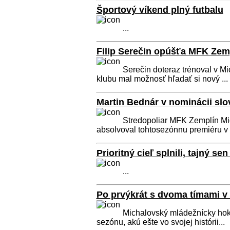
Športový víkend plný futbalu
...
Filip Serečin opúšťa MFK Zem
Serečin doteraz trénoval v M
klubu mal možnosť hľadať si nový ...
Martin Bednár v nominácii slo
Stredopoliar MFK Zemplín Mic
absolvoval tohtosezónnu premiéru v 
Prioritný cieľ splnili, tajný se
...
Po prvýkrát s dvoma tímami v 
Michalovský mládežnícky ho
sezónu, akú ešte vo svojej histórii...