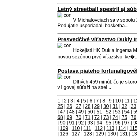
Letný streetball spestril aj súb
V Michalovciach sa v sobotu 1
Podujatie usporiadali basketba...
Presvedčivé víťazstvo Dukly I
Hokejisti HK Dukla Ingema Mi
novou sezónou prvé víťazstvo, ke�..
Postava piateho fortunaligovéh
Dlhých 459 minút, čo je skoro
v ligovej súťaži na strel...
1
|
2
|
3
|
4
|
5
|
6
|
7
|
8
|
9
|
10
|
11
|
1
25
|
26
|
27
|
28
|
29
|
30
|
31
|
32
|
33
|
47
|
48
|
49
|
50
|
51
|
52
|
53
|
54
|
5
68
|
69
|
70
|
71
|
72
|
73
|
74
|
75
|
76
|
90
|
91
|
92
|
93
|
94
|
95
|
96
|
97
|
9
|
109
|
110
|
111
|
112
|
113
|
114
|
11
|
126
|
127
|
128
|
129
|
130
|
131
|
13