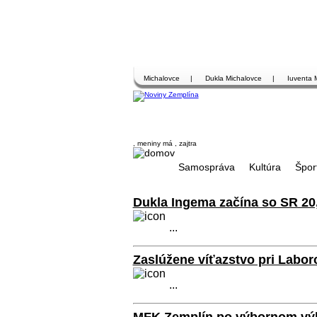
Michalovce
|
Dukla Michalovce
|
Iuventa 
, meniny má
, zajtra
Samospráva
Kultúra
Špor
Dukla Ingema začína so SR 20
...
Zaslúžene víťazstvo pri Labor
...