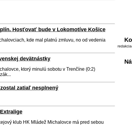
plín. Hosťovať bude v Lokomotíve Košice
Ko
ichalovciach, kde mal platnú zmluvu, no od vedenia
redakcia
venskej devätnástky
Ná
halovce, ktorý minulú sobotu v Trenčíne (0:2)
zák...
n zostal zatiaľ nesplnený
Extralige
kejový klub HK Mládež Michalovce má pred sebou