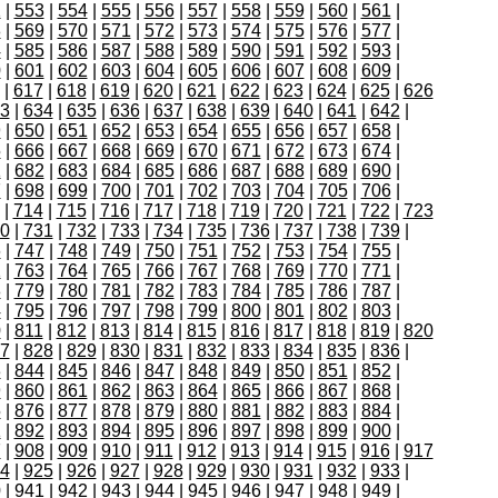
2
|
553
|
554
|
555
|
556
|
557
|
558
|
559
|
560
|
561
|
8
|
569
|
570
|
571
|
572
|
573
|
574
|
575
|
576
|
577
|
4
|
585
|
586
|
587
|
588
|
589
|
590
|
591
|
592
|
593
|
0
|
601
|
602
|
603
|
604
|
605
|
606
|
607
|
608
|
609
|
|
617
|
618
|
619
|
620
|
621
|
622
|
623
|
624
|
625
|
626
3
|
634
|
635
|
636
|
637
|
638
|
639
|
640
|
641
|
642
|
9
|
650
|
651
|
652
|
653
|
654
|
655
|
656
|
657
|
658
|
5
|
666
|
667
|
668
|
669
|
670
|
671
|
672
|
673
|
674
|
1
|
682
|
683
|
684
|
685
|
686
|
687
|
688
|
689
|
690
|
7
|
698
|
699
|
700
|
701
|
702
|
703
|
704
|
705
|
706
|
|
714
|
715
|
716
|
717
|
718
|
719
|
720
|
721
|
722
|
723
0
|
731
|
732
|
733
|
734
|
735
|
736
|
737
|
738
|
739
|
6
|
747
|
748
|
749
|
750
|
751
|
752
|
753
|
754
|
755
|
2
|
763
|
764
|
765
|
766
|
767
|
768
|
769
|
770
|
771
|
8
|
779
|
780
|
781
|
782
|
783
|
784
|
785
|
786
|
787
|
4
|
795
|
796
|
797
|
798
|
799
|
800
|
801
|
802
|
803
|
0
|
811
|
812
|
813
|
814
|
815
|
816
|
817
|
818
|
819
|
820
7
|
828
|
829
|
830
|
831
|
832
|
833
|
834
|
835
|
836
|
3
|
844
|
845
|
846
|
847
|
848
|
849
|
850
|
851
|
852
|
9
|
860
|
861
|
862
|
863
|
864
|
865
|
866
|
867
|
868
|
5
|
876
|
877
|
878
|
879
|
880
|
881
|
882
|
883
|
884
|
1
|
892
|
893
|
894
|
895
|
896
|
897
|
898
|
899
|
900
|
7
|
908
|
909
|
910
|
911
|
912
|
913
|
914
|
915
|
916
|
917
4
|
925
|
926
|
927
|
928
|
929
|
930
|
931
|
932
|
933
|
0
|
941
|
942
|
943
|
944
|
945
|
946
|
947
|
948
|
949
|