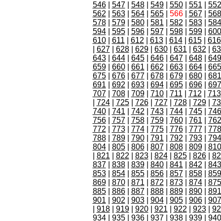
546
|
547
|
548
|
549
|
550
|
551
|
55
562
|
563
|
564
|
565
|
566
|
567
|
56
578
|
579
|
580
|
581
|
582
|
583
|
58
594
|
595
|
596
|
597
|
598
|
599
|
60
610
|
611
|
612
|
613
|
614
|
615
|
616
|
627
|
628
|
629
|
630
|
631
|
632
|
63
643
|
644
|
645
|
646
|
647
|
648
|
64
659
|
660
|
661
|
662
|
663
|
664
|
66
675
|
676
|
677
|
678
|
679
|
680
|
68
691
|
692
|
693
|
694
|
695
|
696
|
69
707
|
708
|
709
|
710
|
711
|
712
|
713
|
724
|
725
|
726
|
727
|
728
|
729
|
73
740
|
741
|
742
|
743
|
744
|
745
|
74
756
|
757
|
758
|
759
|
760
|
761
|
76
772
|
773
|
774
|
775
|
776
|
777
|
77
788
|
789
|
790
|
791
|
792
|
793
|
79
804
|
805
|
806
|
807
|
808
|
809
|
81
|
821
|
822
|
823
|
824
|
825
|
826
|
82
837
|
838
|
839
|
840
|
841
|
842
|
84
853
|
854
|
855
|
856
|
857
|
858
|
85
869
|
870
|
871
|
872
|
873
|
874
|
87
885
|
886
|
887
|
888
|
889
|
890
|
89
901
|
902
|
903
|
904
|
905
|
906
|
90
|
918
|
919
|
920
|
921
|
922
|
923
|
92
934
|
935
|
936
|
937
|
938
|
939
|
94