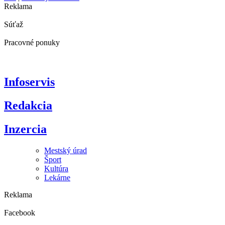
Reklama
Súťaž
Pracovné ponuky
Infoservis
Redakcia
Inzercia
Mestský úrad
Šport
Kultúra
Lekárne
Reklama
Facebook