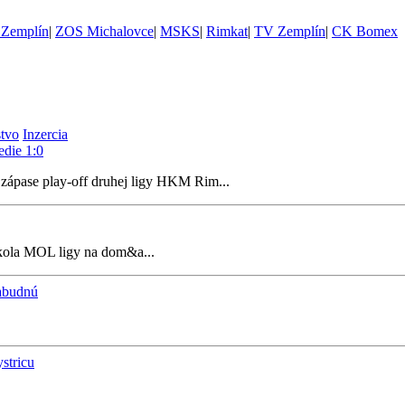
Zemplín
|
ZOS Michalovce
|
MSKS
|
Rimkat
|
TV Zemplín
|
CK Bomex
stvo
Inzercia
edie 1:0
 zápase play-off druhej ligy HKM Rim...
kola MOL ligy na dom&a...
zabudnú
stricu