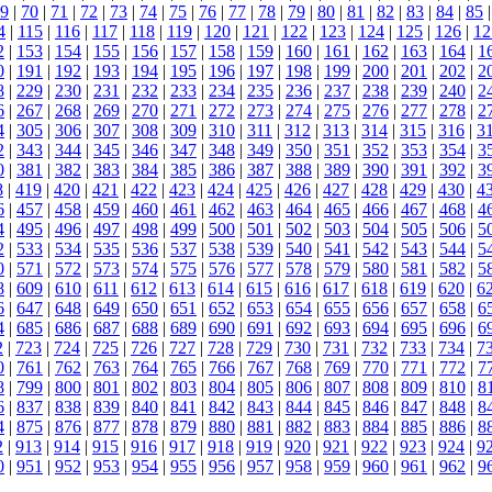
9
|
70
|
71
|
72
|
73
|
74
|
75
|
76
|
77
|
78
|
79
|
80
|
81
|
82
|
83
|
84
|
85
4
|
115
|
116
|
117
|
118
|
119
|
120
|
121
|
122
|
123
|
124
|
125
|
126
|
12
2
|
153
|
154
|
155
|
156
|
157
|
158
|
159
|
160
|
161
|
162
|
163
|
164
|
1
0
|
191
|
192
|
193
|
194
|
195
|
196
|
197
|
198
|
199
|
200
|
201
|
202
|
2
8
|
229
|
230
|
231
|
232
|
233
|
234
|
235
|
236
|
237
|
238
|
239
|
240
|
2
6
|
267
|
268
|
269
|
270
|
271
|
272
|
273
|
274
|
275
|
276
|
277
|
278
|
2
4
|
305
|
306
|
307
|
308
|
309
|
310
|
311
|
312
|
313
|
314
|
315
|
316
|
3
2
|
343
|
344
|
345
|
346
|
347
|
348
|
349
|
350
|
351
|
352
|
353
|
354
|
3
0
|
381
|
382
|
383
|
384
|
385
|
386
|
387
|
388
|
389
|
390
|
391
|
392
|
3
8
|
419
|
420
|
421
|
422
|
423
|
424
|
425
|
426
|
427
|
428
|
429
|
430
|
4
6
|
457
|
458
|
459
|
460
|
461
|
462
|
463
|
464
|
465
|
466
|
467
|
468
|
4
4
|
495
|
496
|
497
|
498
|
499
|
500
|
501
|
502
|
503
|
504
|
505
|
506
|
5
2
|
533
|
534
|
535
|
536
|
537
|
538
|
539
|
540
|
541
|
542
|
543
|
544
|
5
0
|
571
|
572
|
573
|
574
|
575
|
576
|
577
|
578
|
579
|
580
|
581
|
582
|
5
8
|
609
|
610
|
611
|
612
|
613
|
614
|
615
|
616
|
617
|
618
|
619
|
620
|
6
6
|
647
|
648
|
649
|
650
|
651
|
652
|
653
|
654
|
655
|
656
|
657
|
658
|
6
4
|
685
|
686
|
687
|
688
|
689
|
690
|
691
|
692
|
693
|
694
|
695
|
696
|
6
2
|
723
|
724
|
725
|
726
|
727
|
728
|
729
|
730
|
731
|
732
|
733
|
734
|
7
0
|
761
|
762
|
763
|
764
|
765
|
766
|
767
|
768
|
769
|
770
|
771
|
772
|
7
8
|
799
|
800
|
801
|
802
|
803
|
804
|
805
|
806
|
807
|
808
|
809
|
810
|
8
6
|
837
|
838
|
839
|
840
|
841
|
842
|
843
|
844
|
845
|
846
|
847
|
848
|
8
4
|
875
|
876
|
877
|
878
|
879
|
880
|
881
|
882
|
883
|
884
|
885
|
886
|
8
2
|
913
|
914
|
915
|
916
|
917
|
918
|
919
|
920
|
921
|
922
|
923
|
924
|
9
0
|
951
|
952
|
953
|
954
|
955
|
956
|
957
|
958
|
959
|
960
|
961
|
962
|
9