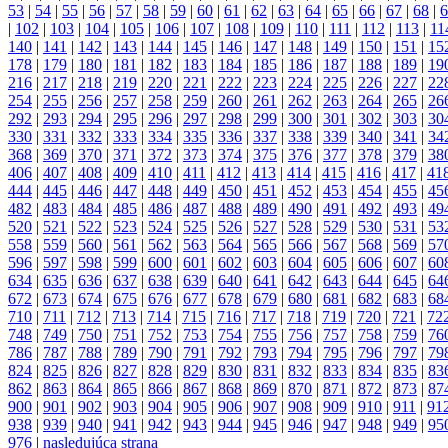
53
|
54
|
55
|
56
|
57
|
58
|
59
|
60
|
61
|
62
|
63
|
64
|
65
|
66
|
67
|
68
|
6
|
102
|
103
|
104
|
105
|
106
|
107
|
108
|
109
|
110
|
111
|
112
|
113
|
11
140
|
141
|
142
|
143
|
144
|
145
|
146
|
147
|
148
|
149
|
150
|
151
|
15
178
|
179
|
180
|
181
|
182
|
183
|
184
|
185
|
186
|
187
|
188
|
189
|
19
216
|
217
|
218
|
219
|
220
|
221
|
222
|
223
|
224
|
225
|
226
|
227
|
22
254
|
255
|
256
|
257
|
258
|
259
|
260
|
261
|
262
|
263
|
264
|
265
|
26
292
|
293
|
294
|
295
|
296
|
297
|
298
|
299
|
300
|
301
|
302
|
303
|
30
330
|
331
|
332
|
333
|
334
|
335
|
336
|
337
|
338
|
339
|
340
|
341
|
34
368
|
369
|
370
|
371
|
372
|
373
|
374
|
375
|
376
|
377
|
378
|
379
|
38
406
|
407
|
408
|
409
|
410
|
411
|
412
|
413
|
414
|
415
|
416
|
417
|
41
444
|
445
|
446
|
447
|
448
|
449
|
450
|
451
|
452
|
453
|
454
|
455
|
45
482
|
483
|
484
|
485
|
486
|
487
|
488
|
489
|
490
|
491
|
492
|
493
|
49
520
|
521
|
522
|
523
|
524
|
525
|
526
|
527
|
528
|
529
|
530
|
531
|
53
558
|
559
|
560
|
561
|
562
|
563
|
564
|
565
|
566
|
567
|
568
|
569
|
57
596
|
597
|
598
|
599
|
600
|
601
|
602
|
603
|
604
|
605
|
606
|
607
|
60
634
|
635
|
636
|
637
|
638
|
639
|
640
|
641
|
642
|
643
|
644
|
645
|
64
672
|
673
|
674
|
675
|
676
|
677
|
678
|
679
|
680
|
681
|
682
|
683
|
68
710
|
711
|
712
|
713
|
714
|
715
|
716
|
717
|
718
|
719
|
720
|
721
|
72
748
|
749
|
750
|
751
|
752
|
753
|
754
|
755
|
756
|
757
|
758
|
759
|
76
786
|
787
|
788
|
789
|
790
|
791
|
792
|
793
|
794
|
795
|
796
|
797
|
79
824
|
825
|
826
|
827
|
828
|
829
|
830
|
831
|
832
|
833
|
834
|
835
|
83
862
|
863
|
864
|
865
|
866
|
867
|
868
|
869
|
870
|
871
|
872
|
873
|
87
900
|
901
|
902
|
903
|
904
|
905
|
906
|
907
|
908
|
909
|
910
|
911
|
91
938
|
939
|
940
|
941
|
942
|
943
|
944
|
945
|
946
|
947
|
948
|
949
|
95
976
|
nasledujúca strana