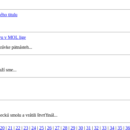
ho titulu
tvu v MOL lige
ávke pätnásteh...
ží sme...
kú smolu a vrátili štvrťfinál...
20
|
21
|
22
|
23
|
24
|
25
|
26
|
27
|
28
|
29
|
30
|
31
|
32
|
33
|
34
|
35
|
36