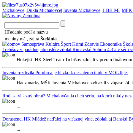
Michalovce
|
Dukla Michalovce
|
Iuventa Michalovce
|
1 BK MI
|
MFK 
Hľadanie poďľa názvu
, meniny má
, zajtra
Štefánia
Samospráva
Kultúra
Šport
Krimi
Zdravie
Ekonomika
Škol
Trebišov v parádnej atmosfére zdolal Rimavskú Sobotu 4:3 a v sérii v
Hokejisti HK Steel Team Trebišov zdolali v prvom finálovom
Iuventa rozdrvila Porubu a je blízko k desiatemu titulu v MOL lige.
Hádzanárky MŠK Iuventa Michalovce zvíťazili v zápase 24. 
Rodí sa víťazný obrat? Michalovčania chcú sériu, na ktorú nikdy ne
...
Dorastenci HK Mládež naďalej na víťaznej vlne, zdolali aj Banskú By
...