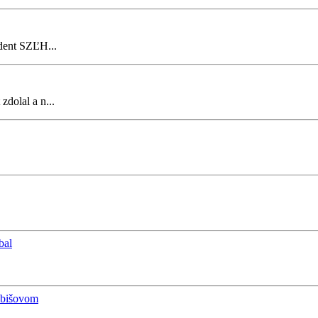
ident SZĽH...
zdolal a n...
bal
rebišovom