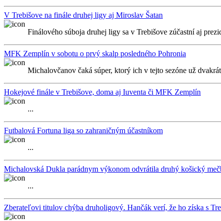
V Trebišove na finále druhej ligy aj Miroslav Šatan
Finálového súboja druhej ligy sa v Trebišove zúčastní aj prez
MFK Zemplín v sobotu o prvý skalp posledného Pohronia
Michalovčanov čaká súper, ktorý ich v tejto sezóne už dvakrát 
Hokejové finále v Trebišove, doma aj Iuventa či MFK Zemplín
...
Futbalová Fortuna liga so zahraničným účastníkom
...
Michalovská Dukla parádnym výkonom odvrátila druhý košický meč
...
Zberateľovi titulov chýba druholigový. Hančák verí, že ho získa s T