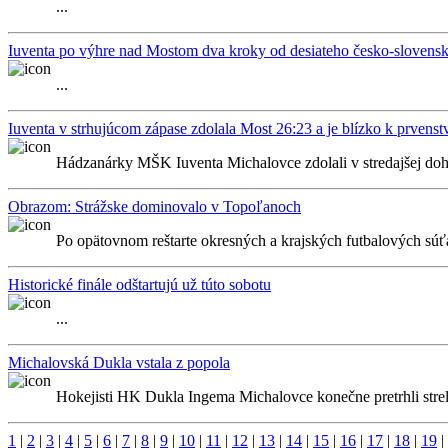
...
Iuventa po výhre nad Mostom dva kroky od desiateho česko-slovenské
...
Iuventa v strhujúcom zápase zdolala Most 26:23 a je blízko k prvens
Hádzanárky MŠK Iuventa Michalovce zdolali v stredajšej dohr
Obrazom: Strážske dominovalo v Topoľanoch
Po opätovnom reštarte okresných a krajských futbalových súťa
Historické finále odštartujú už túto sobotu
...
Michalovská Dukla vstala z popola
Hokejisti HK Dukla Ingema Michalovce konečne pretrhli strelec
1
|
2
|
3
|
4
|
5
|
6
|
7
|
8
|
9
|
10
|
11
|
12
|
13
|
14
|
15
|
16
|
17
|
18
|
19
|