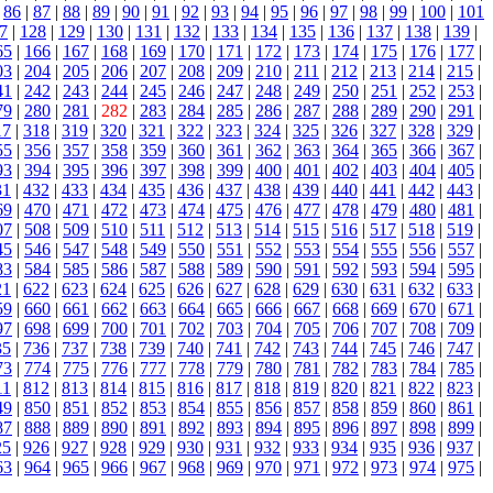
|
86
|
87
|
88
|
89
|
90
|
91
|
92
|
93
|
94
|
95
|
96
|
97
|
98
|
99
|
100
|
101
7
|
128
|
129
|
130
|
131
|
132
|
133
|
134
|
135
|
136
|
137
|
138
|
139
|
65
|
166
|
167
|
168
|
169
|
170
|
171
|
172
|
173
|
174
|
175
|
176
|
177
|
03
|
204
|
205
|
206
|
207
|
208
|
209
|
210
|
211
|
212
|
213
|
214
|
215
|
41
|
242
|
243
|
244
|
245
|
246
|
247
|
248
|
249
|
250
|
251
|
252
|
253
|
79
|
280
|
281
|
282
|
283
|
284
|
285
|
286
|
287
|
288
|
289
|
290
|
291
|
17
|
318
|
319
|
320
|
321
|
322
|
323
|
324
|
325
|
326
|
327
|
328
|
329
|
55
|
356
|
357
|
358
|
359
|
360
|
361
|
362
|
363
|
364
|
365
|
366
|
367
|
93
|
394
|
395
|
396
|
397
|
398
|
399
|
400
|
401
|
402
|
403
|
404
|
405
|
31
|
432
|
433
|
434
|
435
|
436
|
437
|
438
|
439
|
440
|
441
|
442
|
443
|
69
|
470
|
471
|
472
|
473
|
474
|
475
|
476
|
477
|
478
|
479
|
480
|
481
|
07
|
508
|
509
|
510
|
511
|
512
|
513
|
514
|
515
|
516
|
517
|
518
|
519
|
45
|
546
|
547
|
548
|
549
|
550
|
551
|
552
|
553
|
554
|
555
|
556
|
557
|
83
|
584
|
585
|
586
|
587
|
588
|
589
|
590
|
591
|
592
|
593
|
594
|
595
|
21
|
622
|
623
|
624
|
625
|
626
|
627
|
628
|
629
|
630
|
631
|
632
|
633
|
59
|
660
|
661
|
662
|
663
|
664
|
665
|
666
|
667
|
668
|
669
|
670
|
671
|
97
|
698
|
699
|
700
|
701
|
702
|
703
|
704
|
705
|
706
|
707
|
708
|
709
|
35
|
736
|
737
|
738
|
739
|
740
|
741
|
742
|
743
|
744
|
745
|
746
|
747
|
73
|
774
|
775
|
776
|
777
|
778
|
779
|
780
|
781
|
782
|
783
|
784
|
785
|
11
|
812
|
813
|
814
|
815
|
816
|
817
|
818
|
819
|
820
|
821
|
822
|
823
|
49
|
850
|
851
|
852
|
853
|
854
|
855
|
856
|
857
|
858
|
859
|
860
|
861
|
87
|
888
|
889
|
890
|
891
|
892
|
893
|
894
|
895
|
896
|
897
|
898
|
899
|
25
|
926
|
927
|
928
|
929
|
930
|
931
|
932
|
933
|
934
|
935
|
936
|
937
|
63
|
964
|
965
|
966
|
967
|
968
|
969
|
970
|
971
|
972
|
973
|
974
|
975
|