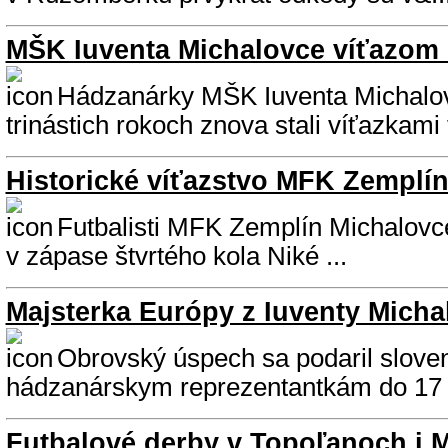
MŠK Iuventa Michalovce víťazom
Hádzanárky MŠK Iuventa Michalo
trinástich rokoch znova stali víťazkami t
Historické víťazstvo MFK Zemplí
Futbalisti MFK Zemplín Michalovce
v zápase štvrtého kola Niké ...
Majsterka Európy z Iuventy Micha
Obrovský úspech sa podaril slov
hádzanárskym reprezentantkám do 17 r
Futbalové derby v Topoľanoch i 