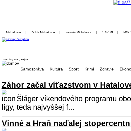
Michalovce
|
Dukla Michalovce
|
Iuventa Michalovce
|
1 BK MI
|
MFK 
, meniny má
, zajtra
Samospráva
Kultúra
Šport
Krimi
Zdravie
Ekono
Záhor začal víťazstvom v Hatalov
Šláger víkendového programu obo
ligy, teda najvyššej f...
Vinné a Hraň naďalej stopercentn