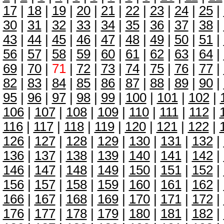
17
|
18
|
19
|
20
|
21
|
22
|
23
|
24
|
25
|
30
|
31
|
32
|
33
|
34
|
35
|
36
|
37
|
38
|
43
|
44
|
45
|
46
|
47
|
48
|
49
|
50
|
51
|
56
|
57
|
58
|
59
|
60
|
61
|
62
|
63
|
64
|
69
|
70
|
71
|
72
|
73
|
74
|
75
|
76
|
77
|
82
|
83
|
84
|
85
|
86
|
87
|
88
|
89
|
90
|
95
|
96
|
97
|
98
|
99
|
100
|
101
|
102
|
106
|
107
|
108
|
109
|
110
|
111
|
112
|
116
|
117
|
118
|
119
|
120
|
121
|
122
|
126
|
127
|
128
|
129
|
130
|
131
|
132
|
136
|
137
|
138
|
139
|
140
|
141
|
142
|
146
|
147
|
148
|
149
|
150
|
151
|
152
|
156
|
157
|
158
|
159
|
160
|
161
|
162
|
166
|
167
|
168
|
169
|
170
|
171
|
172
|
176
|
177
|
178
|
179
|
180
|
181
|
182
|