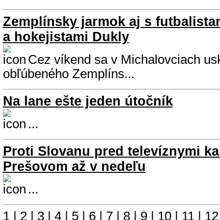
Zemplínsky jarmok aj s futbalist
a hokejistami Dukly
Cez víkend sa v Michalovciach usk
obľúbeného Zemplíns...
Na lane ešte jeden útočník
...
Proti Slovanu pred televíznymi k
Prešovom až v nedeľu
...
1
|
2
|
3
|
4
|
5
|
6
|
7
|
8
|
9
|
10
|
11
|
12