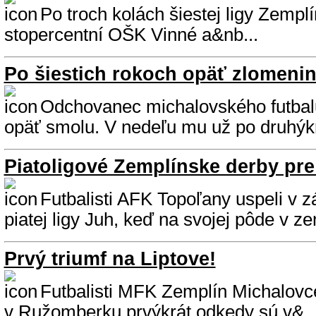
Po troch kolách šiestej ligy Zempl
stopercentní OŠK Vinné a&nb...
Po šiestich rokoch opäť zlomeni
Odchovanec michalovského futbal
opäť smolu. V nedeľu mu už po druhýkr
Piatoligové Zemplínske derby pr
Futbalisti AFK Topoľany uspeli v z
piatej ligy Juh, keď na svojej pôde v ze
Prvý triumf na Liptove!
Futbalisti MFK Zemplín Michalovce
v Ružomberku prvýkrát odkedy sú v&..