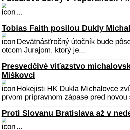
...
Tobias Faith posilou Dukly Micha
Devätnásťročný útočník bude pôso
otcom Jurajom, ktorý je...
Presvedčivé víťazstvo michalovsk
Miškovci
Hokejisti HK Dukla Michalovce zví
prvom prípravnom zápase pred novou 
Proti Slovanu Bratislava až v ned
...