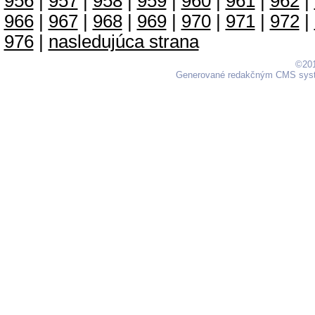
956
|
957
|
958
|
959
|
960
|
961
|
962
|
966
|
967
|
968
|
969
|
970
|
971
|
972
|
976
|
nasledujúca strana
©201
Generované redakčným CMS sy