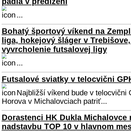
padla v predĺžení
...
Bohatý športový víkend na Zemplí
liga, hokejový šláger v Trebišove
vyvrcholenie futsalovej ligy
...
Futsalové sviatky v telocvični GP
Najbližší víkend bude v telocvičn
Horova v Michalovciach patriť...
Dorastenci HK Dukla Michalovce 
nadstavbu TOP 10 v hlavnom mes