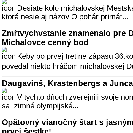
Desiate kolo michalovskej Mestskej
ktorá nesie aj názov O pohár primát...
Zmŕtvychvstanie znamenalo pre 
Michalovce cenný bod
Keby po prvej tretine zápasu 36.kol
povedal niekto hráčom michalovskej Du
Daugavinš, Krastenbergs a Junc
V týchto dňoch zverejnili svoje no
sa zimné olympijské...
Opätovný vianočný štart s jasným
prvej šestke!