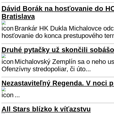
Dávid Borák na hosťovanie do H
Bratislava
Brankár HK Dukla Michalovce od
hosťovanie do konca prestupového term
Druhé pytačky už skončili sobáš
Michalovský Zemplín sa o neho usil
Ofenzívny stredopoliar, či úto...
Nezastaviteľný Regenda. V noci pr
...
All Stars blízko k víťazstvu