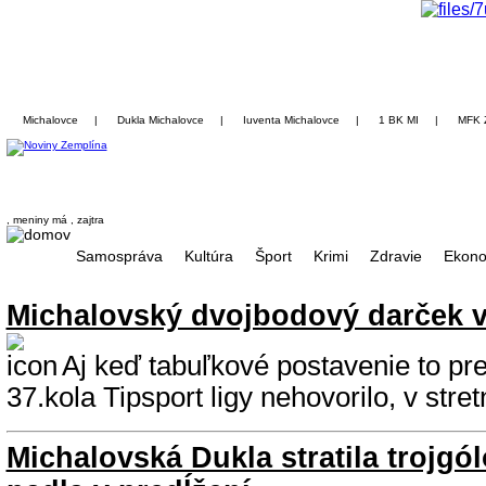
Michalovce
|
Dukla Michalovce
|
Iuventa Michalovce
|
1 BK MI
|
MFK 
, meniny má
, zajtra
Samospráva
Kultúra
Šport
Krimi
Zdravie
Ekono
Michalovský dvojbodový darček v
Aj keď tabuľkové postavenie to p
37.kola Tipsport ligy nehovorilo, v stret
Michalovská Dukla stratila trojgó