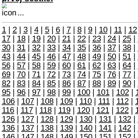
...
1
|
2
|
3
|
4
|
5
|
6
|
7
|
8
|
9
|
10
|
11
|
12
17
|
18
|
19
|
20
|
21
|
22
|
23
|
24
|
25
|
30
|
31
|
32
|
33
|
34
|
35
|
36
|
37
|
38
|
43
|
44
|
45
|
46
|
47
|
48
|
49
|
50
|
51
|
56
|
57
|
58
|
59
|
60
|
61
|
62
|
63
|
64
|
69
|
70
|
71
|
72
|
73
|
74
|
75
|
76
|
77
|
82
|
83
|
84
|
85
|
86
|
87
|
88
|
89
|
90
|
95
|
96
|
97
|
98
|
99
|
100
|
101
|
102
|
106
|
107
|
108
|
109
|
110
|
111
|
112
|
116
|
117
|
118
|
119
|
120
|
121
|
122
|
126
|
127
|
128
|
129
|
130
|
131
|
132
|
136
|
137
|
138
|
139
|
140
|
141
|
142
|
146
|
147
|
148
|
149
|
150
|
151
|
152
|