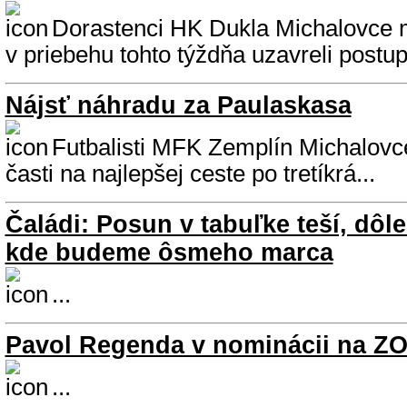
Dorastenci HK Dukla Michalovce 
v priebehu tohto týždňa uzavreli postup
Nájsť náhradu za Paulaskasa
Futbalisti MFK Zemplín Michalovc
časti na najlepšej ceste po tretíkrá...
Čaládi: Posun v tabuľke teší, dôle
kde budeme ôsmeho marca
...
Pavol Regenda v nominácii na ZO
...