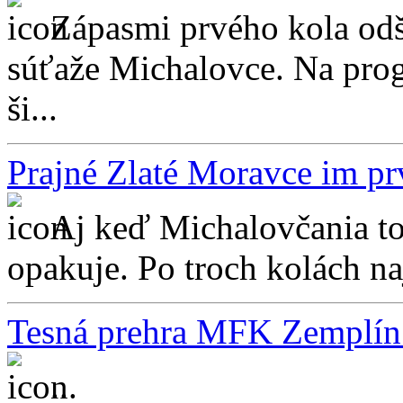
Zápasmi prvého kola odšt
súťaže Michalovce. Na prog
ši...
Prajné Zlaté Moravce im pr
Aj keď Michalovčania tom
opakuje. Po troch kolách naj
Tesná prehra MFK Zemplín
...