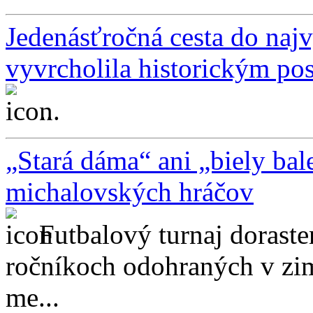
Jedenásťročná cesta do najv
vyvrcholila historickým p
...
„Stará dáma“ ani „biely bale
michalovských hráčov
Futbalový turnaj doras
ročníkoch odohraných v zim
me...