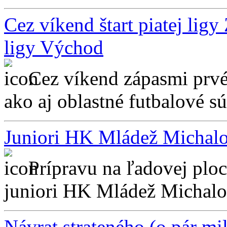
Cez víkend štart piatej ligy
ligy Východ
Cez víkend zápasmi prvéh
ako aj oblastné futbalové súť
Juniori HK Mládež Michalo
Prípravu na ľadovej ploc
juniori HK Mládež Michalov
Návrat strateného (o pár m