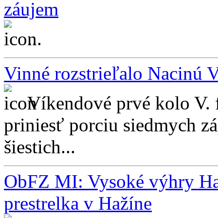
záujem
...
Vinné rozstrieľalo Nacinú 
Víkendové prvé kolo V. 
priniesť porciu siedmych zá
šiestich...
ObFZ MI: Vysoké výhry Hat
prestrelka v Hažíne