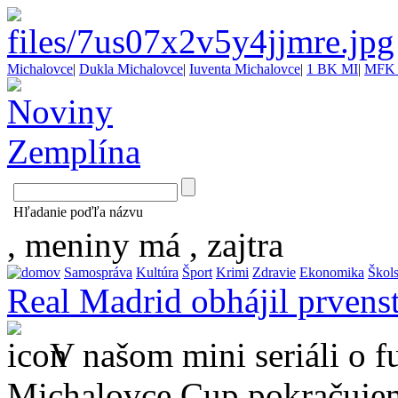
Michalovce
|
Dukla Michalovce
|
Iuventa Michalovce
|
1 BK MI
|
MFK 
Hľadanie poďľa názvu
, meniny má
, zajtra
Samospráva
Kultúra
Šport
Krimi
Zdravie
Ekonomika
Škol
Real Madrid obhájil prvenst
V našom mini seriáli o f
Michalovce Cup pokračujem