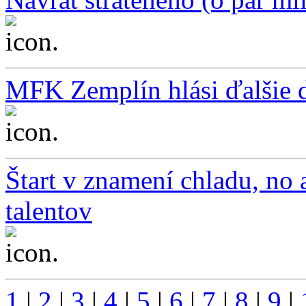
...
MFK Zemplín hlási ďalšie d
...
Štart v znamení chladu, no 
talentov
...
1
|
2
|
3
|
4
|
5
|
6
|
7
|
8
|
9
|