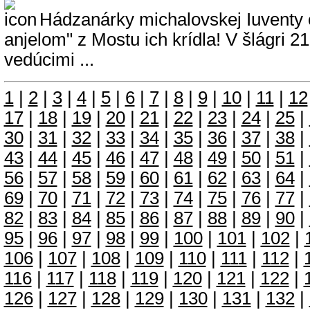
Hádzanárky michalovskej Iuventy o
anjelom" z Mostu ich krídla! V šlágri 2
vedúcimi ...
1
|
2
|
3
|
4
|
5
|
6
|
7
|
8
|
9
|
10
|
11
|
12
17
|
18
|
19
|
20
|
21
|
22
|
23
|
24
|
25
|
30
|
31
|
32
|
33
|
34
|
35
|
36
|
37
|
38
|
43
|
44
|
45
|
46
|
47
|
48
|
49
|
50
|
51
|
56
|
57
|
58
|
59
|
60
|
61
|
62
|
63
|
64
|
69
|
70
|
71
|
72
|
73
|
74
|
75
|
76
|
77
|
82
|
83
|
84
|
85
|
86
|
87
|
88
|
89
|
90
|
95
|
96
|
97
|
98
|
99
|
100
|
101
|
102
|
106
|
107
|
108
|
109
|
110
|
111
|
112
|
116
|
117
|
118
|
119
|
120
|
121
|
122
|
126
|
127
|
128
|
129
|
130
|
131
|
132
|