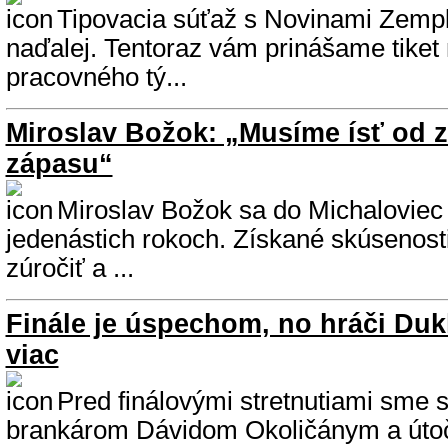
Tipovacia súťaž s Novinami Zempl
naďalej. Tentoraz vám prinášame tiket
pracovného tý...
Miroslav Božok: „Musíme ísť od 
zápasu“
Miroslav Božok sa do Michaloviec v
jedenástich rokoch. Získané skúsenost
zúročiť a ...
Finále je úspechom, no hráči Duk
viac
Pred finálovými stretnutiami sme s
brankárom Dávidom Okoličánym a út