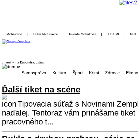
Michalovce
|
Dukla Michalovce
|
Iuventa Michalovce
|
1 BK MI
|
MFK 
, meniny má
Ľubomíra
, zajtra
Samospráva
Kultúra
Šport
Krimi
Zdravie
Ekono
Ďalší tiket na scéne
Tipovacia súťaž s Novinami Zempl
naďalej. Tentoraz vám prinášame tiket
pracovného t...