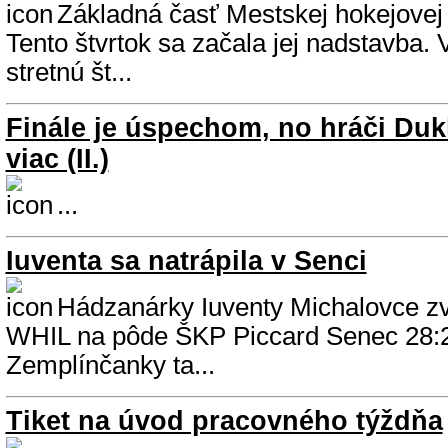
Základná časť Mestskej hokejovej l
Tento štvrtok sa začala jej nadstavba. 
stretnú št...
Finále je úspechom, no hráči Duk
viac (II.)
...
Iuventa sa natrápila v Senci
Hádzanárky Iuventy Michalovce zvíť
WHIL na pôde ŠKP Piccard Senec 28:2
Zemplínčanky ta...
Tiket na úvod pracovného týždňa