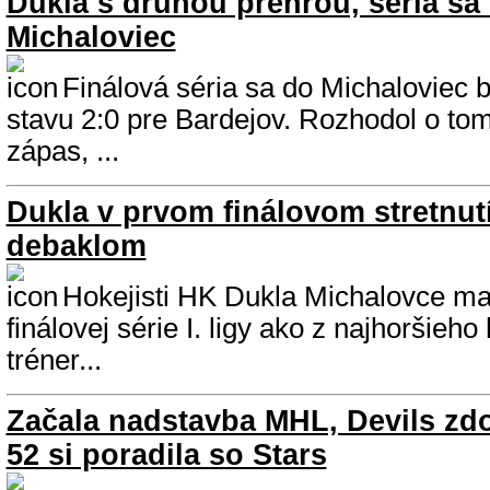
Dukla s druhou prehrou, séria sa
Michaloviec
Finálová séria sa do Michaloviec 
stavu 2:0 pre Bardejov. Rozhodol o tom
zápas, ...
Dukla v prvom finálovom stretnut
debaklom
Hokejisti HK Dukla Michalovce ma
finálovej série I. ligy ako z najhoršieho
tréner...
Začala nadstavba MHL, Devils zdo
52 si poradila so Stars