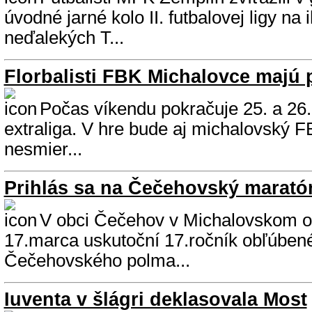
úvodné jarné kolo II. futbalovej ligy na 
neďalekých T...
Florbalisti FBK Michalovce majú
Počas víkendu pokračuje 25. a 26.
extraliga. V hre bude aj michalovský F
nesmier...
Prihlás sa na Čečehovský marató
V obci Čečehov v Michalovskom o
17.marca uskutoční 17.ročník obľúben
Čečehovského polma...
Iuventa v šlágri deklasovala Most