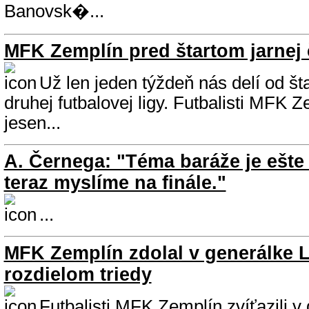
Banovsk�...
MFK Zemplín pred štartom jarnej 
Už len jeden týždeň nás delí od šta
druhej futbalovej ligy. Futbalisti MFK 
jesen...
A. Černega: "Téma baráže je ešte
teraz myslíme na finále."
...
MFK Zemplín zdolal v generálke 
rozdielom triedy
Futbalisti MFK Zemplín zvíťazili v