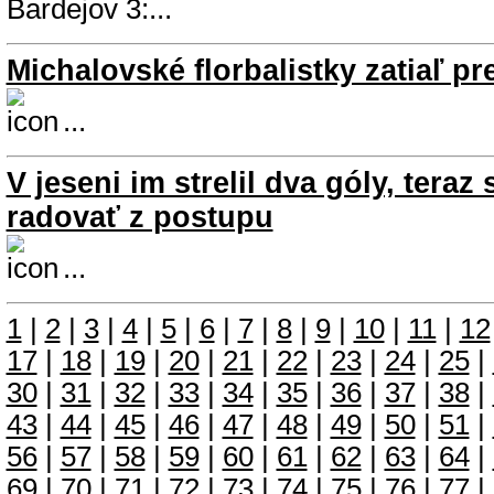
Bardejov 3:...
Michalovské florbalistky zatiaľ p
...
V jeseni im strelil dva góly, teraz
radovať z postupu
...
1
|
2
|
3
|
4
|
5
|
6
|
7
|
8
|
9
|
10
|
11
|
12
17
|
18
|
19
|
20
|
21
|
22
|
23
|
24
|
25
|
30
|
31
|
32
|
33
|
34
|
35
|
36
|
37
|
38
|
43
|
44
|
45
|
46
|
47
|
48
|
49
|
50
|
51
|
56
|
57
|
58
|
59
|
60
|
61
|
62
|
63
|
64
|
69
|
70
|
71
|
72
|
73
|
74
|
75
|
76
|
77
|