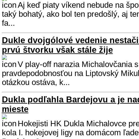
Aj keď piaty víkend nebude na špo
taký bohatý, ako bol ten predošlý, aj t
fa...
Dukle dvojgólové vedenie nestači
prvú štvorku však stále žije
V play-off narazia Michalovčania 
pravdepodobnosťou na Liptovský Mikul
otázkou ostáva, k...
Dukla podľahla Bardejovu a je na
mieste
Hokejisti HK Dukla Michalovce pre
kola I. hokejovej ligy na domácom ľad