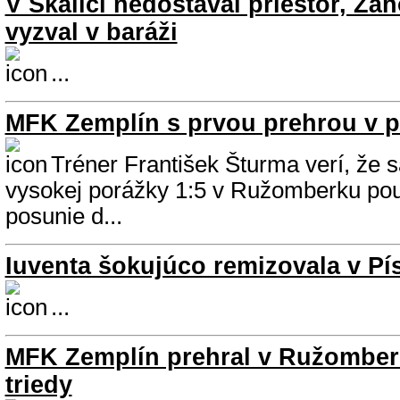
V Skalici nedostával priestor, Zá
vyzval v baráži
...
MFK Zemplín s prvou prehrou v p
Tréner František Šturma verí, že s
vysokej porážky 1:5 v Ružomberku pou
posunie d...
Iuventa šokujúco remizovala v Pí
...
MFK Zemplín prehral v Ružomber
triedy