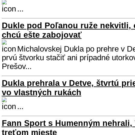
...
Dukle pod Poľanou ruže nekvitli, 
chcú ešte zabojovať
Michalovskej Dukla po prehre v D
prvú štvorku stačiť ani prípadné utorko
Prešov...
Dukla prehrala v Detve, štvrtú pr
vo vlastných rukách
...
Fann Sport s Humenným nehrali, 
treťom mieste