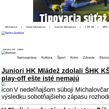
Michalovce
|
Dukla Michalovce
|
Iuventa Michalovce
|
1 BK MI
|
MFK 
, meniny má
, zajtra
Samospráva
Kultúra
Šport
Krimi
Zdravie
Ekono
Juniori HK Mládež zdolali ŠHK KŠ
play-off ešte isté nemajú
V nedeľňajšom súboji Michalovčania
výsledku sobotňajšieho zápasu rozhodne