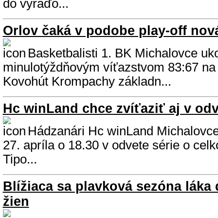
do vyraďo...
Orlov čaká v podobe play-off no
Basketbalisti 1. BK Michalovce uko
minulotýždňovým víťazstvom 83:67 na
Kovohút Krompachy základn...
Hc winLand chce zvíťaziť aj v od
Hádzanári Hc winLand Michalovce p
27. apríla o 18.30 v odvete série o cel
Tipo...
Blížiaca sa plavková sezóna láka 
žien