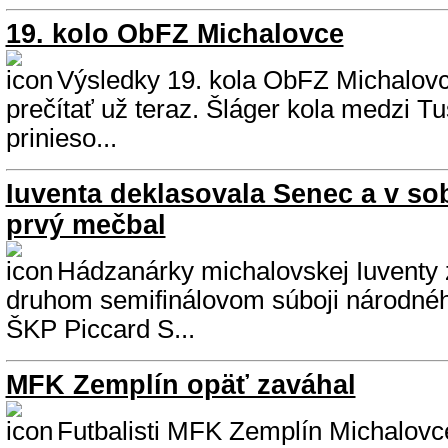
19. kolo ObFZ Michalovce
Výsledky 19. kola ObFZ Michalovc
prečítať už teraz. Šláger kola medzi T
prinieso...
Iuventa deklasovala Senec a v s
prvý mečbal
Hádzanárky michalovskej Iuventy zv
druhom semifinálovom súboji národnéh
ŠKP Piccard S...
MFK Zemplín opäť zaváhal
Futbalisti MFK Zemplín Michalovce