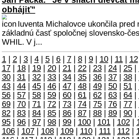
Ján Packa: "Je v silách dievčat ma
obhájiť"
Iuventa Michalovce ukončila pred
základnú časť spoločnej slovensko-česk
WHIL. V j...
1
|
2
|
3
|
4
|
5
|
6
|
7
|
8
|
9
|
10
|
11
|
12
17
|
18
|
19
|
20
|
21
|
22
|
23
|
24
|
25
|
30
|
31
|
32
|
33
|
34
|
35
|
36
|
37
|
38
|
43
|
44
|
45
|
46
|
47
|
48
|
49
|
50
|
51
|
56
|
57
|
58
|
59
|
60
|
61
|
62
|
63
|
64
|
69
|
70
|
71
|
72
|
73
|
74
|
75
|
76
|
77
|
82
|
83
|
84
|
85
|
86
|
87
|
88
|
89
|
90
|
95
|
96
|
97
|
98
|
99
|
100
|
101
|
102
|
106
|
107
|
108
|
109
|
110
|
111
|
112
|