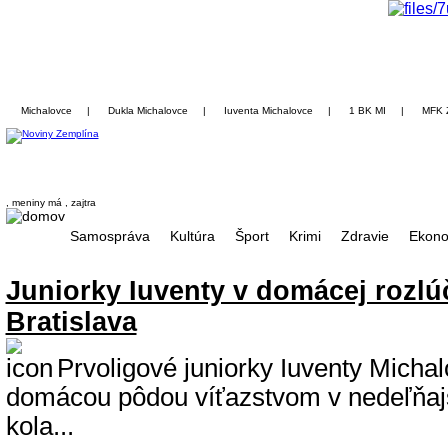
Michalovce
|
Dukla Michalovce
|
Iuventa Michalovce
|
1 BK MI
|
MFK 
, meniny má
, zajtra
Samospráva
Kultúra
Šport
Krimi
Zdravie
Ekono
Juniorky Iuventy v domácej rozlúč
Bratislava
Prvoligové juniorky Iuventy Michalo
domácou pôdou víťazstvom v nedeľňajš
kola...