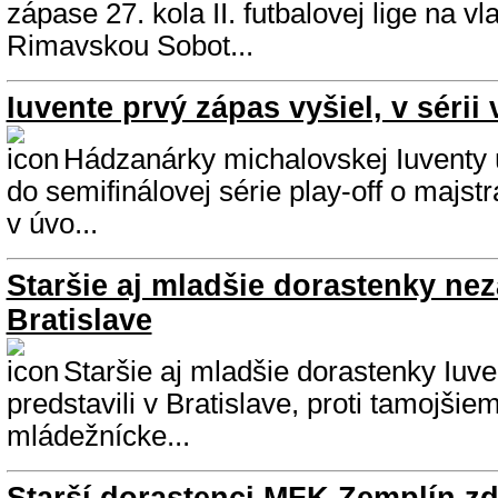
zápase 27. kola II. futbalovej lige na v
Rimavskou Sobot...
Iuvente prvý zápas vyšiel, v sérii 
Hádzanárky michalovskej Iuventy 
do semifinálovej série play-off o majst
v úvo...
Staršie aj mladšie dorastenky nez
Bratislave
Staršie aj mladšie dorastenky Iuve
predstavili v Bratislave, proti tamojši
mládežnícke...