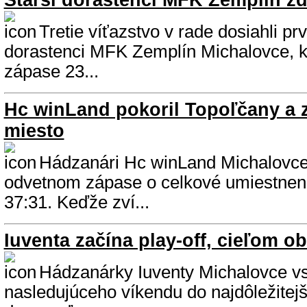
Starší dorastenci MFK Zemplín zdo
Tretie víťazstvo v rade dosiahli prv
dorastenci MFK Zemplín Michalovce, k
zápase 23...
Hc winLand pokoril Topoľčany a z
miesto
Hádzanári Hc winLand Michalovce 
odvetnom zápase o celkové umiestnen
37:31. Keďže zví...
Iuventa začína play-off, cieľom ob
Hádzanárky Iuventy Michalovce vs
nasledujúceho víkendu do najdôležitejš