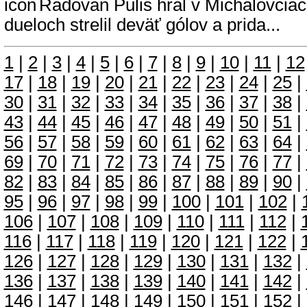
Radovan Puliš hral v Michalovciach
dueloch strelil deväť gólov a prida...
1
|
2
|
3
|
4
|
5
|
6
|
7
|
8
|
9
|
10
|
11
|
12
17
|
18
|
19
|
20
|
21
|
22
|
23
|
24
|
25
|
30
|
31
|
32
|
33
|
34
|
35
|
36
|
37
|
38
|
43
|
44
|
45
|
46
|
47
|
48
|
49
|
50
|
51
|
56
|
57
|
58
|
59
|
60
|
61
|
62
|
63
|
64
|
69
|
70
|
71
|
72
|
73
|
74
|
75
|
76
|
77
|
82
|
83
|
84
|
85
|
86
|
87
|
88
|
89
|
90
|
95
|
96
|
97
|
98
|
99
|
100
|
101
|
102
|
106
|
107
|
108
|
109
|
110
|
111
|
112
|
116
|
117
|
118
|
119
|
120
|
121
|
122
|
126
|
127
|
128
|
129
|
130
|
131
|
132
|
136
|
137
|
138
|
139
|
140
|
141
|
142
|
146
|
147
|
148
|
149
|
150
|
151
|
152
|