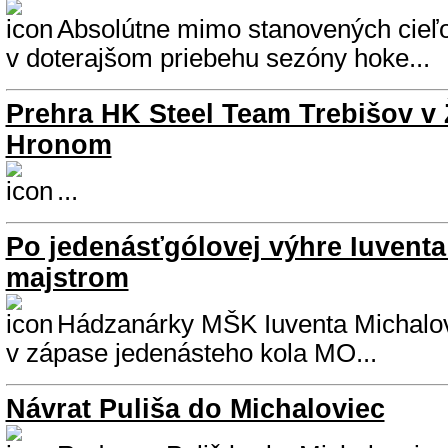
Absolútne mimo stanovených cieľ
v doterajšom priebehu sezóny hoke...
Prehra HK Steel Team Trebišov v 
Hronom
...
Po jedenásťgólovej výhre Iuvent
majstrom
Hádzanárky MŠK Iuventa Michalovc
v zápase jedenásteho kola MO...
Návrat Puliša do Michaloviec