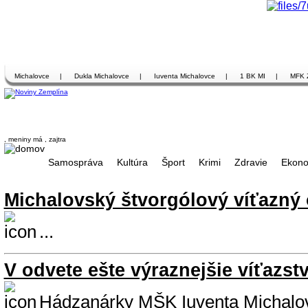
Michalovce
|
Dukla Michalovce
|
Iuventa Michalovce
|
1 BK MI
|
MFK 
, meniny má
, zajtra
Samospráva
Kultúra
Šport
Krimi
Zdravie
Ekono
Michalovský štvorgólový víťazný 
...
V odvete ešte výraznejšie víťazs
Hádzanárky MŠK Iuventa Michalovc