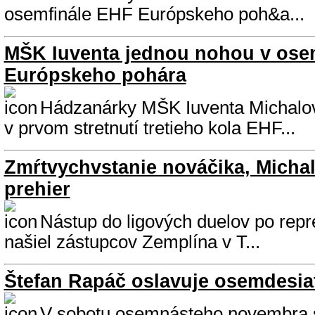
osemfinále EHF Európskeho poh&a...
MŠK Iuventa jednou nohou v ose
Európskeho pohára
Hádzanárky MŠK Iuventa Michalovc
v prvom stretnutí tretieho kola EHF...
Zmŕtvychvstanie nováčika, Michal
prehier
Nástup do ligových duelov po rep
našiel zástupcov Zemplína v T...
Štefan Rapáč oslavuje osemdesia
V sobotu osemnásteho novembra 