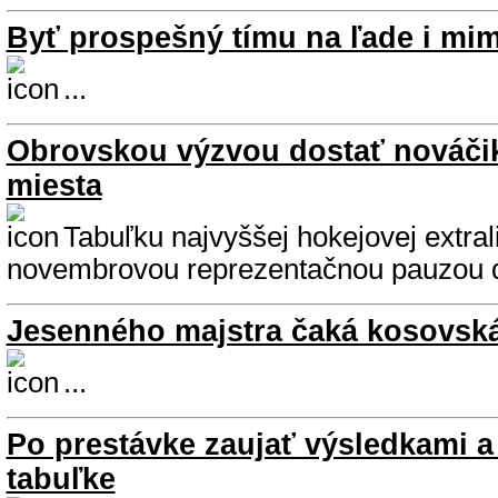
Byť prospešný tímu na ľade i mi
...
Obrovskou výzvou dostať nováči
miesta
Tabuľku najvyššej hokejovej extral
novembrovou reprezentačnou pauzou d
Jesenného majstra čaká kosovsk
...
Po prestávke zaujať výsledkami 
tabuľke