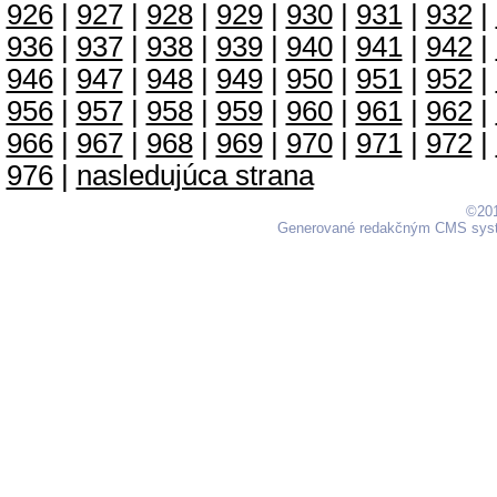
926
|
927
|
928
|
929
|
930
|
931
|
932
|
936
|
937
|
938
|
939
|
940
|
941
|
942
|
946
|
947
|
948
|
949
|
950
|
951
|
952
|
956
|
957
|
958
|
959
|
960
|
961
|
962
|
966
|
967
|
968
|
969
|
970
|
971
|
972
|
976
|
nasledujúca strana
©201
Generované redakčným CMS sy