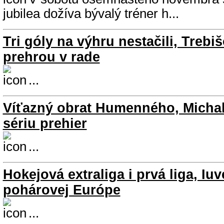
jubilea dožíva bývalý tréner h...
Tri góly na výhru nestačili, Treb
prehrou v rade
...
Víťazný obrat Humenného, Michalo
sériu prehier
...
Hokejová extraliga i prvá liga, Iuv
pohárovej Európe
...