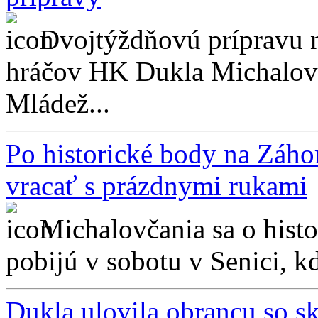
Dvojtýždňovú prípravu n
hráčov HK Dukla Michalovce
Mládež...
Po historické body na Záhor
vracať s prázdnymi rukami
Michalovčania sa o hist
pobijú v sobotu v Senici, kd
Dukla ulovila obrancu so 