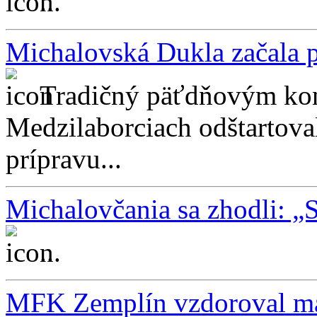
...
Michalovská Dukla začala 
Tradičný päťdňovým ko
Medzilaborciach odštartoval
prípravu...
Michalovčania sa zhodli: „
...
MFK Zemplín vzdoroval ma