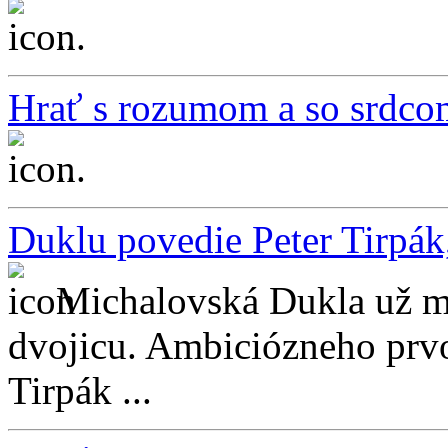
...
Hrať s rozumom a so srdco
...
Duklu povedie Peter Tirpák
Michalovská Dukla už má
dvojicu. Ambiciózneho prvo
Tirpák ...