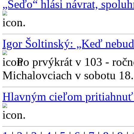
„Seďo“ hlási návrat, spoluh
...
Igor Šoltinský: „Keď nebu
Po prvýkrát v 103 - ročne
Michalovciach v sobotu 18. 
Hlavným cieľom pritiahnuť
...