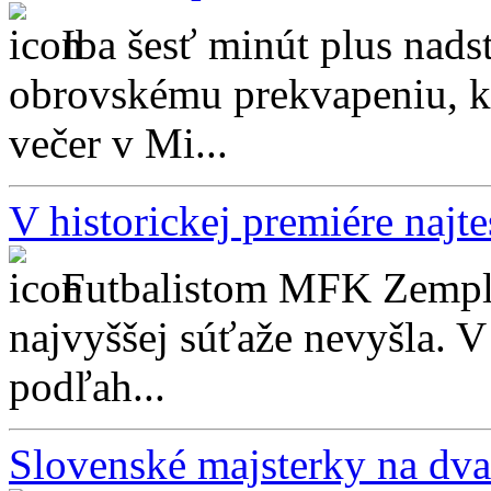
Iba šesť minút plus nads
obrovskému prekvapeniu, kt
večer v Mi...
V historickej premiére naj
Futbalistom MFK Zemplí
najvyššej súťaže nevyšla. V
podľah...
Slovenské majsterky na dva