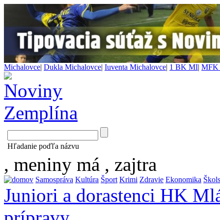
Michalovce
|
Dukla Michalovce
|
Iuventa Michalovce
|
1 BK MI
|
MFK 
Hľadanie poďľa názvu
, meniny má
, zajtra
Samospráva
Kultúra
Šport
Krimi
Zdravie
Ekonomika
Škol
Juniori a dorastenci HK Mlá
prípravy