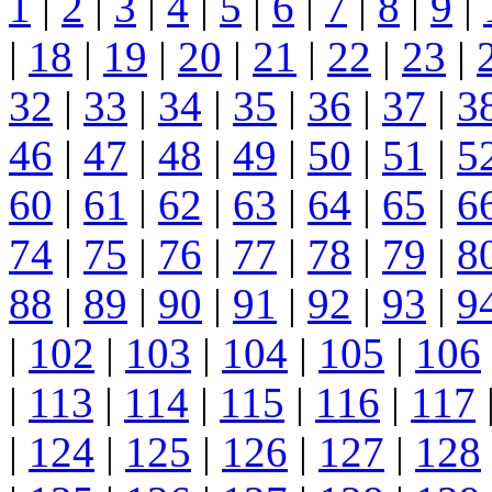
1
|
2
|
3
|
4
|
5
|
6
|
7
|
8
|
9
|
|
18
|
19
|
20
|
21
|
22
|
23
|
32
|
33
|
34
|
35
|
36
|
37
|
3
46
|
47
|
48
|
49
|
50
|
51
|
5
60
|
61
|
62
|
63
|
64
|
65
|
6
74
|
75
|
76
|
77
|
78
|
79
|
8
88
|
89
|
90
|
91
|
92
|
93
|
9
|
102
|
103
|
104
|
105
|
106
|
113
|
114
|
115
|
116
|
117
|
124
|
125
|
126
|
127
|
128