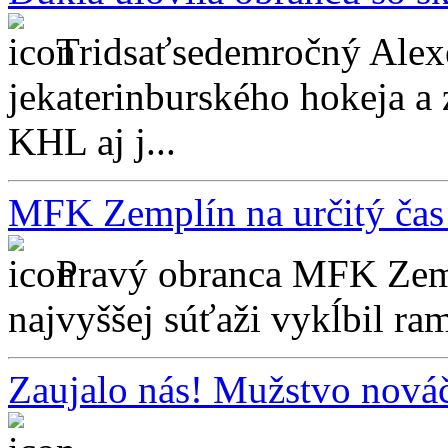
Tridsaťsedemročný Alex
jekaterinburského hokeja a
KHL aj j...
MFK Zemplín na určitý čas
Pravý obranca MFK Zempl
najvyššej súťaži vykĺbil ram
Zaujalo nás! Mužstvo nováč