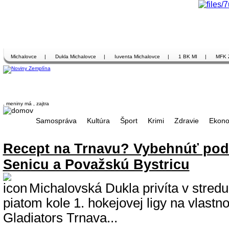
Michalovce
|
Dukla Michalovce
|
Iuventa Michalovce
|
1 BK MI
|
MFK 
, meniny má
, zajtra
Samospráva
Kultúra
Šport
Krimi
Zdravie
Ekono
Recept na Trnavu? Vybehnúť pod
Senicu a Považskú Bystricu
Michalovská Dukla privíta v stredu
piatom kole 1. hokejovej ligy na vlast
Gladiators Trnava...