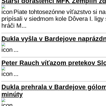
Starší dorastenci MFK Zemplín zd
Piate tohtosezónne víťazstvo si na
pripísali v siedmom kole Dôvera I. ligy
hráči M...
Dukla vyšla v Bardejove naprázd
...
Peter Rauch víťazom pretekov Slo
...
Dukla prehrala v Bardejove gólom
minúty
...