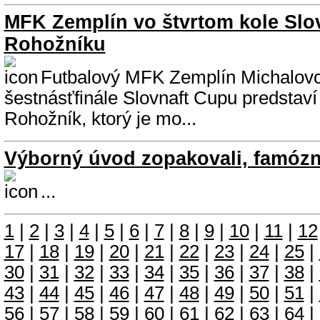
MFK Zemplín vo štvrtom kole Slo
Rohožníku
Futbalový MFK Zemplín Michalovc
šestnásťfinále Slovnaft Cupu predstav
Rohožník, ktorý je mo...
Výborný úvod zopakovali, famózn
...
1
|
2
|
3
|
4
|
5
|
6
|
7
|
8
|
9
|
10
|
11
|
12
17
|
18
|
19
|
20
|
21
|
22
|
23
|
24
|
25
|
30
|
31
|
32
|
33
|
34
|
35
|
36
|
37
|
38
|
43
|
44
|
45
|
46
|
47
|
48
|
49
|
50
|
51
|
56
|
57
|
58
|
59
|
60
|
61
|
62
|
63
|
64
|