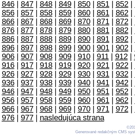
846
|
847
|
848
|
849
|
850
|
851
|
852
|
856
|
857
|
858
|
859
|
860
|
861
|
862
|
866
|
867
|
868
|
869
|
870
|
871
|
872
|
876
|
877
|
878
|
879
|
880
|
881
|
882
|
886
|
887
|
888
|
889
|
890
|
891
|
892
|
896
|
897
|
898
|
899
|
900
|
901
|
902
|
906
|
907
|
908
|
909
|
910
|
911
|
912
|
916
|
917
|
918
|
919
|
920
|
921
|
922
|
926
|
927
|
928
|
929
|
930
|
931
|
932
|
936
|
937
|
938
|
939
|
940
|
941
|
942
|
946
|
947
|
948
|
949
|
950
|
951
|
952
|
956
|
957
|
958
|
959
|
960
|
961
|
962
|
966
|
967
|
968
|
969
|
970
|
971
|
972
|
976
|
977
|
nasledujúca strana
©201
Generované redakčným CMS sy