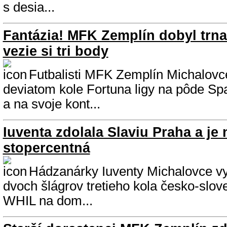
s desia...
Fantázia! MFK Zemplín dobyl trn
vezie si tri body
Futbalisti MFK Zemplín Michalovce 
deviatom kole Fortuna ligy na pôde Sp
a na svoje kont...
Iuventa zdolala Slaviu Praha a je 
stopercentná
Hádzanárky Iuventy Michalovce vy
dvoch šlágrov tretieho kola česko-slov
WHIL na dom...