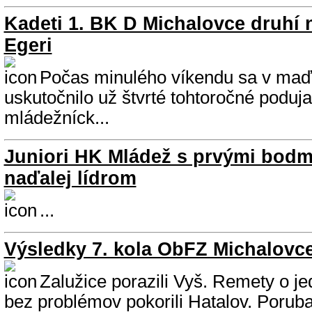
Kadeti 1. BK D Michalovce druhí n
Egeri
Počas minulého víkendu sa v maď
uskutočnilo už štvrté tohtoročné poduja
mládežníck...
Juniori HK Mládež s prvými bodmi
naďalej lídrom
...
Výsledky 7. kola ObFZ Michalovc
Zalužice porazili Vyš. Remety o je
bez problémov pokorili Hatalov. Poruba