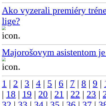
Ako vyzerali premiéry tré
lige?
...
Majorošovym asistentom j
...
1
|
2
|
3
|
4
|
5
|
6
|
7
|
8
|
9
|
|
18
|
19
|
20
|
21
|
22
|
23
|
32
|
33
|
34
|
35
|
36
|
37
|
3