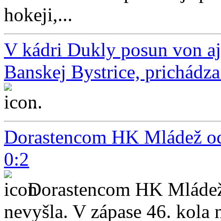
hokeji,...
V kádri Dukly posun von a
Banskej Bystrice, prichádz
...
Dorastencom HK Mládež odv
0:2
Dorastencom HK Mládež
nevyšla. V zápase 46. kola 