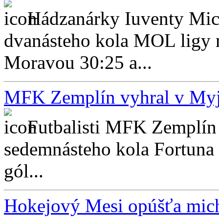
Hádzanárky Iuventy Mich
dvanásteho kola MOL ligy 
Moravou 30:25 a...
MFK Zemplín vyhral v Myj
Futbalisti MFK Zemplín 
sedemnásteho kola Fortuna
gól...
Hokejový Mesi opúšťa mic