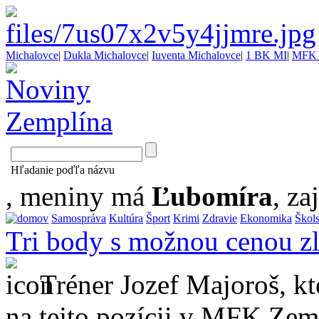
Michalovce
|
Dukla Michalovce
|
Iuventa Michalovce
|
1 BK MI
|
MFK 
Hľadanie poďľa názvu
, meniny má
Ľubomíra
, za
Samospráva
Kultúra
Šport
Krimi
Zdravie
Ekonomika
Škol
Tri body s možnou cenou zl
Tréner Jozef Majoroš, k
na tejto pozícii v MFK Ze