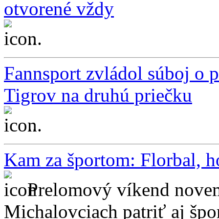
otvorené vždy
...
Fannsport zvládol súboj o p
Tigrov na druhú priečku
...
Kam za športom: Florbal, hok
Prelomový víkend novem
Michalovciach patriť aj špo