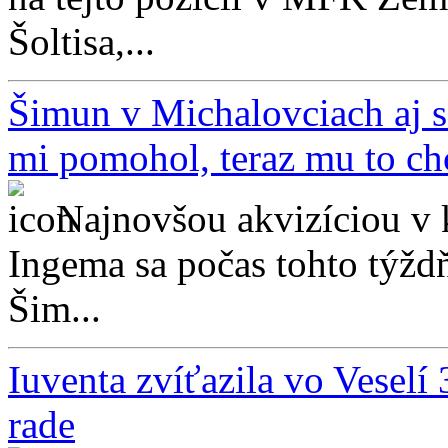
Šoltisa,...
Šimun v Michalovciach aj s
mi pomohol, teraz mu to ch
Najnovšou akvizíciou v 
Ingema sa počas tohto týždň
Šim...
Iuventa zvíťazila vo Veselí 
rade