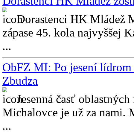
Dorastenci HK Mládež zostre
Dorastenci HK Mládež Mi
zápase 45. kola najvyššej K
...
ObFZ MI: Po jesení lídrom ô
Zbudza
Jesenná časť oblastných
Michalovce je už za nami. 
...