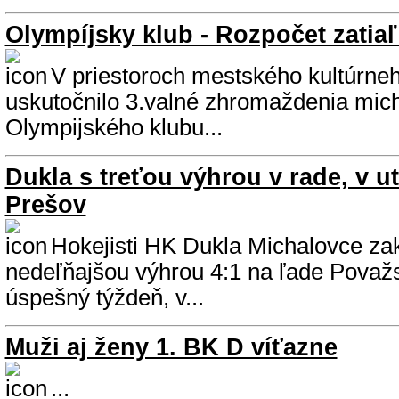
Olympíjsky klub - Rozpočet zatiaľ
V priestoroch mestského kultúrneh
uskutočnilo 3.valné zhromaždenia mic
Olympijského klubu...
Dukla s treťou výhrou v rade, v ut
Prešov
Hokejisti HK Dukla Michalovce zak
nedeľňajšou výhrou 4:1 na ľade Považs
úspešný týždeň, v...
Muži aj ženy 1. BK D víťazne
...