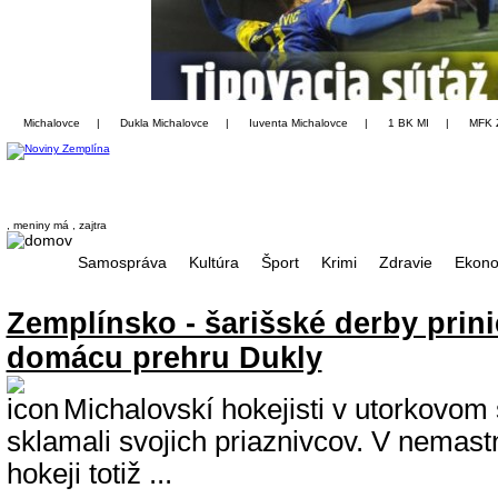
Michalovce
|
Dukla Michalovce
|
Iuventa Michalovce
|
1 BK MI
|
MFK 
, meniny má
, zajtra
Samospráva
Kultúra
Šport
Krimi
Zdravie
Ekono
Zemplínsko - šarišské derby prini
domácu prehru Dukly
Michalovskí hokejisti v utorkovom 
sklamali svojich priaznivcov. V nemas
hokeji totiž ...