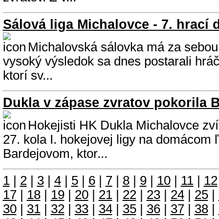
Sálová liga Michalovce - 7. hrací 
Michalovská sálovka má za sebou 
vysoký výsledok sa dnes postarali hráč
ktorí sv...
Dukla v zápase zvratov pokorila 
Hokejisti HK Dukla Michalovce zvíťa
27. kola I. hokejovej ligy na domácom 
Bardejovom, ktor...
1
|
2
|
3
|
4
|
5
|
6
|
7
|
8
|
9
|
10
|
11
|
12
17
|
18
|
19
|
20
|
21
|
22
|
23
|
24
|
25
|
30
|
31
|
32
|
33
|
34
|
35
|
36
|
37
|
38
|