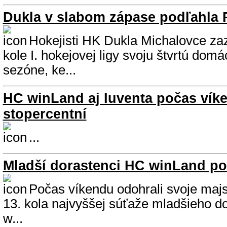
Dukla v slabom zápase podľahla 
Hokejisti HK Dukla Michalovce za
kole I. hokejovej ligy svoju štvrtú domá
sezóne, ke...
HC winLand aj Iuventa počas vík
stopercentní
...
Mladší dorastenci HC winLand po
Počas víkendu odohrali svoje majs
13. kola najvyššej súťaže mladšieho do
w...