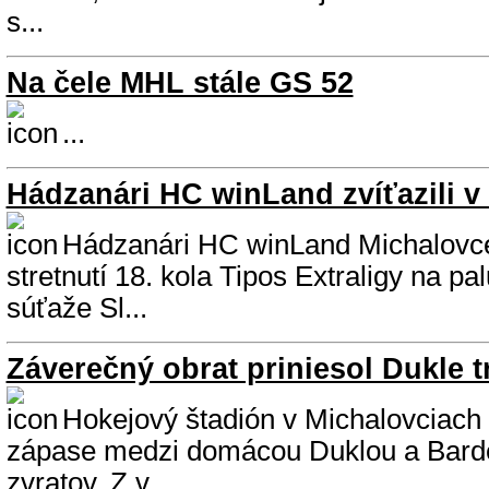
s...
Na čele MHL stále GS 52
...
Hádzanári HC winLand zvíťazili v
Hádzanári HC winLand Michalovce 
stretnutí 18. kola Tipos Extraligy na p
súťaže Sl...
Záverečný obrat priniesol Dukle t
Hokejový štadión v Michalovciach z
zápase medzi domácou Duklou a Barde
zvratov. Z v...