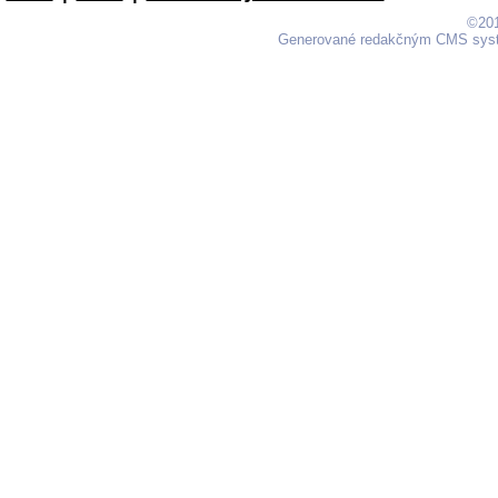
©201
Generované redakčným CMS sy