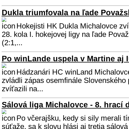
Dukla triumfovala na ľade Považs
Hokejisti HK Dukla Michalovce zvíťa
28. kola I. hokejovej ligy na ľade Považ
(2:1,...
Po winLande uspela v Martine aj 
Hádzanári HC winLand Michalovce
zvládli zápas osemfinále Slovenského 
zvíťazili na...
Sálová liga Michalovce - 8. hrací 
Po včerajšku, kedy si sily merali tí
súťaže, sa k slovu hlási aj tretia sálov