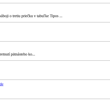
ji o tretiu priečku v tabuľke Tipos ...
etnutí pätnásteho ko...
ade