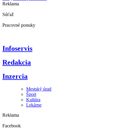
Reklama
Súťaž
Pracovné ponuky
Infoservis
Redakcia
Inzercia
Mestský úrad
Šport
Kultúra
Lekárne
Reklama
Facebook