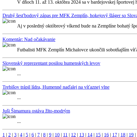
V dňoch 11. až 13. októbra 2024 sa v bardejovskej športovej ha
Druhý šesťbodový zápas pre MFK Zemplín, hokejový šláger so Slo
Aj v posledný októbrový víkend bude na Zemplíne bohatý špor
Komentár: Nad očakávanie
Futbalisti MFK Zemplín Michalovce ukončili sobotňajším víť
Slovenský reprezentant posilou humenských levov
...
Trebišov trápil lídra, Humenné naďalej na víťaznej vlne
...
Juši Šimamura ostáva žlto-modrým
...
1
|
2
|
3
|
4
|
5
|
6
|
7
|
8
|
9
|
10
|
11
|
12
|
13
|
14
|
15
|
16
|
17
|
18
|
19
|