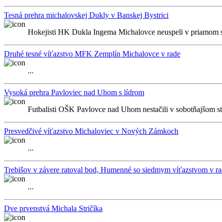
Tesná prehra michalovskej Dukly v Banskej Bystrici
Hokejisti HK Dukla Ingema Michalovce neuspeli v priamom súbo
Druhé tesné víťazstvo MFK Zemplín Michalovce v rade
...
Vysoká prehra Pavloviec nad Uhom s lídrom
Futbalisti OŠK Pavlovce nad Uhom nestačili v sobotňajšom str
Presvedčivé víťazstvo Michaloviec v Nových Zámkoch
...
Trebišov v závere ratoval bod, Humenné so siedmym víťazstvom v r
...
Dve prvenstvá Michala Stričíka