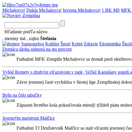
Michalovce
|
Dukla Michalovce
|
Iuventa Michalovce
|
1 BK MI
|
MFK 
Hľadanie poďľa názvu
, meniny má
, zajtra
Štefánia
Samospráva
Kultúra
Šport
Krimi
Zdravie
Ekonomika
Škol
Domáca úloha splnená na sto percent
Futbalisti MFK Zemplín Michalovce sa dostali pred októbrovo
Vyšné Remety s druhým víťazstvom v rade, Veľké Kapušany uspeli aj
Záver jesennej časti vychádza v šiestej lige Zemplínskej doko
Beša na čelo tabuľky
Zápasmi štvrtého kola pokračovala minulý týždeň piata stolnot
Jesenným majstrom Malčice
Futbalisti TJ Družstevník Malčice sa stali víťazmi jesennej časti