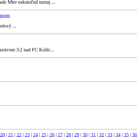
le Mier uskutočnil turnaj ...
vanom
tový ...
azstvom 3:2 nad FC Košic...
20
|
21
|
22
|
23
|
24
|
25
|
26
|
27
|
28
|
29
|
30
|
31
|
32
|
33
|
34
|
35
|
36