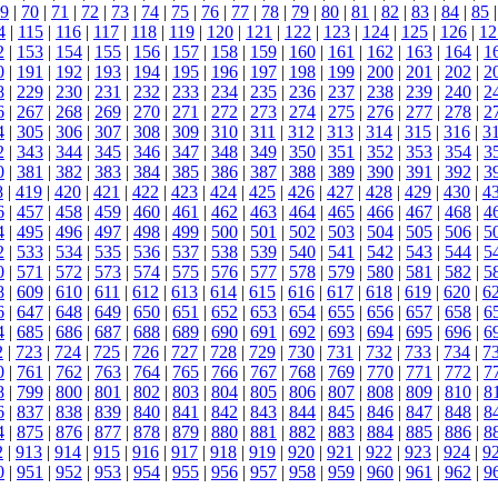
9
|
70
|
71
|
72
|
73
|
74
|
75
|
76
|
77
|
78
|
79
|
80
|
81
|
82
|
83
|
84
|
85
4
|
115
|
116
|
117
|
118
|
119
|
120
|
121
|
122
|
123
|
124
|
125
|
126
|
12
2
|
153
|
154
|
155
|
156
|
157
|
158
|
159
|
160
|
161
|
162
|
163
|
164
|
1
0
|
191
|
192
|
193
|
194
|
195
|
196
|
197
|
198
|
199
|
200
|
201
|
202
|
2
8
|
229
|
230
|
231
|
232
|
233
|
234
|
235
|
236
|
237
|
238
|
239
|
240
|
2
6
|
267
|
268
|
269
|
270
|
271
|
272
|
273
|
274
|
275
|
276
|
277
|
278
|
2
4
|
305
|
306
|
307
|
308
|
309
|
310
|
311
|
312
|
313
|
314
|
315
|
316
|
3
2
|
343
|
344
|
345
|
346
|
347
|
348
|
349
|
350
|
351
|
352
|
353
|
354
|
3
0
|
381
|
382
|
383
|
384
|
385
|
386
|
387
|
388
|
389
|
390
|
391
|
392
|
3
8
|
419
|
420
|
421
|
422
|
423
|
424
|
425
|
426
|
427
|
428
|
429
|
430
|
4
6
|
457
|
458
|
459
|
460
|
461
|
462
|
463
|
464
|
465
|
466
|
467
|
468
|
4
4
|
495
|
496
|
497
|
498
|
499
|
500
|
501
|
502
|
503
|
504
|
505
|
506
|
5
2
|
533
|
534
|
535
|
536
|
537
|
538
|
539
|
540
|
541
|
542
|
543
|
544
|
5
0
|
571
|
572
|
573
|
574
|
575
|
576
|
577
|
578
|
579
|
580
|
581
|
582
|
5
8
|
609
|
610
|
611
|
612
|
613
|
614
|
615
|
616
|
617
|
618
|
619
|
620
|
6
6
|
647
|
648
|
649
|
650
|
651
|
652
|
653
|
654
|
655
|
656
|
657
|
658
|
6
4
|
685
|
686
|
687
|
688
|
689
|
690
|
691
|
692
|
693
|
694
|
695
|
696
|
6
2
|
723
|
724
|
725
|
726
|
727
|
728
|
729
|
730
|
731
|
732
|
733
|
734
|
7
0
|
761
|
762
|
763
|
764
|
765
|
766
|
767
|
768
|
769
|
770
|
771
|
772
|
7
8
|
799
|
800
|
801
|
802
|
803
|
804
|
805
|
806
|
807
|
808
|
809
|
810
|
8
6
|
837
|
838
|
839
|
840
|
841
|
842
|
843
|
844
|
845
|
846
|
847
|
848
|
8
4
|
875
|
876
|
877
|
878
|
879
|
880
|
881
|
882
|
883
|
884
|
885
|
886
|
8
2
|
913
|
914
|
915
|
916
|
917
|
918
|
919
|
920
|
921
|
922
|
923
|
924
|
9
0
|
951
|
952
|
953
|
954
|
955
|
956
|
957
|
958
|
959
|
960
|
961
|
962
|
9