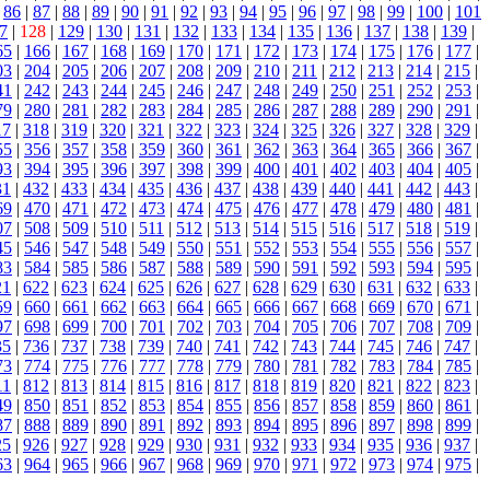
|
86
|
87
|
88
|
89
|
90
|
91
|
92
|
93
|
94
|
95
|
96
|
97
|
98
|
99
|
100
|
101
7
|
128
|
129
|
130
|
131
|
132
|
133
|
134
|
135
|
136
|
137
|
138
|
139
|
65
|
166
|
167
|
168
|
169
|
170
|
171
|
172
|
173
|
174
|
175
|
176
|
177
|
03
|
204
|
205
|
206
|
207
|
208
|
209
|
210
|
211
|
212
|
213
|
214
|
215
|
41
|
242
|
243
|
244
|
245
|
246
|
247
|
248
|
249
|
250
|
251
|
252
|
253
|
79
|
280
|
281
|
282
|
283
|
284
|
285
|
286
|
287
|
288
|
289
|
290
|
291
|
17
|
318
|
319
|
320
|
321
|
322
|
323
|
324
|
325
|
326
|
327
|
328
|
329
|
55
|
356
|
357
|
358
|
359
|
360
|
361
|
362
|
363
|
364
|
365
|
366
|
367
|
93
|
394
|
395
|
396
|
397
|
398
|
399
|
400
|
401
|
402
|
403
|
404
|
405
|
31
|
432
|
433
|
434
|
435
|
436
|
437
|
438
|
439
|
440
|
441
|
442
|
443
|
69
|
470
|
471
|
472
|
473
|
474
|
475
|
476
|
477
|
478
|
479
|
480
|
481
|
07
|
508
|
509
|
510
|
511
|
512
|
513
|
514
|
515
|
516
|
517
|
518
|
519
|
45
|
546
|
547
|
548
|
549
|
550
|
551
|
552
|
553
|
554
|
555
|
556
|
557
|
83
|
584
|
585
|
586
|
587
|
588
|
589
|
590
|
591
|
592
|
593
|
594
|
595
|
21
|
622
|
623
|
624
|
625
|
626
|
627
|
628
|
629
|
630
|
631
|
632
|
633
|
59
|
660
|
661
|
662
|
663
|
664
|
665
|
666
|
667
|
668
|
669
|
670
|
671
|
97
|
698
|
699
|
700
|
701
|
702
|
703
|
704
|
705
|
706
|
707
|
708
|
709
|
35
|
736
|
737
|
738
|
739
|
740
|
741
|
742
|
743
|
744
|
745
|
746
|
747
|
73
|
774
|
775
|
776
|
777
|
778
|
779
|
780
|
781
|
782
|
783
|
784
|
785
|
11
|
812
|
813
|
814
|
815
|
816
|
817
|
818
|
819
|
820
|
821
|
822
|
823
|
49
|
850
|
851
|
852
|
853
|
854
|
855
|
856
|
857
|
858
|
859
|
860
|
861
|
87
|
888
|
889
|
890
|
891
|
892
|
893
|
894
|
895
|
896
|
897
|
898
|
899
|
25
|
926
|
927
|
928
|
929
|
930
|
931
|
932
|
933
|
934
|
935
|
936
|
937
|
63
|
964
|
965
|
966
|
967
|
968
|
969
|
970
|
971
|
972
|
973
|
974
|
975
|