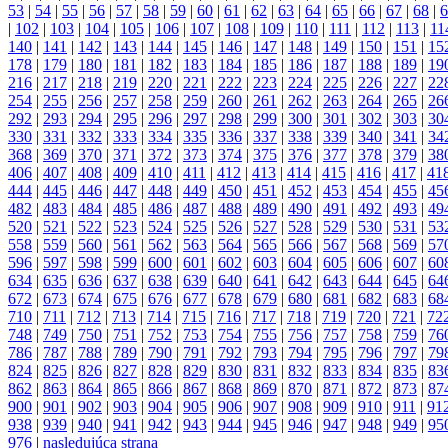
53
|
54
|
55
|
56
|
57
|
58
|
59
|
60
|
61
|
62
|
63
|
64
|
65
|
66
|
67
|
68
|
6
|
102
|
103
|
104
|
105
|
106
|
107
|
108
|
109
|
110
|
111
|
112
|
113
|
11
140
|
141
|
142
|
143
|
144
|
145
|
146
|
147
|
148
|
149
|
150
|
151
|
15
178
|
179
|
180
|
181
|
182
|
183
|
184
|
185
|
186
|
187
|
188
|
189
|
19
216
|
217
|
218
|
219
|
220
|
221
|
222
|
223
|
224
|
225
|
226
|
227
|
22
254
|
255
|
256
|
257
|
258
|
259
|
260
|
261
|
262
|
263
|
264
|
265
|
26
292
|
293
|
294
|
295
|
296
|
297
|
298
|
299
|
300
|
301
|
302
|
303
|
30
330
|
331
|
332
|
333
|
334
|
335
|
336
|
337
|
338
|
339
|
340
|
341
|
34
368
|
369
|
370
|
371
|
372
|
373
|
374
|
375
|
376
|
377
|
378
|
379
|
38
406
|
407
|
408
|
409
|
410
|
411
|
412
|
413
|
414
|
415
|
416
|
417
|
41
444
|
445
|
446
|
447
|
448
|
449
|
450
|
451
|
452
|
453
|
454
|
455
|
45
482
|
483
|
484
|
485
|
486
|
487
|
488
|
489
|
490
|
491
|
492
|
493
|
49
520
|
521
|
522
|
523
|
524
|
525
|
526
|
527
|
528
|
529
|
530
|
531
|
53
558
|
559
|
560
|
561
|
562
|
563
|
564
|
565
|
566
|
567
|
568
|
569
|
57
596
|
597
|
598
|
599
|
600
|
601
|
602
|
603
|
604
|
605
|
606
|
607
|
60
634
|
635
|
636
|
637
|
638
|
639
|
640
|
641
|
642
|
643
|
644
|
645
|
64
672
|
673
|
674
|
675
|
676
|
677
|
678
|
679
|
680
|
681
|
682
|
683
|
68
710
|
711
|
712
|
713
|
714
|
715
|
716
|
717
|
718
|
719
|
720
|
721
|
72
748
|
749
|
750
|
751
|
752
|
753
|
754
|
755
|
756
|
757
|
758
|
759
|
76
786
|
787
|
788
|
789
|
790
|
791
|
792
|
793
|
794
|
795
|
796
|
797
|
79
824
|
825
|
826
|
827
|
828
|
829
|
830
|
831
|
832
|
833
|
834
|
835
|
83
862
|
863
|
864
|
865
|
866
|
867
|
868
|
869
|
870
|
871
|
872
|
873
|
87
900
|
901
|
902
|
903
|
904
|
905
|
906
|
907
|
908
|
909
|
910
|
911
|
91
938
|
939
|
940
|
941
|
942
|
943
|
944
|
945
|
946
|
947
|
948
|
949
|
95
976
|
nasledujúca strana