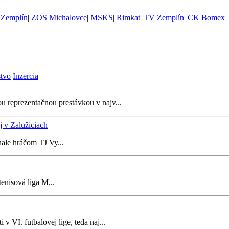
Zemplín
|
ZOS Michalovce
|
MSKS
|
Rimkat
|
TV Zemplín
|
CK Bomex
stvo
Inzercia
u reprezentačnou prestávkou v najv...
 v Zalužiciach
nale hráčom TJ Vy...
enisová liga M...
 v VI. futbalovej lige, teda naj...