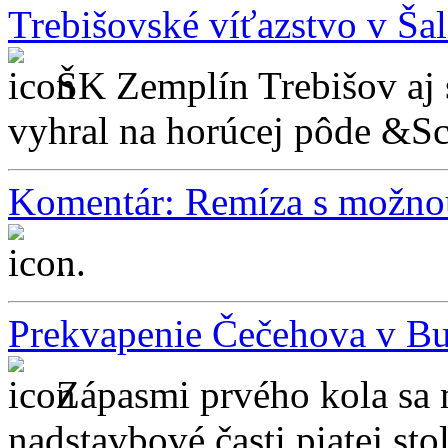
Trebišovské víťazstvo v Šal
ŠK Zemplín Trebišov aj
vyhral na horúcej pôde &Sc.
Komentár: Remíza s možnou
...
Prekvapenie Čečehova v B
Zápasmi prvého kola sa 
nadstavbové časti piatej stol