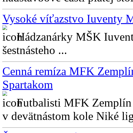
Vysoké víťazstvo Iuventy
Hádzanárky MŠK Iuventa
šestnásteho ...
Cenná remíza MFK Zemplín
Spartakom
Futbalisti MFK Zemplín
v devätnástom kole Niké li