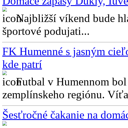
Domáce zápasy Dukly, Iuv
Najbližší víkend bude h
športové podujati...
FK Humenné s jasným cieľom
kde patrí
Futbal v Humennom bol 
zemplínskeho regiónu. Víťa
Šesťročné čakanie na domác