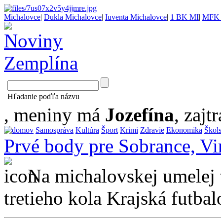
Michalovce
|
Dukla Michalovce
|
Iuventa Michalovce
|
1 BK MI
|
MFK 
Hľadanie poďľa názvu
, meniny má
Jozefína
, zajtr
Samospráva
Kultúra
Šport
Krimi
Zdravie
Ekonomika
Škol
Prvé body pre Sobrance, Vi
Na michalovskej umelej 
tretieho kola Krajská futbalo