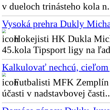
v dueloch trinásteho kola n.
Vysoká prehra Dukly Micha
Hokejisti HK Dukla Micha
45.kola Tipsport ligy na ľa
Kalkulovať nechcú, cieľom 
Futbalisti MFK Zemplín 
účasti v nadstavbovej časti..