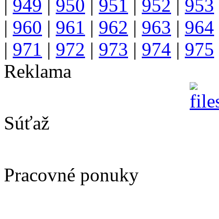
|
949
|
950
|
951
|
952
|
953
|
960
|
961
|
962
|
963
|
964
|
971
|
972
|
973
|
974
|
975
Reklama
Súťaž
Pracovné ponuky