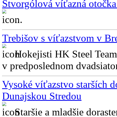
Štvorgólová víťazná otočk
...
Trebišov s víťazstvom v Br
Hokejisti HK Steel Team 
v predposlednom dvadsiatom 
Vysoké víťazstvo starších 
Dunajskou Stredou
Staršie a mladšie doras