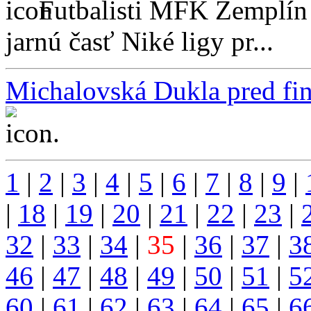
Futbalisti MFK Zemplín 
jarnú časť Niké ligy pr...
Michalovská Dukla pred finá
...
1
|
2
|
3
|
4
|
5
|
6
|
7
|
8
|
9
|
|
18
|
19
|
20
|
21
|
22
|
23
|
32
|
33
|
34
|
35
|
36
|
37
|
3
46
|
47
|
48
|
49
|
50
|
51
|
5
60
|
61
|
62
|
63
|
64
|
65
|
6