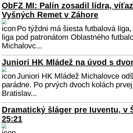
ObFZ MI: Palín zosadil lídra, víťa
Vyšných Remet v Záhore
Po týždni má šiesta futbalová liga,
liga pod patronátom Oblastného futbal
Michalovc...
Juniori HK Mládež na úvod s dv
Juniori HK Mládež Michalovce odš
parádne. Po prvých dvoch kolách prvej li
Bratislav...
Dramatický šláger pre Iuventu, v Š
25:21
...