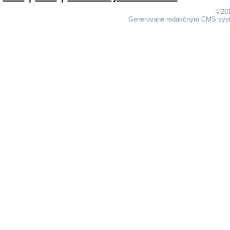
©201
Generované redakčným CMS sy