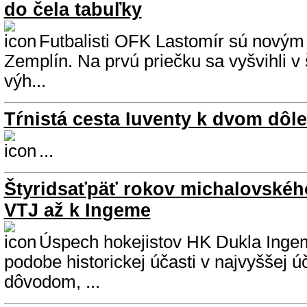
do čela tabuľky
Futbalisti OFK Lastomír sú novým l
Zemplín. Na prvú priečku sa vyšvihli v
výh...
Tŕnistá cesta Iuventy k dvom dô
...
Štyridsaťpäť rokov michalovskéh
VTJ až k Ingeme
Úspech hokejistov HK Dukla Inge
podobe historickej účasti v najvyššej ú
dôvodom, ...