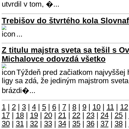
utvrdil v tom, �...
Trebišov do štvrtého kola Slovna
...
Z titulu majstra sveta sa tešil s 
Michalovce odovzdá všetko
Týždeň pred začiatkom najvyššej h
ligy sa zdá, že jediným majstrom sveta
brázdi�...
1
|
2
|
3
|
4
|
5
|
6
|
7
|
8
|
9
|
10
|
11
|
12
17
|
18
|
19
|
20
|
21
|
22
|
23
|
24
|
25
|
30
|
31
|
32
|
33
|
34
|
35
|
36
|
37
|
38
|