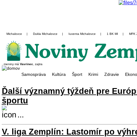
Michalovce
|
Dukla Michalovce
|
Iuventa Michalovce
|
1 BK MI
|
MFK 
, meniny má
Vavrinec
, zajtra
Samospráva
Kultúra
Šport
Krimi
Zdravie
Ekono
Ďalší významný týždeň pre Euró
športu
...
V. liga Zemplín: Lastomír po výhr