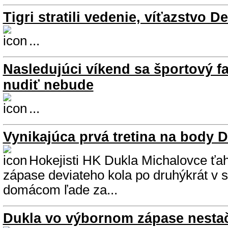
Tigri stratili vedenie, víťazstvo D
...
Nasledujúci víkend sa športový f
nudiť nebude
...
Vynikajúca prvá tretina na body D
Hokejisti HK Dukla Michalovce ťah
zápase deviateho kola po druhýkrát v 
domácom ľade za...
Dukla vo výbornom zápase nestač