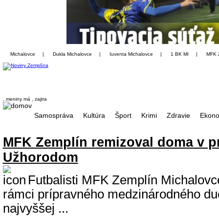
Michalovce
|
Dukla Michalovce
|
Iuventa Michalovce
|
1 BK MI
|
MFK 
, meniny má
, zajtra
Samospráva
Kultúra
Šport
Krimi
Zdravie
Ekono
MFK Zemplín remizoval doma v pr
Užhorodom
Futbalisti MFK Zemplín Michalovce
rámci prípravného medzinárodného du
najvyššej ...