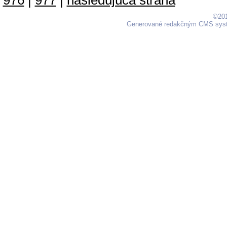
976
|
977
|
nasledujúca strana
©201
Generované redakčným CMS sy