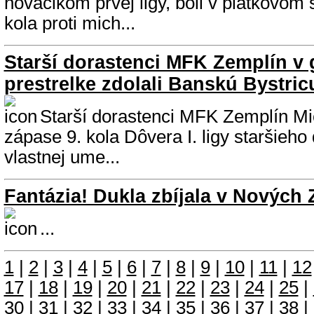
nováčikom prvej ligy, boli v piatkovom
kola proti mich...
Starší dorastenci MFK Zemplín v 
prestrelke zdolali Banskú Bystric
Starší dorastenci MFK Zemplín Mic
zápase 9. kola Dôvera I. ligy staršieho
vlastnej ume...
Fantázia! Dukla zbíjala v Nových
...
1
|
2
|
3
|
4
|
5
|
6
|
7
|
8
|
9
|
10
|
11
|
12
17
|
18
|
19
|
20
|
21
|
22
|
23
|
24
|
25
|
30
|
31
|
32
|
33
|
34
|
35
|
36
|
37
|
38
|