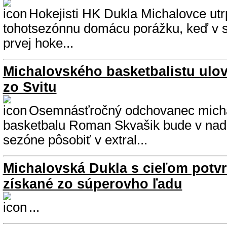
Hokejisti HK Dukla Michalovce utr
tohotsezónnu domácu porážku, keď v st
prvej hoke...
Michalovského basketbalistu ulovi
zo Svitu
Osemnásťročný odchovanec mich
basketbalu Roman Skvašik bude v nad
sezóne pôsobiť v extral...
Michalovská Dukla s cieľom potv
získané zo súperovho ľadu
...