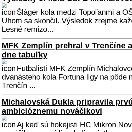
Šláger kola medzi Topoľanmi a O
Uhom sa skončil. Výsledok zrejme kaž
Lesné remizo...
MFK Zemplín prehral v Trenčíne a
dne tabuľky
Futbalisti MFK Zemplín Michalovce
dvanásteho kola Fortuna ligy na pôde
Trenčín ...
Michalovská Dukla pripravila prv
ambicióznemu nováčikovi
Aj keď sú hokejisti HC Mikron No