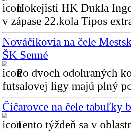
Hokejisti HK Dukla Inge
v zápase 22.kola Tipos extr
Nováčikovia na čele Mestske
ŠK Senné
Po dvoch odohraných ko
futsalovej ligy majú plný poč
Čičarovce na čele tabuľky 
Tento týždeň sa v oblastn