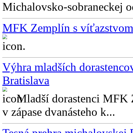
Michalovsko-sobraneckej od
MFK Zemplín s víťazstvom 
...
Výhra mladších dorastenc
Bratislava
Mladší dorastenci MFK 
v zápase dvanásteho k...
Tesná prehra michalovskej 