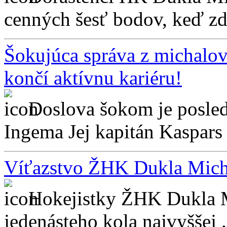
cenných šesť bodov, keď zdo
Šokujúca správa z michalo
končí aktívnu kariéru!
Doslova šokom je posled
Ingema Jej kapitán Kaspars
Víťazstvo ŽHK Dukla Mich
Hokejistky ŽHK Dukla Mi
jedenásteho kola najvyššej .