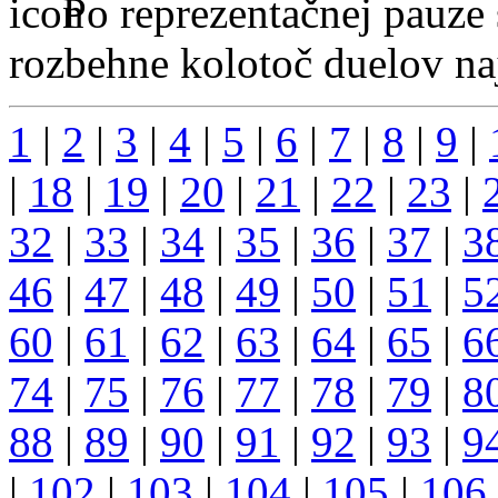
Po reprezentačnej pauze 
rozbehne kolotoč duelov naj
1
|
2
|
3
|
4
|
5
|
6
|
7
|
8
|
9
|
|
18
|
19
|
20
|
21
|
22
|
23
|
32
|
33
|
34
|
35
|
36
|
37
|
3
46
|
47
|
48
|
49
|
50
|
51
|
5
60
|
61
|
62
|
63
|
64
|
65
|
6
74
|
75
|
76
|
77
|
78
|
79
|
8
88
|
89
|
90
|
91
|
92
|
93
|
9
|
102
|
103
|
104
|
105
|
106