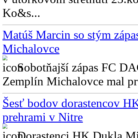
Ko&s...
Matúš Marcin so stým záp
Michalovce
Sobotňajší zápas FC D
Zemplín Michalovce mal pr
Šesť bodov dorastencov HK
prehrami v Nitre
Dorastenci HK Dukla Mic