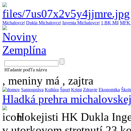
Michalovce
|
Dukla Michalovce
|
Iuventa Michalovce
|
1 BK MI
|
MFK 
Hľadanie poďľa názvu
, meniny má
, zajtra
Samospráva
Kultúra
Šport
Krimi
Zdravie
Ekonomika
Škol
Hladká prehra michalovskej
Hokejisti HK Dukla Ing
v utorkovom stretnutí 23.ko