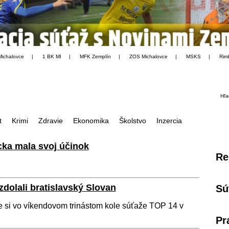
Michalovce
|
1 BK MI
|
MFK Zemplín
|
ZOS Michalovce
|
MSKS
|
Rim
Hľa
t
Krimi
Zdravie
Ekonomika
Školstvo
Inzercia
cka mala svoj účinok
Re
dolali bratislavský Slovan
Sú
 si vo víkendovom trinástom kole súťaže TOP 14 v
Pr