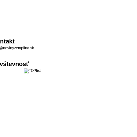
ntakt
@novinyzemplina.sk
vštevnosť