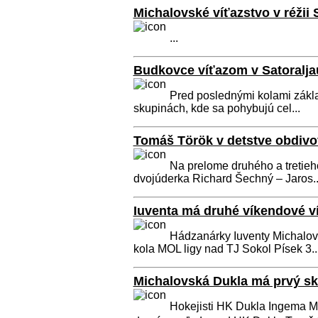
Michalovské víťazstvo v réži
...
Budkovce víťazom v Satoralja
Pred poslednými kolami zákl
skupinách, kde sa pohybujú cel...
Tomáš Török v detstve obdivo
Na prelome druhého a tretieh
dvojúderka Richard Šechný – Jaros..
Iuventa má druhé víkendové ví
Hádzanárky Iuventy Michalov
kola MOL ligy nad TJ Sokol Písek 3..
Michalovská Dukla má prvý ska
Hokejisti HK Dukla Ingema Mic