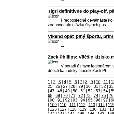
Tigri definitívne do play-off,
Predposledné devätnáste kolo 
zodpovedalo otázku štyroch pos...
Víkend opäť plný športu, prím
...
Zack Phillips: Väčšie klzisko 
V poradí ôsmym legionárom v 
dňoch kanadský útočník Zack Phil...
1
|
2
|
3
|
4
|
5
|
6
|
7
|
8
|
9
|
10
|
11
|
1
25
|
26
|
27
|
28
|
29
|
30
|
31
|
32
|
33
|
47
|
48
|
49
|
50
|
51
|
52
|
53
|
54
|
5
68
|
69
|
70
|
71
|
72
|
73
|
74
|
75
|
76
|
90
|
91
|
92
|
93
|
94
|
95
|
96
|
97
|
9
|
109
|
110
|
111
|
112
|
113
|
114
|
11
|
126
|
127
|
128
|
129
|
130
|
131
|
13
142
|
143
|
144
|
145
|
146
|
147
|
14