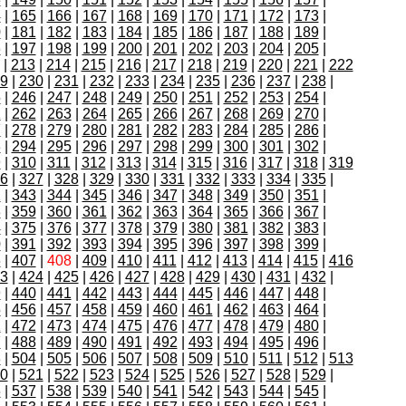
4
|
165
|
166
|
167
|
168
|
169
|
170
|
171
|
172
|
173
|
0
|
181
|
182
|
183
|
184
|
185
|
186
|
187
|
188
|
189
|
6
|
197
|
198
|
199
|
200
|
201
|
202
|
203
|
204
|
205
|
|
213
|
214
|
215
|
216
|
217
|
218
|
219
|
220
|
221
|
222
9
|
230
|
231
|
232
|
233
|
234
|
235
|
236
|
237
|
238
|
5
|
246
|
247
|
248
|
249
|
250
|
251
|
252
|
253
|
254
|
1
|
262
|
263
|
264
|
265
|
266
|
267
|
268
|
269
|
270
|
7
|
278
|
279
|
280
|
281
|
282
|
283
|
284
|
285
|
286
|
3
|
294
|
295
|
296
|
297
|
298
|
299
|
300
|
301
|
302
|
9
|
310
|
311
|
312
|
313
|
314
|
315
|
316
|
317
|
318
|
319
6
|
327
|
328
|
329
|
330
|
331
|
332
|
333
|
334
|
335
|
2
|
343
|
344
|
345
|
346
|
347
|
348
|
349
|
350
|
351
|
8
|
359
|
360
|
361
|
362
|
363
|
364
|
365
|
366
|
367
|
4
|
375
|
376
|
377
|
378
|
379
|
380
|
381
|
382
|
383
|
0
|
391
|
392
|
393
|
394
|
395
|
396
|
397
|
398
|
399
|
6
|
407
|
408
|
409
|
410
|
411
|
412
|
413
|
414
|
415
|
416
3
|
424
|
425
|
426
|
427
|
428
|
429
|
430
|
431
|
432
|
9
|
440
|
441
|
442
|
443
|
444
|
445
|
446
|
447
|
448
|
5
|
456
|
457
|
458
|
459
|
460
|
461
|
462
|
463
|
464
|
1
|
472
|
473
|
474
|
475
|
476
|
477
|
478
|
479
|
480
|
7
|
488
|
489
|
490
|
491
|
492
|
493
|
494
|
495
|
496
|
3
|
504
|
505
|
506
|
507
|
508
|
509
|
510
|
511
|
512
|
513
0
|
521
|
522
|
523
|
524
|
525
|
526
|
527
|
528
|
529
|
6
|
537
|
538
|
539
|
540
|
541
|
542
|
543
|
544
|
545
|