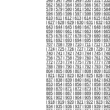
546
|
547
|
548
|
549
|
550
|
551
|
55
562
|
563
|
564
|
565
|
566
|
567
|
56
578
|
579
|
580
|
581
|
582
|
583
|
58
594
|
595
|
596
|
597
|
598
|
599
|
60
610
|
611
|
612
|
613
|
614
|
615
|
616
|
627
|
628
|
629
|
630
|
631
|
632
|
63
643
|
644
|
645
|
646
|
647
|
648
|
64
659
|
660
|
661
|
662
|
663
|
664
|
66
675
|
676
|
677
|
678
|
679
|
680
|
68
691
|
692
|
693
|
694
|
695
|
696
|
69
707
|
708
|
709
|
710
|
711
|
712
|
713
|
724
|
725
|
726
|
727
|
728
|
729
|
73
740
|
741
|
742
|
743
|
744
|
745
|
74
756
|
757
|
758
|
759
|
760
|
761
|
76
772
|
773
|
774
|
775
|
776
|
777
|
77
788
|
789
|
790
|
791
|
792
|
793
|
79
804
|
805
|
806
|
807
|
808
|
809
|
81
|
821
|
822
|
823
|
824
|
825
|
826
|
82
837
|
838
|
839
|
840
|
841
|
842
|
84
853
|
854
|
855
|
856
|
857
|
858
|
85
869
|
870
|
871
|
872
|
873
|
874
|
87
885
|
886
|
887
|
888
|
889
|
890
|
89
901
|
902
|
903
|
904
|
905
|
906
|
90
|
918
|
919
|
920
|
921
|
922
|
923
|
92
934
|
935
|
936
|
937
|
938
|
939
|
94