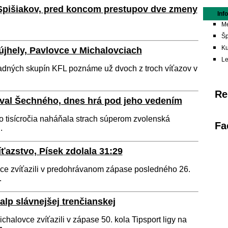
i Spišiakov, pred koncom prestupov dve zmeny
Inf
Me
Šp
Ku
újhely, Pavlovce v Michalovciach
L
adných skupín KFL poznáme už dvoch z troch víťazov v
Re
val Šechného, dnes hrá pod jeho vedením
o tisícročia naháňala strach súperom zvolenská
Fa
.
ťazstvo, Písek zdolala 31:29
ce zvíťazili v predohrávanom zápase posledného 26.
.
lp slávnejšej trenčianskej
halovce zvíťazili v zápase 50. kola Tipsport ligy na