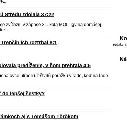
...
ú Stredu zdolala 37:22
e zvíťazili v zápase 21. kola MOL ligy na domácej
e...
Ko
Trenčín ich roztrhal 8:1
redakcia
Ná
ovala predĺženie, v ňom prehrala 4:5
halovce utrpeli už štvrtú porážku v rade, keď na ľade
 do lepšej šestky?
 Zámkoch aj s Tomášom Törökom