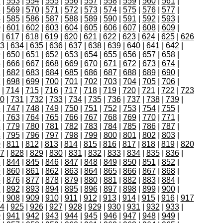
2
|
553
|
554
|
555
|
556
|
557
|
558
|
559
|
560
|
561
|
8
|
569
|
570
|
571
|
572
|
573
|
574
|
575
|
576
|
577
|
4
|
585
|
586
|
587
|
588
|
589
|
590
|
591
|
592
|
593
|
0
|
601
|
602
|
603
|
604
|
605
|
606
|
607
|
608
|
609
|
|
617
|
618
|
619
|
620
|
621
|
622
|
623
|
624
|
625
|
626
3
|
634
|
635
|
636
|
637
|
638
|
639
|
640
|
641
|
642
|
9
|
650
|
651
|
652
|
653
|
654
|
655
|
656
|
657
|
658
|
5
|
666
|
667
|
668
|
669
|
670
|
671
|
672
|
673
|
674
|
1
|
682
|
683
|
684
|
685
|
686
|
687
|
688
|
689
|
690
|
7
|
698
|
699
|
700
|
701
|
702
|
703
|
704
|
705
|
706
|
|
714
|
715
|
716
|
717
|
718
|
719
|
720
|
721
|
722
|
723
0
|
731
|
732
|
733
|
734
|
735
|
736
|
737
|
738
|
739
|
6
|
747
|
748
|
749
|
750
|
751
|
752
|
753
|
754
|
755
|
2
|
763
|
764
|
765
|
766
|
767
|
768
|
769
|
770
|
771
|
8
|
779
|
780
|
781
|
782
|
783
|
784
|
785
|
786
|
787
|
4
|
795
|
796
|
797
|
798
|
799
|
800
|
801
|
802
|
803
|
0
|
811
|
812
|
813
|
814
|
815
|
816
|
817
|
818
|
819
|
820
7
|
828
|
829
|
830
|
831
|
832
|
833
|
834
|
835
|
836
|
3
|
844
|
845
|
846
|
847
|
848
|
849
|
850
|
851
|
852
|
9
|
860
|
861
|
862
|
863
|
864
|
865
|
866
|
867
|
868
|
5
|
876
|
877
|
878
|
879
|
880
|
881
|
882
|
883
|
884
|
1
|
892
|
893
|
894
|
895
|
896
|
897
|
898
|
899
|
900
|
7
|
908
|
909
|
910
|
911
|
912
|
913
|
914
|
915
|
916
|
917
4
|
925
|
926
|
927
|
928
|
929
|
930
|
931
|
932
|
933
|
0
|
941
|
942
|
943
|
944
|
945
|
946
|
947
|
948
|
949
|