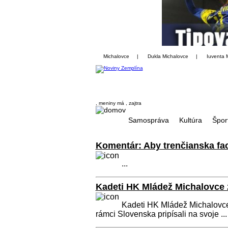
Michalovce
|
Dukla Michalovce
|
Iuventa 
, meniny má
, zajtra
Samospráva
Kultúra
Špor
Komentár: Aby trenčianska fa
...
Kadeti HK Mládež Michalovce z
Kadeti HK Mládež Michalovce
rámci Slovenska pripísali na svoje ...