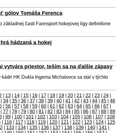
 päť gólov Tomáša Ferenca
základnej časti Fannsport hokejovej ligy definitívne
 hrá hádzaná a hokej
mi vytvára priestor, teším sa na ďalšie zápasy
kádri HK Dukla Ingema Michalovce sa stal v týchto
2
|
13
|
14
|
15
|
16
|
17
|
18
|
19
|
20
|
21
|
22
|
23
|
24
|
|
34
|
35
|
36
|
37
|
38
|
39
|
40
|
41
|
42
|
43
|
44
|
45
|
46
5
|
56
|
57
|
58
|
59
|
60
|
61
|
62
|
63
|
64
|
65
|
66
|
67
|
|
77
|
78
|
79
|
80
|
81
|
82
|
83
|
84
|
85
|
86
|
87
|
88
|
89
8
|
99
|
100
|
101
|
102
|
103
|
104
|
105
|
106
|
107
|
108
5
|
116
|
117
|
118
|
119
|
120
|
121
|
122
|
123
|
124
|
125
2
|
133
|
134
|
135
|
136
|
137
|
138
|
139
|
140
|
141
|
8
|
149
|
150
|
151
|
152
|
153
|
154
|
155
|
156
|
157
|