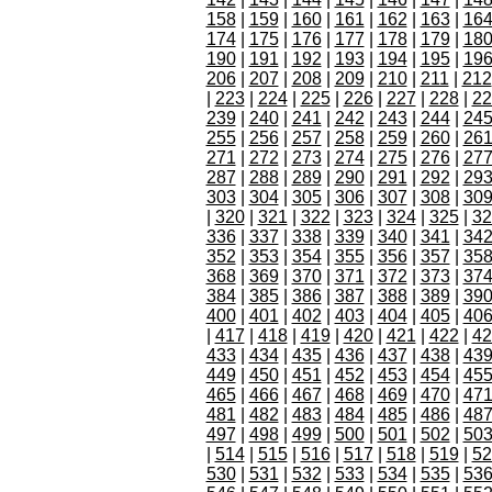
158
|
159
|
160
|
161
|
162
|
163
|
16
174
|
175
|
176
|
177
|
178
|
179
|
18
190
|
191
|
192
|
193
|
194
|
195
|
19
206
|
207
|
208
|
209
|
210
|
211
|
212
|
223
|
224
|
225
|
226
|
227
|
228
|
22
239
|
240
|
241
|
242
|
243
|
244
|
24
255
|
256
|
257
|
258
|
259
|
260
|
26
271
|
272
|
273
|
274
|
275
|
276
|
27
287
|
288
|
289
|
290
|
291
|
292
|
29
303
|
304
|
305
|
306
|
307
|
308
|
30
|
320
|
321
|
322
|
323
|
324
|
325
|
32
336
|
337
|
338
|
339
|
340
|
341
|
34
352
|
353
|
354
|
355
|
356
|
357
|
35
368
|
369
|
370
|
371
|
372
|
373
|
37
384
|
385
|
386
|
387
|
388
|
389
|
39
400
|
401
|
402
|
403
|
404
|
405
|
40
|
417
|
418
|
419
|
420
|
421
|
422
|
42
433
|
434
|
435
|
436
|
437
|
438
|
43
449
|
450
|
451
|
452
|
453
|
454
|
45
465
|
466
|
467
|
468
|
469
|
470
|
47
481
|
482
|
483
|
484
|
485
|
486
|
48
497
|
498
|
499
|
500
|
501
|
502
|
50
|
514
|
515
|
516
|
517
|
518
|
519
|
52
530
|
531
|
532
|
533
|
534
|
535
|
53