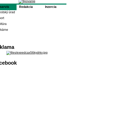
oservis
Redakcia
Inzercia
stský úrad
ort
ltúra
ekárne
klama
cebook