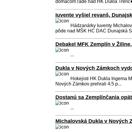
domácom ľade nad HK Dukla Trenč�
Iuvente vyšiel revanš, Dunajsk
Hádzanárky Iuventy Michalovc
pôde nad MŠK HC DAC Dunajská Str
Debakel MFK Zemplín v Žiline, 
...
Dukla v Nových Zámkoch vydol
Hokejisti HK Dukla Ingema Mic
Nových Zámkov prehrali 4:5 p...
Dostanú sa Zemplínčania opäť
...
Michalovská Dukla v Nových
...