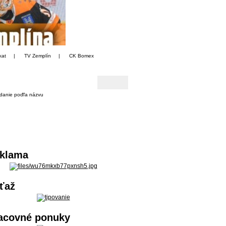
kat
|
TV Zemplín
|
CK Bomex
danie poďľa názvu
klama
ťaž
acovné ponuky