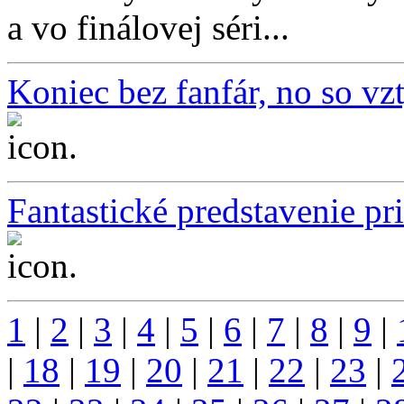
a vo finálovej séri...
Koniec bez fanfár, no so v
...
Fantastické predstavenie pr
...
1
|
2
|
3
|
4
|
5
|
6
|
7
|
8
|
9
|
|
18
|
19
|
20
|
21
|
22
|
23
|