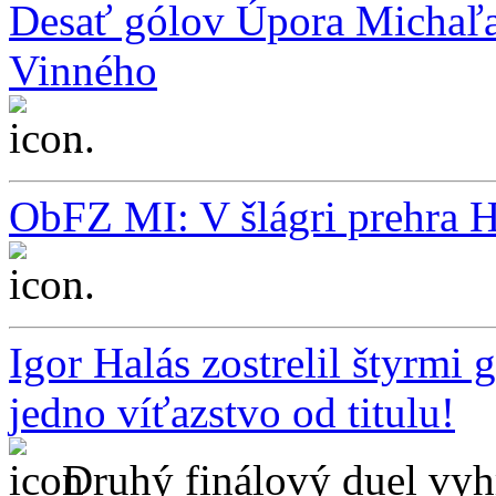
Desať gólov Úpora Michaľa
Vinného
...
ObFZ MI: V šlágri prehra H
...
Igor Halás zostrelil štyrm
jedno víťazstvo od titulu!
Druhý finálový duel vyh