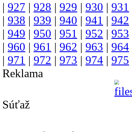
|
927
|
928
|
929
|
930
|
931
|
938
|
939
|
940
|
941
|
942
|
949
|
950
|
951
|
952
|
953
|
960
|
961
|
962
|
963
|
964
|
971
|
972
|
973
|
974
|
975
Reklama
Súťaž