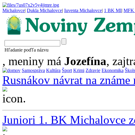
Michalovce
|
Dukla Michalovce
|
Iuventa Michalovce
|
1 BK MI
|
MFK 
Hľadanie poďľa názvu
, meniny má
Jozefína
, zajtr
Samospráva
Kultúra
Šport
Krimi
Zdravie
Ekonomika
Škol
Rusnákov návrat na známe 
...
Juniori 1. BK Michalovce zd