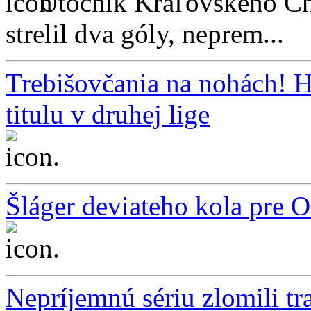
Útočník Kráľovského Ch
strelil dva góly, neprem...
Trebišovčania na nohách! 
titulu v druhej lige
...
Šláger deviateho kola pre
...
Nepríjemnú sériu zlomili 