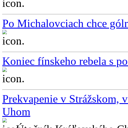
...
Po Michalovciach chce gólm
...
Koniec fínskeho rebela s p
...
Prekvapenie v Strážskom, v
Uhom