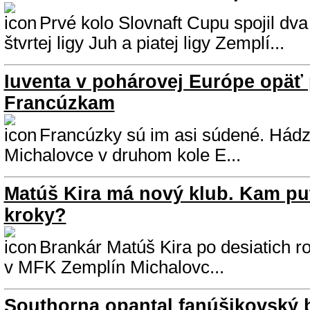
Prvé kolo Slovnaft Cupu spojil dv
štvrtej ligy Juh a piatej ligy Zemplí...
Iuventa v pohárovej Európe opäť 
Francúzkam
Francúzky sú im asi súdené. Hádz
Michalovce v druhom kole E...
Matúš Kira má nový klub. Kam pu
kroky?
Brankár Matúš Kira po desiatich r
v MFK Zemplín Michalovc...
Southorna opantal fanúšikovský 