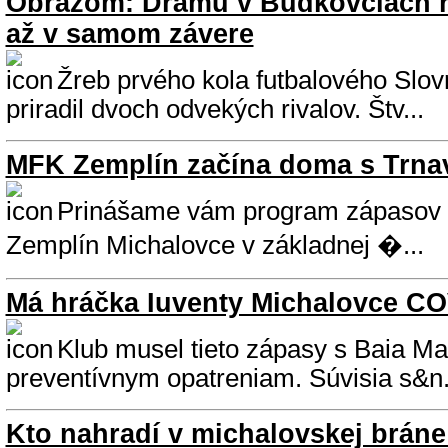
Obrazom: Drámu v Budkovciach r
až v samom závere
Žreb prvého kola futbalového Slov
priradil dvoch odvekých rivalov. Štv...
MFK Zemplín začína doma s Trna
Prinášame vám program zápasov f
Zemplín Michalovce v základnej �...
Má hráčka Iuventy Michalovce C
Klub musel tieto zápasy s Baia Mar
preventívnym opatreniam. Súvisia s&n.
Kto nahradí v michalovskej bráne