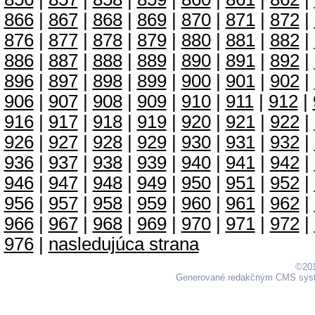
866
|
867
|
868
|
869
|
870
|
871
|
872
|
876
|
877
|
878
|
879
|
880
|
881
|
882
|
886
|
887
|
888
|
889
|
890
|
891
|
892
|
896
|
897
|
898
|
899
|
900
|
901
|
902
|
906
|
907
|
908
|
909
|
910
|
911
|
912
|
916
|
917
|
918
|
919
|
920
|
921
|
922
|
926
|
927
|
928
|
929
|
930
|
931
|
932
|
936
|
937
|
938
|
939
|
940
|
941
|
942
|
946
|
947
|
948
|
949
|
950
|
951
|
952
|
956
|
957
|
958
|
959
|
960
|
961
|
962
|
966
|
967
|
968
|
969
|
970
|
971
|
972
|
976
|
nasledujúca strana
©201
Generované redakčným CMS sy