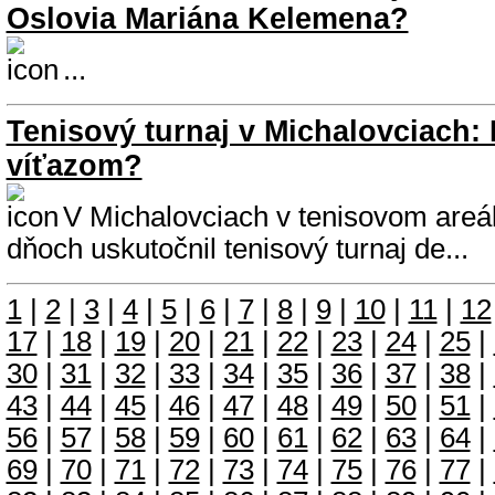
Oslovia Mariána Kelemena?
...
Tenisový turnaj v Michalovciach: 
víťazom?
V Michalovciach v tenisovom areáli
dňoch uskutočnil tenisový turnaj de...
1
|
2
|
3
|
4
|
5
|
6
|
7
|
8
|
9
|
10
|
11
|
12
17
|
18
|
19
|
20
|
21
|
22
|
23
|
24
|
25
|
30
|
31
|
32
|
33
|
34
|
35
|
36
|
37
|
38
|
43
|
44
|
45
|
46
|
47
|
48
|
49
|
50
|
51
|
56
|
57
|
58
|
59
|
60
|
61
|
62
|
63
|
64
|
69
|
70
|
71
|
72
|
73
|
74
|
75
|
76
|
77
|