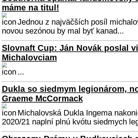
máme na titul!
Jednou z najväčších posíl michalo
novou sezónou by mal byť kanad...
Slovnaft Cup: Ján Novák poslal vi
Michalovciam
...
Dukla so siedmym legionárom, n
Graeme McCormack
Michalovská Dukla Ingema nakoni
2020/21 naplní plnú kvótu siedmych leg