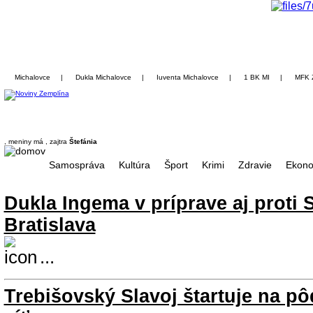
Michalovce
|
Dukla Michalovce
|
Iuventa Michalovce
|
1 BK MI
|
MFK 
, meniny má
, zajtra
Štefánia
Samospráva
Kultúra
Šport
Krimi
Zdravie
Ekono
Dukla Ingema v príprave aj proti 
Bratislava
...
Trebišovský Slavoj štartuje na p