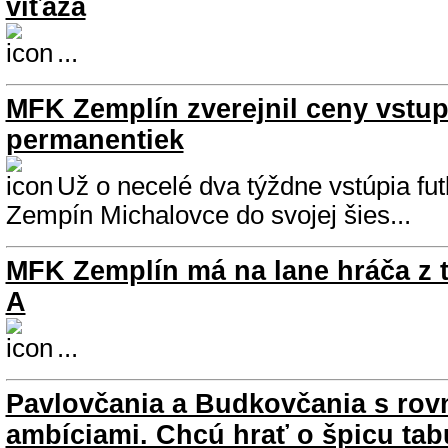
víťaza
...
MFK Zemplín zverejnil ceny vstup
permanentiek
Už o necelé dva týždne vstúpia fut
Zempín Michalovce do svojej šies...
MFK Zemplín má na lane hráča z t
A
...
Pavlovčania a Budkovčania s rov
ambíciami. Chcú hrať o špicu tab