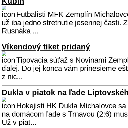
Kubín
Futbalisti MFK Zemplín Michalovc
už iba jedno stretnutie jesennej časti. 
Rusnáka ...
Víkendový tiket pridaný
Tipovacia súťaž s Novinami Zempl
ďalej. Do jej konca vám prinesieme ešte 
z nic...
Dukla v piatok na ľade Liptovské
Hokejisti HK Dukla Michalovce sa 
na domácom ľade s Trnavou (2:6) musia
Už v piat...