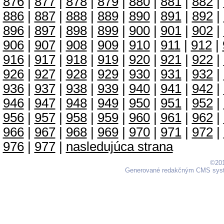
876
|
877
|
878
|
879
|
880
|
881
|
882
|
886
|
887
|
888
|
889
|
890
|
891
|
892
|
896
|
897
|
898
|
899
|
900
|
901
|
902
|
906
|
907
|
908
|
909
|
910
|
911
|
912
|
916
|
917
|
918
|
919
|
920
|
921
|
922
|
926
|
927
|
928
|
929
|
930
|
931
|
932
|
936
|
937
|
938
|
939
|
940
|
941
|
942
|
946
|
947
|
948
|
949
|
950
|
951
|
952
|
956
|
957
|
958
|
959
|
960
|
961
|
962
|
966
|
967
|
968
|
969
|
970
|
971
|
972
|
976
|
977
|
nasledujúca strana
©201
Generované redakčným CMS sy