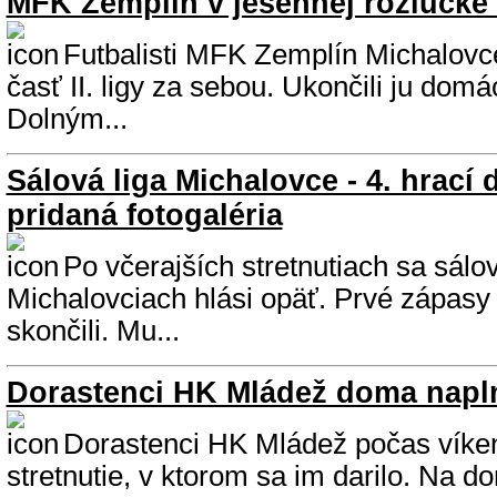
MFK Zemplín v jesennej rozlúčke 
Futbalisti MFK Zemplín Michalovc
časť II. ligy za sebou. Ukončili ju dom
Dolným...
Sálová liga Michalovce - 4. hrací 
pridaná fotogaléria
Po včerajších stretnutiach sa sálov
Michalovciach hlási opäť. Prvé zápasy t
skončili. Mu...
Dorastenci HK Mládež doma napl
Dorastenci HK Mládež počas víken
stretnutie, v ktorom sa im darilo. Na d