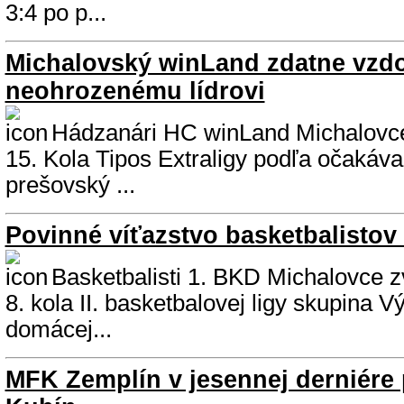
3:4 po p...
Michalovský winLand zdatne vzd
neohrozenému lídrovi
Hádzanári HC winLand Michalovc
15. Kola Tipos Extraligy podľa očakávan
prešovský ...
Povinné víťazstvo basketbalistov
Basketbalisti 1. BKD Michalovce zv
8. kola II. basketbalovej ligy skupina 
domácej...
MFK Zemplín v jesennej derniére 