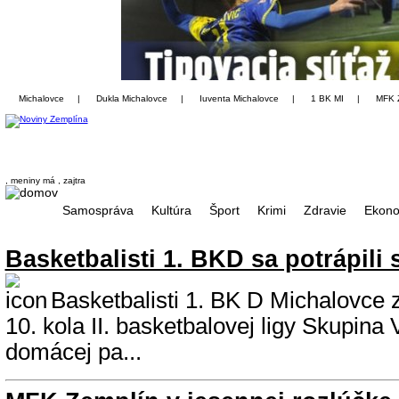
Michalovce
|
Dukla Michalovce
|
Iuventa Michalovce
|
1 BK MI
|
MFK 
, meniny má
, zajtra
Samospráva
Kultúra
Šport
Krimi
Zdravie
Ekono
Basketbalisti 1. BKD sa potrápil
Basketbalisti 1. BK D Michalovce zv
10. kola II. basketbalovej ligy Skupina
domácej pa...