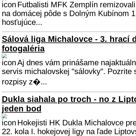
Futbalisti MFK Zemplín remizovali
na domácej pôde s Dolným Kubínom 1:
hosťujúce...
Sálová liga Michalovce - 3. hrací 
fotogaléria
Aj dnes vám prinášame najaktuáln
servis michalovskej "sálovky". Pozrite
rozpisy z�...
Dukla siahala po troch - no z Lipt
jeden bod
Hokejisti HK Dukla Michalovce preh
22. kola I. hokejovej ligy na ľade Lipt