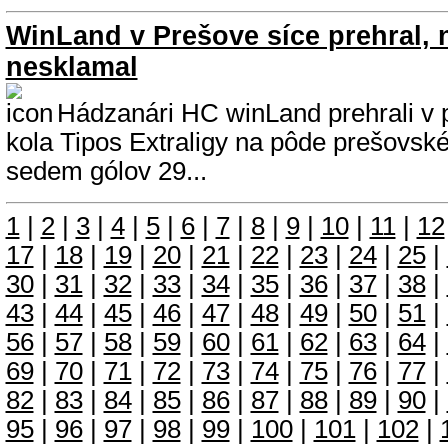
WinLand v Prešove síce prehral, 
nesklamal
Hádzanári HC winLand prehrali v 
kola Tipos Extraligy na pôde prešovsk
sedem gólov 29...
1
|
2
|
3
|
4
|
5
|
6
|
7
|
8
|
9
|
10
|
11
|
12
17
|
18
|
19
|
20
|
21
|
22
|
23
|
24
|
25
|
30
|
31
|
32
|
33
|
34
|
35
|
36
|
37
|
38
|
43
|
44
|
45
|
46
|
47
|
48
|
49
|
50
|
51
|
56
|
57
|
58
|
59
|
60
|
61
|
62
|
63
|
64
|
69
|
70
|
71
|
72
|
73
|
74
|
75
|
76
|
77
|
82
|
83
|
84
|
85
|
86
|
87
|
88
|
89
|
90
|
95
|
96
|
97
|
98
|
99
|
100
|
101
|
102
|