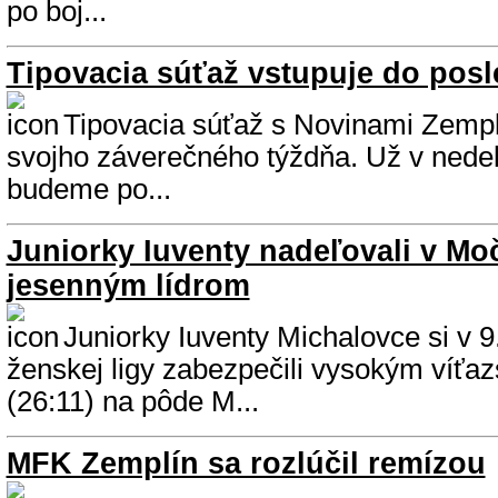
po boj...
Tipovacia súťaž vstupuje do pos
Tipovacia súťaž s Novinami Zempl
svojho záverečného týždňa. Už v nede
budeme po...
Juniorky Iuventy nadeľovali v Mo
jesenným lídrom
Juniorky Iuventy Michalovce si v 9.
ženskej ligy zabezpečili vysokým víťa
(26:11) na pôde M...
MFK Zemplín sa rozlúčil remízou