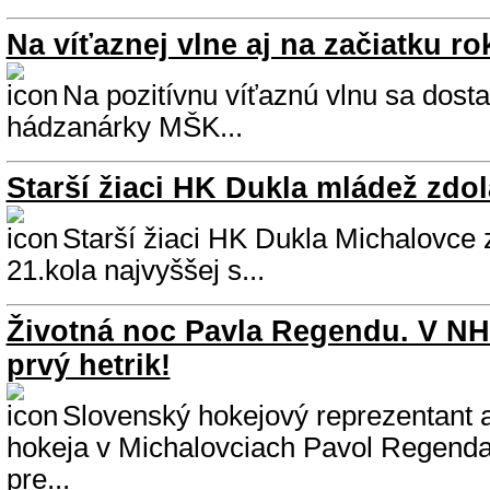
Na víťaznej vlne aj na začiatku ro
Na pozitívnu víťaznú vlnu sa dosta
hádzanárky MŠK...
Starší žiaci HK Dukla mládež zdol
Starší žiaci HK Dukla Michalovce z
21.kola najvyššej s...
Životná noc Pavla Regendu. V NHL
prvý hetrik!
Slovenský hokejový reprezentant
hokeja v Michalovciach Pavol Regend
pre...