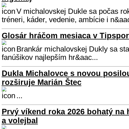
V michalovskej Dukle sa počas ro
tréneri, káder, vedenie, ambície i n&aac
Glosár hráčom mesiaca v Tipsport
Brankár michalovskej Dukly sa sta
fanúšikov najlepším hr&aac...
Dukla Michalovce s novou posilo
rozširuje Marián Štec
...
Prvý víkend roka 2026 bohatý na 
a volejbal