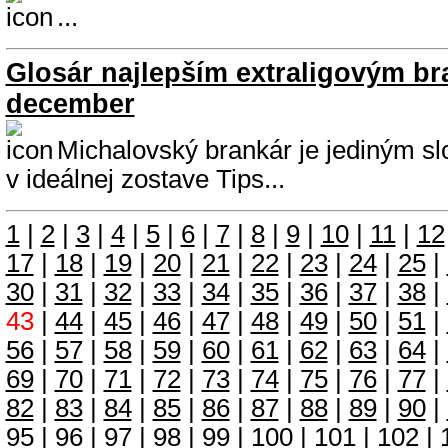
...
Glosár najlepším extraligovým b
december
Michalovský brankár je jediným 
v ideálnej zostave Tips...
1
|
2
|
3
|
4
|
5
|
6
|
7
|
8
|
9
|
10
|
11
|
12
17
|
18
|
19
|
20
|
21
|
22
|
23
|
24
|
25
|
30
|
31
|
32
|
33
|
34
|
35
|
36
|
37
|
38
|
43
|
44
|
45
|
46
|
47
|
48
|
49
|
50
|
51
|
56
|
57
|
58
|
59
|
60
|
61
|
62
|
63
|
64
|
69
|
70
|
71
|
72
|
73
|
74
|
75
|
76
|
77
|
82
|
83
|
84
|
85
|
86
|
87
|
88
|
89
|
90
|
95
|
96
|
97
|
98
|
99
|
100
|
101
|
102
|