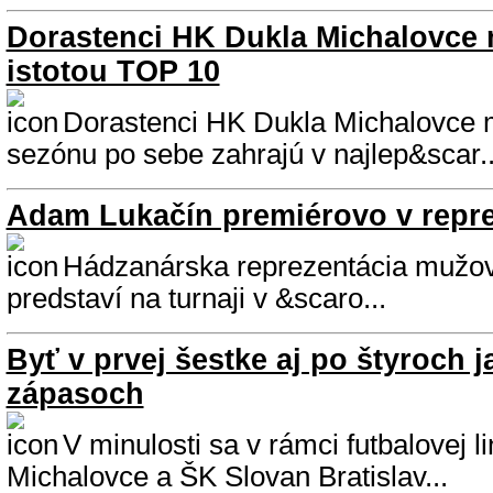
Dorastenci HK Dukla Michalovce 
istotou TOP 10
Dorastenci HK Dukla Michalovce m
sezónu po sebe zahrajú v najlep&scar..
Adam Lukačín premiérovo v repre
Hádzanárska reprezentácia mužov 
predstaví na turnaji v &scaro...
Byť v prvej šestke aj po štyroch 
zápasoch
V minulosti sa v rámci futbalovej
Michalovce a ŠK Slovan Bratislav...