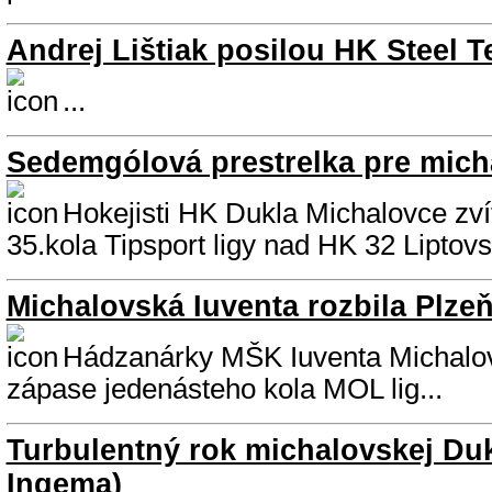
Andrej Lištiak posilou HK Steel 
...
Sedemgólová prestrelka pre mich
Hokejisti HK Dukla Michalovce zvíťa
35.kola Tipsport ligy nad HK 32 Liptovs
Michalovská Iuventa rozbila Plzeň
Hádzanárky MŠK Iuventa Michalovc
zápase jedenásteho kola MOL lig...
Turbulentný rok michalovskej Duk
Ingema)