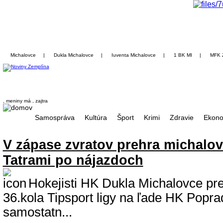
Michalovce
|
Dukla Michalovce
|
Iuventa Michalovce
|
1 BK MI
|
MFK 
, meniny má
, zajtra
Samospráva
Kultúra
Šport
Krimi
Zdravie
Ekono
V zápase zvratov prehra michalo
Tatrami po nájazdoch
Hokejisti HK Dukla Michalovce preh
36.kola Tipsport ligy na ľade HK Popra
samostatn...