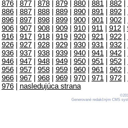
876
|
877
|
878
|
879
|
880
|
881
|
882
|
886
|
887
|
888
|
889
|
890
|
891
|
892
|
896
|
897
|
898
|
899
|
900
|
901
|
902
|
906
|
907
|
908
|
909
|
910
|
911
|
912
|
916
|
917
|
918
|
919
|
920
|
921
|
922
|
926
|
927
|
928
|
929
|
930
|
931
|
932
|
936
|
937
|
938
|
939
|
940
|
941
|
942
|
946
|
947
|
948
|
949
|
950
|
951
|
952
|
956
|
957
|
958
|
959
|
960
|
961
|
962
|
966
|
967
|
968
|
969
|
970
|
971
|
972
|
976
|
nasledujúca strana
©201
Generované redakčným CMS sy