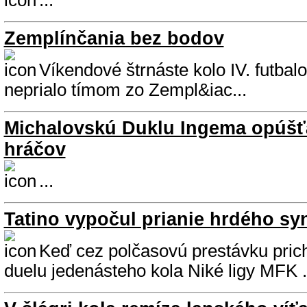
...
Zemplínčania bez bodov
Víkendové štrnáste kolo IV. futbal
neprialo tímom zo Zempl&iac...
Michalovskú Duklu Ingema opúšť
hráčov
...
Tatino vypočul prianie hrdého sy
Keď cez polčasovú prestávku pric
duelu jedenásteho kola Niké ligy MFK .