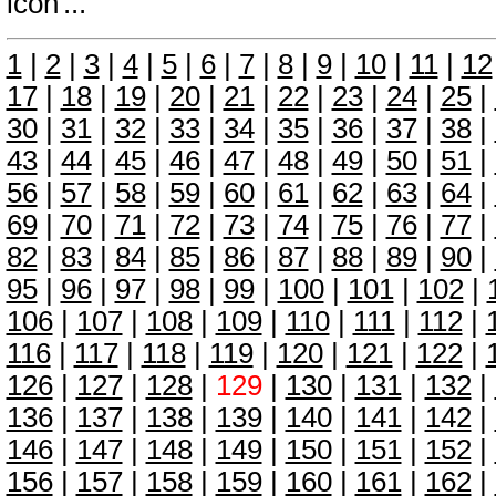
...
1
|
2
|
3
|
4
|
5
|
6
|
7
|
8
|
9
|
10
|
11
|
12
17
|
18
|
19
|
20
|
21
|
22
|
23
|
24
|
25
|
30
|
31
|
32
|
33
|
34
|
35
|
36
|
37
|
38
|
43
|
44
|
45
|
46
|
47
|
48
|
49
|
50
|
51
|
56
|
57
|
58
|
59
|
60
|
61
|
62
|
63
|
64
|
69
|
70
|
71
|
72
|
73
|
74
|
75
|
76
|
77
|
82
|
83
|
84
|
85
|
86
|
87
|
88
|
89
|
90
|
95
|
96
|
97
|
98
|
99
|
100
|
101
|
102
|
106
|
107
|
108
|
109
|
110
|
111
|
112
|
116
|
117
|
118
|
119
|
120
|
121
|
122
|
126
|
127
|
128
|
129
|
130
|
131
|
132
|
136
|
137
|
138
|
139
|
140
|
141
|
142
|
146
|
147
|
148
|
149
|
150
|
151
|
152
|
156
|
157
|
158
|
159
|
160
|
161
|
162
|