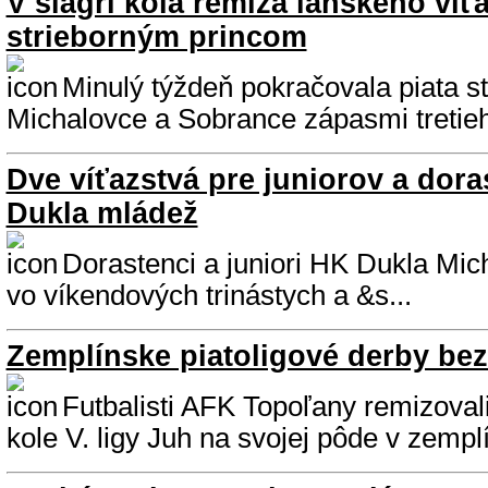
V šlágri kola remíza lanského víť
strieborným princom
Minulý týždeň pokračovala piata st
Michalovce a Sobrance zápasmi tretieh
Dve víťazstvá pre juniorov a dor
Dukla mládež
Dorastenci a juniori HK Dukla Mic
vo víkendových trinástych a &s...
Zemplínske piatoligové derby bez
Futbalisti AFK Topoľany remizova
kole V. ligy Juh na svojej pôde v zemplí