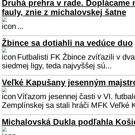
Druhá prehra v rade. Doplácame 
fauly, znie z michalovskej šatne
...
Žbince sa dotiahli na vedúce duo
Futbalisti FK Žbince zvíťazili v d
siedmej ligy, teda najvyššej sú...
Veľké Kapušany jesenným majst
Víťazom jesennej časti v VI. futbal
Zemplínskej sa stali hráči MFK Veľké K
Michalovská Dukla podľahla Koši