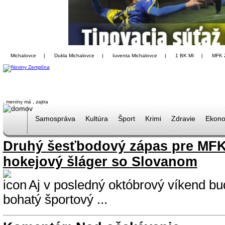
Michalovce
|
Dukla Michalovce
|
Iuventa Michalovce
|
1 BK MI
|
MFK 
, meniny má
, zajtra
Samospráva
Kultúra
Šport
Krimi
Zdravie
Ekono
Druhý šesťbodový zápas pre MFK
hokejový šláger so Slovanom
Aj v posledný októbrový víkend b
bohatý športový ...