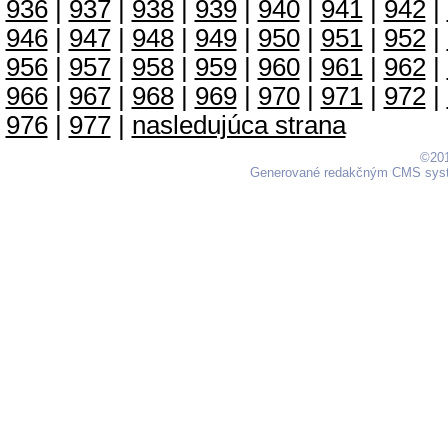
936
|
937
|
938
|
939
|
940
|
941
|
942
|
946
|
947
|
948
|
949
|
950
|
951
|
952
|
956
|
957
|
958
|
959
|
960
|
961
|
962
|
966
|
967
|
968
|
969
|
970
|
971
|
972
|
976
|
977
|
nasledujúca strana
©201
Generované redakčným CMS sy