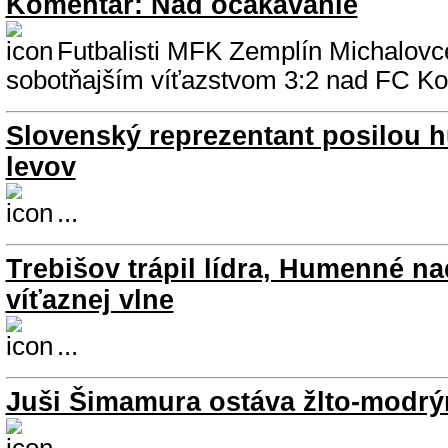
Komentár: Nad očakávanie
Futbalisti MFK Zemplín Michalovce
sobotňajším víťazstvom 3:2 nad FC Koš
Slovenský reprezentant posilou
levov
...
Trebišov trápil lídra, Humenné na
víťaznej vlne
...
Juši Šimamura ostáva žlto-modr