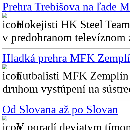
Prehra Trebišova na ľade M
Hokejisti HK Steel Team
v predohranom televíznom 
Hladká prehra MFK Zemplí
Futbalisti MFK Zemplín
druhom vystúpení na sústre
Od Slovana až po Slovan
V poradí deviatym tímom