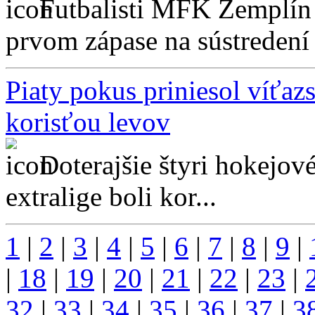
Futbalisti MFK Zemplín 
prvom zápase na sústredení v
Piaty pokus priniesol víťaz
korisťou levov
Doterajšie štyri hokejov
extralige boli kor...
1
|
2
|
3
|
4
|
5
|
6
|
7
|
8
|
9
|
|
18
|
19
|
20
|
21
|
22
|
23
|
32
|
33
|
34
|
35
|
36
|
37
|
3