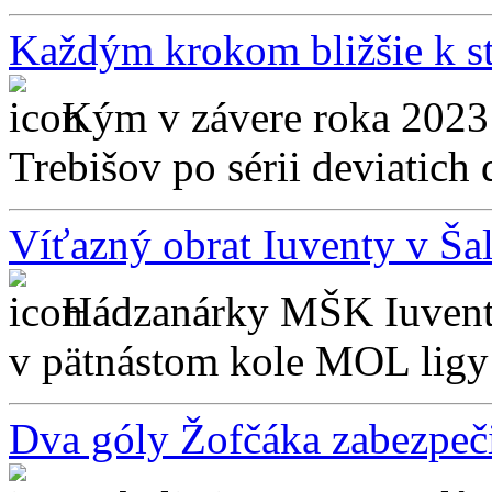
Každým krokom bližšie k s
Kým v závere roka 2023 
Trebišov po sérii deviatich 
Víťazný obrat Iuventy v Šal
Hádzanárky MŠK Iuventa
v pätnástom kole MOL ligy 
Dva góly Žofčáka zabezpeči