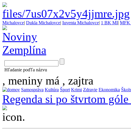
Michalovce
|
Dukla Michalovce
|
Iuventa Michalovce
|
1 BK MI
|
MFK 
Hľadanie poďľa názvu
, meniny má
, zajtra
Samospráva
Kultúra
Šport
Krimi
Zdravie
Ekonomika
Škol
Regenda si po štvrtom góle
...