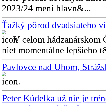
2023/24 mení hlavn&...
Ťažký pôrod dvadsiateho ví
V celom hádzanárskom Č
niet momentálne lepšieho t&
Pavlovce nad Uhom, Strážsk
...
Peter Kúdelka už nie je tr