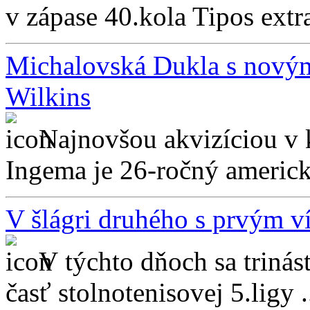
v zápase 40.kola Tipos extr
Michalovská Dukla s novým
Wilkins
Najnovšou akvizíciou v 
Ingema je 26-ročný americk
V šlágri druhého s prvým v
V týchto dňoch sa triná
časť stolnotenisovej 5.ligy .