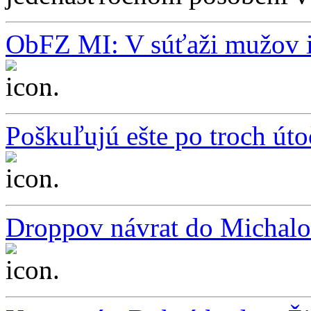
ObFZ MI: V súťaži mužov i
...
Poškuľujú ešte po troch út
...
Droppov návrat do Michalo
...