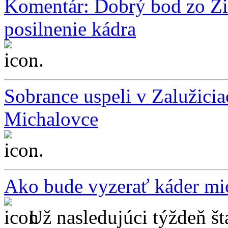
Komentár: Dobrý bod zo Ži
posilnenie kádra
...
Sobrance uspeli v Zalužici
Michalovce
...
Ako bude vyzerať káder mi
Už nasledujúci týždeň št