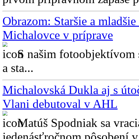
Obrazom: Staršie a mladši
Michalovce v príprave
S našim fotoobjektívom 
a sta...
Michalovská Dukla aj s ú
Vlani debutoval v AHL
Matúš Spodniak sa vraci
jedenásťročnom pôsobení v 