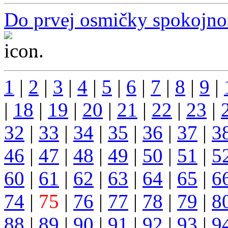
Do prvej osmičky spokojno
...
1
|
2
|
3
|
4
|
5
|
6
|
7
|
8
|
9
|
|
18
|
19
|
20
|
21
|
22
|
23
|
32
|
33
|
34
|
35
|
36
|
37
|
3
46
|
47
|
48
|
49
|
50
|
51
|
5
60
|
61
|
62
|
63
|
64
|
65
|
6
74
|
75
|
76
|
77
|
78
|
79
|
8
88
|
89
|
90
|
91
|
92
|
93
|
9