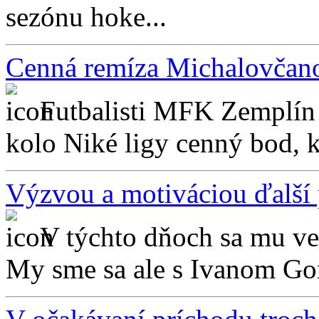
sezónu hoke...
Cenná remíza Michalovčano
Futbalisti MFK Zemplín
kolo Niké ligy cenný bod, k
Výzvou a motiváciou ďalší
V týchto dňoch sa mu ve
My sme sa ale s Ivanom Go