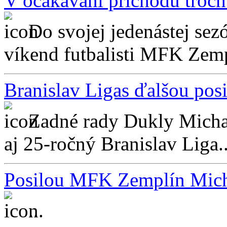
V očakávaní príchodu troch
Do svojej jedenástej se
víkend futbalisti MFK Zemp
Branislav Ligas ďalšou pos
Zadné rady Dukly Michal
aj 25-ročný Branislav Liga..
Posilou MFK Zemplín Micha
...