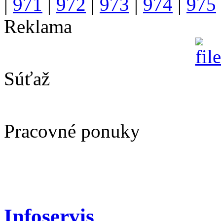
|
971
|
972
|
973
|
974
|
975
Reklama
Súťaž
Pracovné ponuky
Infoservis