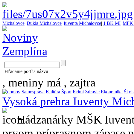
Michalovce
|
Dukla Michalovce
|
Iuventa Michalovce
|
1 BK MI
|
MFK 
Hľadanie poďľa názvu
, meniny má
, zajtra
Samospráva
Kultúra
Šport
Krimi
Zdravie
Ekonomika
Škol
Vysoká prehra Iuventy Mic
Hádzanárky MŠK Iuventa
prvom prípravnom zápase pr