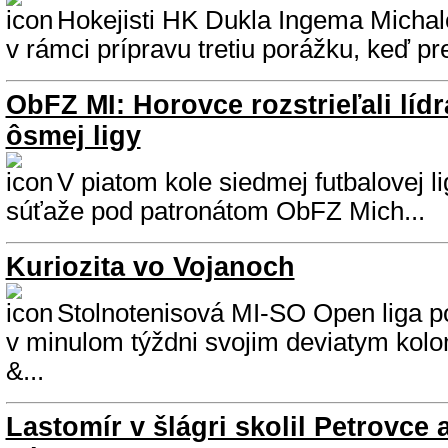
Hokejisti HK Dukla Ingema Michalo
v rámci prípravu tretiu porážku, keď preh
ObFZ MI: Horovce rozstrieľali lídr
ôsmej ligy
V piatom kole siedmej futbalovej li
súťaže pod patronátom ObFZ Mich...
Kuriozita vo Vojanoch
Stolnotenisová MI-SO Open liga p
v minulom týždni svojim deviatym kolo
&...
Lastomír v šlágri skolil Petrovce 