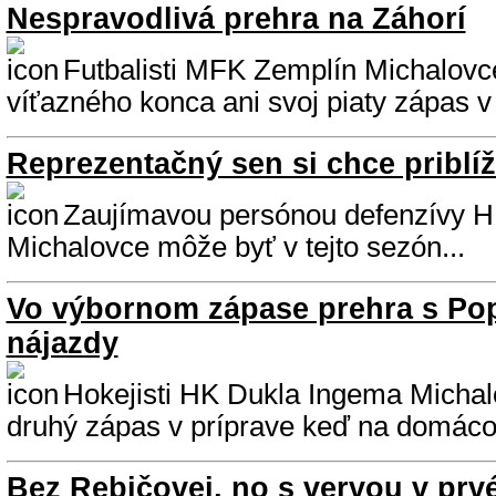
Nespravodlivá prehra na Záhorí
Futbalisti MFK Zemplín Michalovce
víťazného konca ani svoj piaty zápas v 
Reprezentačný sen si chce priblí
Zaujímavou persónou defenzívy 
Michalovce môže byť v tejto sezón...
Vo výbornom zápase prehra s Po
nájazdy
Hokejisti HK Dukla Ingema Michal
druhý zápas v príprave keď na domácom
Bez Rebičovej, no s vervou v prvé