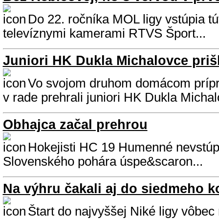
Do 22. ročníka MOL ligy vstúpia tú
televíznymi kamerami RTVS Šport...
Juniori HK Dukla Michalovce prišl
Vo svojom druhom domácom príp
v rade prehrali juniori HK Dukla Micha
Obhajca začal prehrou
Hokejisti HC 19 Humenné nevstúpi
Slovenského pohára úspe&scaron...
Na výhru čakali aj do siedmeho k
Štart do najvyššej Niké ligy vôbec