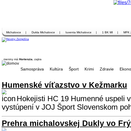
Michalovce
|
Dukla Michalovce
|
Iuventa Michalovce
|
1 BK MI
|
MFK 
, meniny má
Hortenzia
, zajtra
Samospráva
Kultúra
Šport
Krimi
Zdravie
Ekono
Humenské víťazstvo v Kežmarku
Hokejisti HC 19 Humenné uspeli 
vystúpení v JOJ Šport Slovenskom poh
Prehra michalovskej Dukly vo Fr