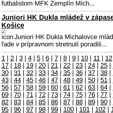
futbalistom MFK Zemplín Mich...
Juniori HK Dukla mládež v zápase
Košice
Juniori HK Dukla Michalovce mlá
ľade v prípravnom stretnutí poradili...
1
|
2
|
3
|
4
|
5
|
6
|
7
|
8
|
9
|
10
|
11
|
12
17
|
18
|
19
|
20
|
21
|
22
|
23
|
24
|
25
|
30
|
31
|
32
|
33
|
34
|
35
|
36
|
37
|
38
|
43
|
44
|
45
|
46
|
47
|
48
|
49
|
50
|
51
|
56
|
57
|
58
|
59
|
60
|
61
|
62
|
63
|
64
|
69
|
70
|
71
|
72
|
73
|
74
|
75
|
76
|
77
|
82
|
83
|
84
|
85
|
86
|
87
|
88
|
89
|
90
|
95
|
96
|
97
|
98
|
99
|
100
|
101
|
102
|