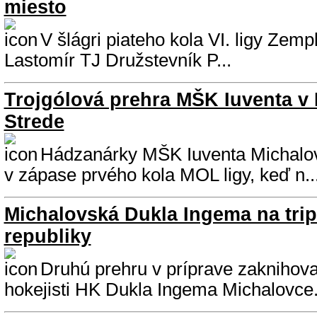
miesto
V šlágri piateho kola VI. ligy Zem
Lastomír TJ Družstevník P...
Trojgólová prehra MŠK Iuventa v
Strede
Hádzanárky MŠK Iuventa Michalov
v zápase prvého kola MOL ligy, keď n..
Michalovská Dukla Ingema na trip
republiky
Druhú prehru v príprave zaknihoval
hokejisti HK Dukla Ingema Michalovce. 