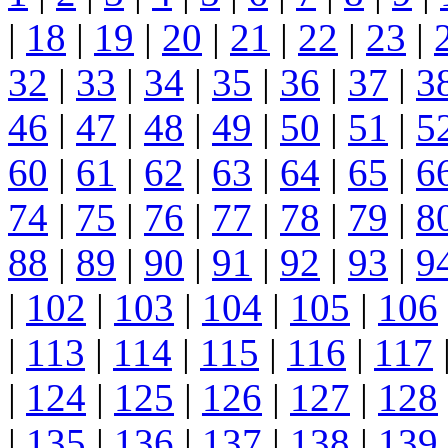
|
18
|
19
|
20
|
21
|
22
|
23
|
32
|
33
|
34
|
35
|
36
|
37
|
3
46
|
47
|
48
|
49
|
50
|
51
|
5
60
|
61
|
62
|
63
|
64
|
65
|
6
74
|
75
|
76
|
77
|
78
|
79
|
8
88
|
89
|
90
|
91
|
92
|
93
|
9
|
102
|
103
|
104
|
105
|
106
|
113
|
114
|
115
|
116
|
117
|
124
|
125
|
126
|
127
|
128
|
135
|
136
|
137
|
138
|
139