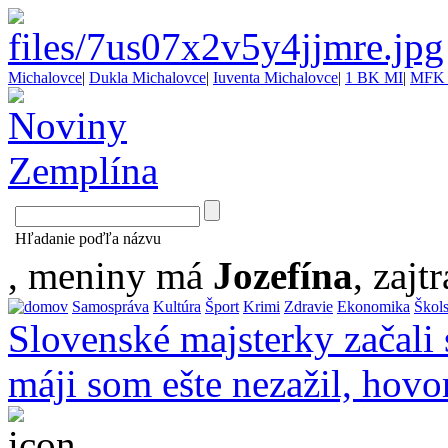
Michalovce
|
Dukla Michalovce
|
Iuventa Michalovce
|
1 BK MI
|
MFK 
Hľadanie poďľa názvu
, meniny má
Jozefína
, zajtr
Samospráva
Kultúra
Šport
Krimi
Zdravie
Ekonomika
Škol
Slovenské majsterky začali 
máji som ešte nezažil, hovo
...