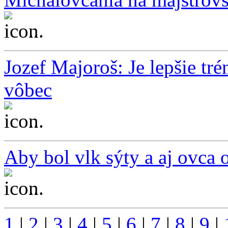
...
Jozef Majoroš: Je lepšie tr
vôbec
...
Aby bol vlk sýty a aj ovca o
...
1
|
2
|
3
|
4
|
5
|
6
|
7
|
8
|
9
|