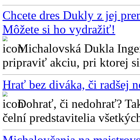
Chcete dres Dukly z jej pre
Môžete si ho vydražiť!
Michalovská Dukla Ingem
pripraviť akciu, pri ktorej 
Hrať bez diváka, či radšej 
Dohrať, či nedohrať? Ta
čelní predstavitelia všetkýc
Michalovčania na majstrovs