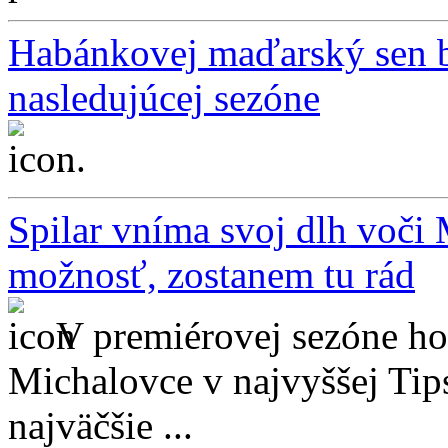
Habánkovej maďarský sen b
nasledujúcej sezóne
...
Spilar vníma svoj dlh voči
možnosť, zostanem tu rád
V premiérovej sezóne h
Michalovce v najvyššej Tips
najväčšie ...