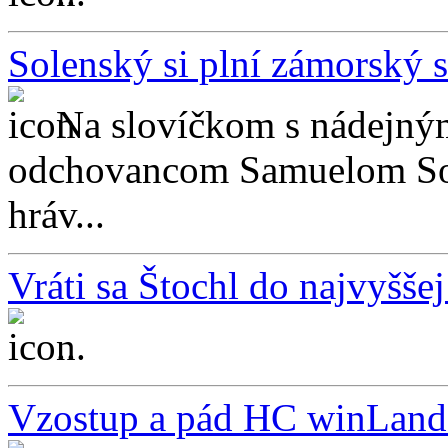
Solenský si plní zámorský 
Na slovíčkom s nádejný
odchovancom Samuelom Sol
hráv...
Vráti sa Štochl do najvyššej
...
Vzostup a pád HC winLand