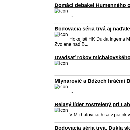
Domáci debakel Humenného od
...
Bodovacia séria trvá aj naďale
Hokejisti HK Dukla Ingema Mich
Zvolene nad B...
Dvadsať rokov michalovského
...
Mlynarovič a Bdžoch hráčmi B
...
Belasý líder zostrelený pri Lab
V Michalovciach sa v piatok v r
Bodovacia séria trvá, Dukla sk