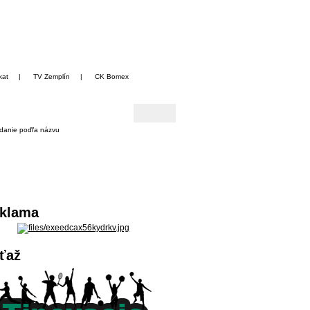
kat
|
TV Zemplín
|
CK Bomex
danie poďľa názvu
klama
ťaž