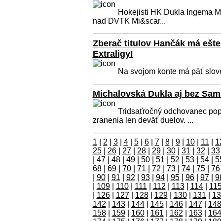
Hokejisti HK Dukla Ingema Mich
nad DVTK Mi&scar...
Zberač titulov Hančák má ešte
Extraligy!
Na svojom konte má päť slovens
Michalovská Dukla aj bez Sam
Tridsaťročný odchovanec pop
zranenia len deväť duelov. ...
1
|
2
|
3
|
4
|
5
|
6
|
7
|
8
|
9
|
10
|
11
|
1
25
|
26
|
27
|
28
|
29
|
30
|
31
|
32
|
33
|
47
|
48
|
49
|
50
|
51
|
52
|
53
|
54
|
5
68
|
69
|
70
|
71
|
72
|
73
|
74
|
75
|
76
|
90
|
91
|
92
|
93
|
94
|
95
|
96
|
97
|
9
|
109
|
110
|
111
|
112
|
113
|
114
|
11
|
126
|
127
|
128
|
129
|
130
|
131
|
13
142
|
143
|
144
|
145
|
146
|
147
|
14
158
|
159
|
160
|
161
|
162
|
163
|
16