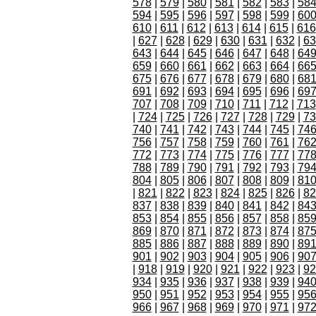
578
|
579
|
580
|
581
|
582
|
583
|
58
594
|
595
|
596
|
597
|
598
|
599
|
60
610
|
611
|
612
|
613
|
614
|
615
|
616
|
627
|
628
|
629
|
630
|
631
|
632
|
63
643
|
644
|
645
|
646
|
647
|
648
|
64
659
|
660
|
661
|
662
|
663
|
664
|
66
675
|
676
|
677
|
678
|
679
|
680
|
68
691
|
692
|
693
|
694
|
695
|
696
|
69
707
|
708
|
709
|
710
|
711
|
712
|
713
|
724
|
725
|
726
|
727
|
728
|
729
|
73
740
|
741
|
742
|
743
|
744
|
745
|
74
756
|
757
|
758
|
759
|
760
|
761
|
76
772
|
773
|
774
|
775
|
776
|
777
|
77
788
|
789
|
790
|
791
|
792
|
793
|
79
804
|
805
|
806
|
807
|
808
|
809
|
81
|
821
|
822
|
823
|
824
|
825
|
826
|
82
837
|
838
|
839
|
840
|
841
|
842
|
84
853
|
854
|
855
|
856
|
857
|
858
|
85
869
|
870
|
871
|
872
|
873
|
874
|
87
885
|
886
|
887
|
888
|
889
|
890
|
89
901
|
902
|
903
|
904
|
905
|
906
|
90
|
918
|
919
|
920
|
921
|
922
|
923
|
92
934
|
935
|
936
|
937
|
938
|
939
|
94
950
|
951
|
952
|
953
|
954
|
955
|
95
966
|
967
|
968
|
969
|
970
|
971
|
97