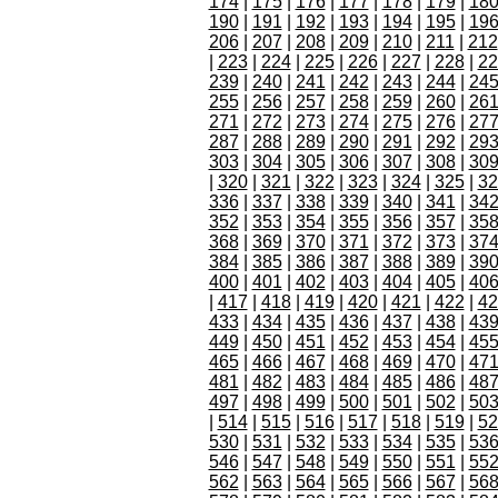
174
|
175
|
176
|
177
|
178
|
179
|
18
190
|
191
|
192
|
193
|
194
|
195
|
19
206
|
207
|
208
|
209
|
210
|
211
|
212
|
223
|
224
|
225
|
226
|
227
|
228
|
22
239
|
240
|
241
|
242
|
243
|
244
|
24
255
|
256
|
257
|
258
|
259
|
260
|
26
271
|
272
|
273
|
274
|
275
|
276
|
27
287
|
288
|
289
|
290
|
291
|
292
|
29
303
|
304
|
305
|
306
|
307
|
308
|
30
|
320
|
321
|
322
|
323
|
324
|
325
|
32
336
|
337
|
338
|
339
|
340
|
341
|
34
352
|
353
|
354
|
355
|
356
|
357
|
35
368
|
369
|
370
|
371
|
372
|
373
|
37
384
|
385
|
386
|
387
|
388
|
389
|
39
400
|
401
|
402
|
403
|
404
|
405
|
40
|
417
|
418
|
419
|
420
|
421
|
422
|
42
433
|
434
|
435
|
436
|
437
|
438
|
43
449
|
450
|
451
|
452
|
453
|
454
|
45
465
|
466
|
467
|
468
|
469
|
470
|
47
481
|
482
|
483
|
484
|
485
|
486
|
48
497
|
498
|
499
|
500
|
501
|
502
|
50
|
514
|
515
|
516
|
517
|
518
|
519
|
52
530
|
531
|
532
|
533
|
534
|
535
|
53
546
|
547
|
548
|
549
|
550
|
551
|
55
562
|
563
|
564
|
565
|
566
|
567
|
56