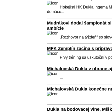
Hokejisti HK Dukla Ingema Mich
domáco...
Mudrákovi dodal šampionát sil
ambície
„Rozhovor na týždeň“ so slo
MFK Zemplín začína s príprav
Prvý tréning sa uskutoční v 
Michalovská Dukla v obrane 
...
Michalovská Dukla konečne na
...
Dukla na bodovacej vlne, Mišk