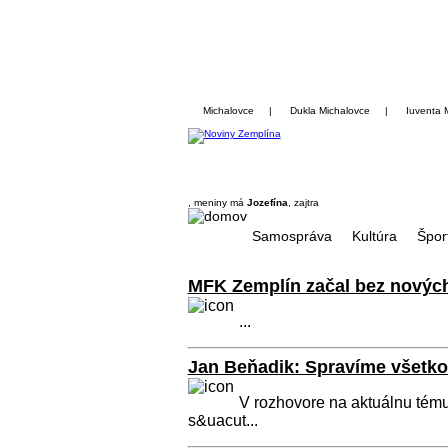
Michalovce
|
Dukla Michalovce
|
Iuventa 
, meniny má
Jozefína
, zajtra
Samospráva
Kultúra
Špor
MFK Zemplín začal bez nových
...
Jan Beňadik: Spravíme všetko 
V rozhovore na aktuálnu tému
s&uacut...