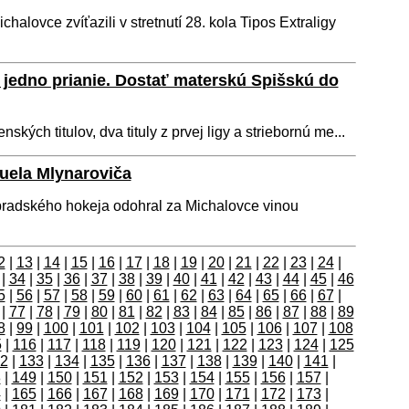
alovce zvíťazili v stretnutí 28. kola Tipos Extraligy
 jedno prianie. Dostať materskú Spišskú do
kých titulov, dva tituly z prvej ligy a striebornú me...
uela Mlynaroviča
radského hokeja odohral za Michalovce vinou
2
|
13
|
14
|
15
|
16
|
17
|
18
|
19
|
20
|
21
|
22
|
23
|
24
|
|
34
|
35
|
36
|
37
|
38
|
39
|
40
|
41
|
42
|
43
|
44
|
45
|
46
5
|
56
|
57
|
58
|
59
|
60
|
61
|
62
|
63
|
64
|
65
|
66
|
67
|
|
77
|
78
|
79
|
80
|
81
|
82
|
83
|
84
|
85
|
86
|
87
|
88
|
89
8
|
99
|
100
|
101
|
102
|
103
|
104
|
105
|
106
|
107
|
108
5
|
116
|
117
|
118
|
119
|
120
|
121
|
122
|
123
|
124
|
125
2
|
133
|
134
|
135
|
136
|
137
|
138
|
139
|
140
|
141
|
8
|
149
|
150
|
151
|
152
|
153
|
154
|
155
|
156
|
157
|
4
|
165
|
166
|
167
|
168
|
169
|
170
|
171
|
172
|
173
|