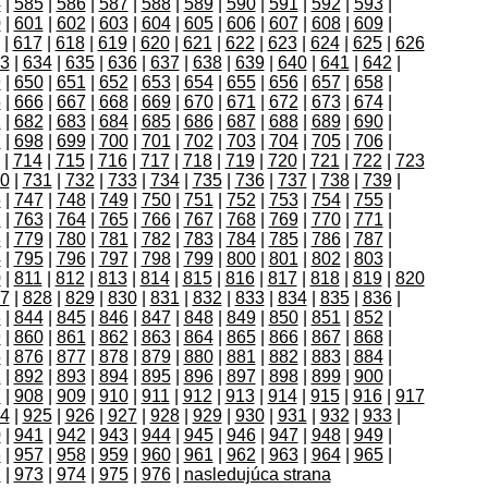
4
|
585
|
586
|
587
|
588
|
589
|
590
|
591
|
592
|
593
|
0
|
601
|
602
|
603
|
604
|
605
|
606
|
607
|
608
|
609
|
|
617
|
618
|
619
|
620
|
621
|
622
|
623
|
624
|
625
|
626
3
|
634
|
635
|
636
|
637
|
638
|
639
|
640
|
641
|
642
|
9
|
650
|
651
|
652
|
653
|
654
|
655
|
656
|
657
|
658
|
5
|
666
|
667
|
668
|
669
|
670
|
671
|
672
|
673
|
674
|
1
|
682
|
683
|
684
|
685
|
686
|
687
|
688
|
689
|
690
|
7
|
698
|
699
|
700
|
701
|
702
|
703
|
704
|
705
|
706
|
|
714
|
715
|
716
|
717
|
718
|
719
|
720
|
721
|
722
|
723
0
|
731
|
732
|
733
|
734
|
735
|
736
|
737
|
738
|
739
|
6
|
747
|
748
|
749
|
750
|
751
|
752
|
753
|
754
|
755
|
2
|
763
|
764
|
765
|
766
|
767
|
768
|
769
|
770
|
771
|
8
|
779
|
780
|
781
|
782
|
783
|
784
|
785
|
786
|
787
|
4
|
795
|
796
|
797
|
798
|
799
|
800
|
801
|
802
|
803
|
0
|
811
|
812
|
813
|
814
|
815
|
816
|
817
|
818
|
819
|
820
7
|
828
|
829
|
830
|
831
|
832
|
833
|
834
|
835
|
836
|
3
|
844
|
845
|
846
|
847
|
848
|
849
|
850
|
851
|
852
|
9
|
860
|
861
|
862
|
863
|
864
|
865
|
866
|
867
|
868
|
5
|
876
|
877
|
878
|
879
|
880
|
881
|
882
|
883
|
884
|
1
|
892
|
893
|
894
|
895
|
896
|
897
|
898
|
899
|
900
|
7
|
908
|
909
|
910
|
911
|
912
|
913
|
914
|
915
|
916
|
917
4
|
925
|
926
|
927
|
928
|
929
|
930
|
931
|
932
|
933
|
0
|
941
|
942
|
943
|
944
|
945
|
946
|
947
|
948
|
949
|
6
|
957
|
958
|
959
|
960
|
961
|
962
|
963
|
964
|
965
|
2
|
973
|
974
|
975
|
976
|
nasledujúca strana