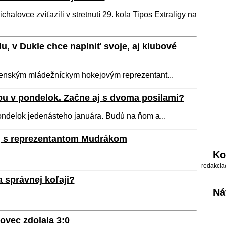
alovce zvíťazili v stretnutí 29. kola Tipos Extraligy na
u, v Dukle chce naplniť svoje, aj klubové
venským mládežníckym hokejovým reprezentant...
ou v pondelok. Začne aj s dvoma posilami?
pondelok jedenásteho januára. Budú na ňom a...
aj s reprezentantom Mudrákom
Ko
redakcia
 správnej koľaji?
Ná
ovec zdolala 3:0