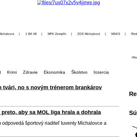
Michalovce
|
1 BK MI
|
MFK Zemplín
|
ZOS Michalovce
|
MSKS
|
Rim
Hľa
t
Krimi
Zdravie
Ekonomika
Školstvo
Inzercia
 tvári, no s novým trénerom brankárov
Re
preto, aby sa MOL liga hrala a dohrala
Sú
 odpovedá športový riaditeľ Iuventy Michalovce a