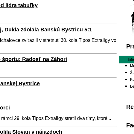
 lídra tabuľky
j, Dukla zdolala Banskú Bystricu 5:1
alovce zvíťazili v stretnutí 30. kola Tipos Extraligy vo
Pr
 športu: Radosť na Záhorí
Inf
Me
Šp
Ku
anskej Bystrice
L
Re
orci
ámci 29. kola Tipos Extraligy stretli dva tímy, ktoré...
Fa
olila Slovan v nájazdoch