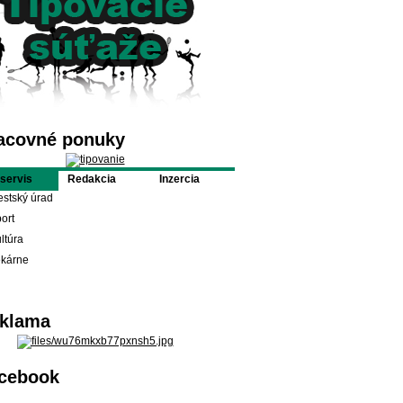
acovné ponuky
oservis
Redakcia
Inzercia
stský úrad
ort
ltúra
ekárne
klama
cebook