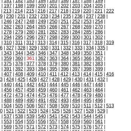
0
|
181
|
182
|
183
|
184
|
185
|
186
|
187
|
188
|
189
|
6
|
197
|
198
|
199
|
200
|
201
|
202
|
203
|
204
|
205
|
|
213
|
214
|
215
|
216
|
217
|
218
|
219
|
220
|
221
|
222
9
|
230
|
231
|
232
|
233
|
234
|
235
|
236
|
237
|
238
|
5
|
246
|
247
|
248
|
249
|
250
|
251
|
252
|
253
|
254
|
1
|
262
|
263
|
264
|
265
|
266
|
267
|
268
|
269
|
270
|
7
|
278
|
279
|
280
|
281
|
282
|
283
|
284
|
285
|
286
|
3
|
294
|
295
|
296
|
297
|
298
|
299
|
300
|
301
|
302
|
9
|
310
|
311
|
312
|
313
|
314
|
315
|
316
|
317
|
318
|
319
6
|
327
|
328
|
329
|
330
|
331
|
332
|
333
|
334
|
335
|
2
|
343
|
344
|
345
|
346
|
347
|
348
|
349
|
350
|
351
|
8
|
359
|
360
|
361
|
362
|
363
|
364
|
365
|
366
|
367
|
4
|
375
|
376
|
377
|
378
|
379
|
380
|
381
|
382
|
383
|
0
|
391
|
392
|
393
|
394
|
395
|
396
|
397
|
398
|
399
|
6
|
407
|
408
|
409
|
410
|
411
|
412
|
413
|
414
|
415
|
416
3
|
424
|
425
|
426
|
427
|
428
|
429
|
430
|
431
|
432
|
9
|
440
|
441
|
442
|
443
|
444
|
445
|
446
|
447
|
448
|
5
|
456
|
457
|
458
|
459
|
460
|
461
|
462
|
463
|
464
|
1
|
472
|
473
|
474
|
475
|
476
|
477
|
478
|
479
|
480
|
7
|
488
|
489
|
490
|
491
|
492
|
493
|
494
|
495
|
496
|
3
|
504
|
505
|
506
|
507
|
508
|
509
|
510
|
511
|
512
|
513
0
|
521
|
522
|
523
|
524
|
525
|
526
|
527
|
528
|
529
|
6
|
537
|
538
|
539
|
540
|
541
|
542
|
543
|
544
|
545
|
2
|
553
|
554
|
555
|
556
|
557
|
558
|
559
|
560
|
561
|
8
|
569
|
570
|
571
|
572
|
573
|
574
|
575
|
576
|
577
|