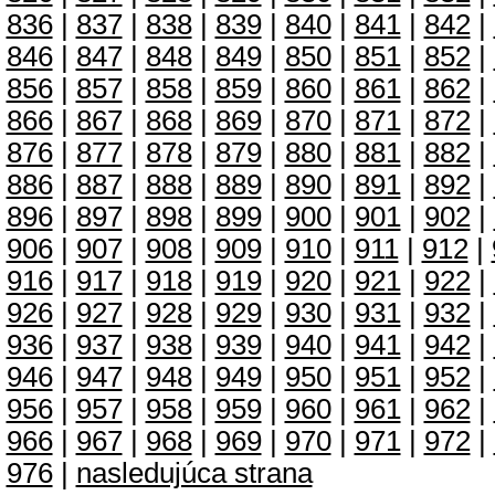
836
|
837
|
838
|
839
|
840
|
841
|
842
|
846
|
847
|
848
|
849
|
850
|
851
|
852
|
856
|
857
|
858
|
859
|
860
|
861
|
862
|
866
|
867
|
868
|
869
|
870
|
871
|
872
|
876
|
877
|
878
|
879
|
880
|
881
|
882
|
886
|
887
|
888
|
889
|
890
|
891
|
892
|
896
|
897
|
898
|
899
|
900
|
901
|
902
|
906
|
907
|
908
|
909
|
910
|
911
|
912
|
916
|
917
|
918
|
919
|
920
|
921
|
922
|
926
|
927
|
928
|
929
|
930
|
931
|
932
|
936
|
937
|
938
|
939
|
940
|
941
|
942
|
946
|
947
|
948
|
949
|
950
|
951
|
952
|
956
|
957
|
958
|
959
|
960
|
961
|
962
|
966
|
967
|
968
|
969
|
970
|
971
|
972
|
976
|
nasledujúca strana