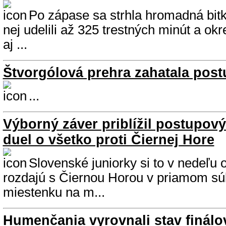
Po zápase sa strhla hromadná bitk
nej udelili až 325 trestných minút a ok
aj ...
Štvorgólová prehra zahatala pos
...
Výborný záver priblížil postupový
duel o všetko proti Čiernej Hore
Slovenské juniorky si to v nedeľu 
rozdajú s Čiernou Horou v priamom sú
miestenku na m...
Humenčania vyrovnali stav finálov