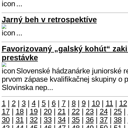
...
Jarný beh v retrospektíve
...
Favorizovaný „galský kohút“ zakik
prestávke
Slovenské hádzanárke juniorské r
prvom zápase kvalifikačnej skupiny o 
Slovinska nep...
1
|
2
|
3
|
4
|
5
|
6
|
7
|
8
|
9
|
10
|
11
|
12
17
|
18
|
19
|
20
|
21
|
22
|
23
|
24
|
25
|
30
|
31
|
32
|
33
|
34
|
35
|
36
|
37
|
38
|