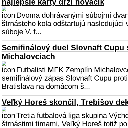
najlepšie karty drží nováčik
Dvoma dohrávanými súbojmi dva
štrnásteho kola odštartujú nasledujúci 
súboje V. f...
Semifinálový duel Slovnaft Cupu
Michalovciach
Futbalisti MFK Zemplín Michalovc
semifinálový zápas Slovnaft Cupu prot
Bratislava na domácom š...
Veľký Horeš skončil, Trebišov de
Tretia futbalová liga skupina Vých
štrnástimi tímami, Veľký Horeš totiž po