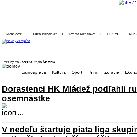
Michalovce
|
Dukla Michalovce
|
Iuventa Michalovce
|
1 BK MI
|
MFK 
, meniny má
Jozefína
, zajtra
Štefánia
Samospráva
Kultúra
Šport
Krimi
Zdravie
Ekono
Dorastenci HK Mládež podľahli r
osemnástke
...
V nedeľu štartuje piata liga skup