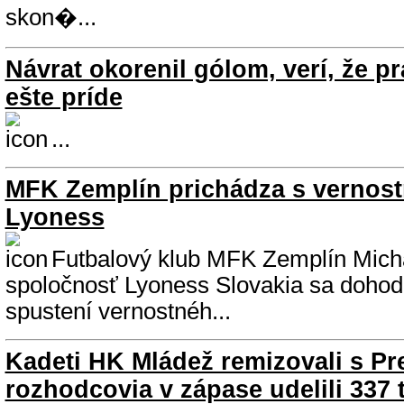
skon�...
Návrat okorenil gólom, verí, že p
ešte príde
...
MFK Zemplín prichádza s vernost
Lyoness
Futbalový klub MFK Zemplín Mich
spoločnosť Lyoness Slovakia sa dohodl
spustení vernostnéh...
Kadeti HK Mládež remizovali s P
rozhodcovia v zápase udelili 337 