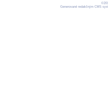
©201
Generované redakčným CMS sy