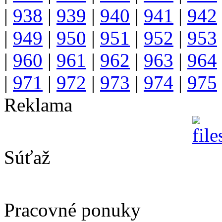
|
938
|
939
|
940
|
941
|
942
|
949
|
950
|
951
|
952
|
953
|
960
|
961
|
962
|
963
|
964
|
971
|
972
|
973
|
974
|
975
Reklama
Súťaž
Pracovné ponuky