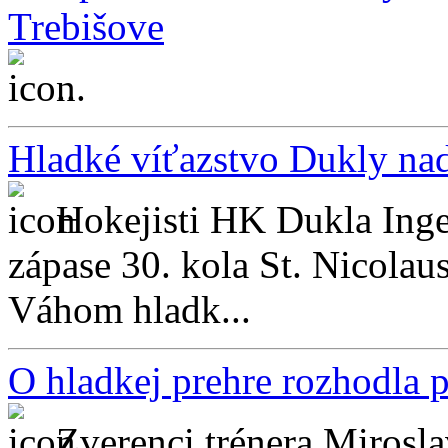
Trebišove
...
Hladké víťazstvo Dukly n
Hokejisti HK Dukla Inge
zápase 30. kola St. Nicola
Váhom hladk...
O hladkej prehre rozhodla p
Zverenci trénera Mirosl