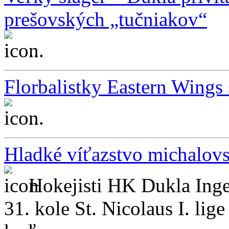
prešovských „tučniakov“
...
Florbalistky Eastern Wing
...
Hladké víťazstvo michalov
Hokejisti HK Dukla Ing
31. kole St. Nicolaus I. lig