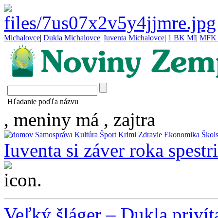
Michalovce
|
Dukla Michalovce
|
Iuventa Michalovce
|
1 BK MI
|
MFK 
Hľadanie poďľa názvu
, meniny má
, zajtra
Samospráva
Kultúra
Šport
Krimi
Zdravie
Ekonomika
Škol
Iuventa si záver roka spest
...
Veľký šláger – Dukla privít