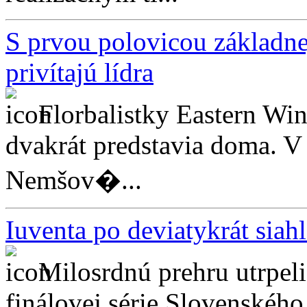
S prvou polovicou základnej
privítajú lídra
Florbalistky Eastern Wi
dvakrát predstavia doma. V 
Nemšov�...
Iuventa po deviatykrát siah
Milosrdnú prehru utrpeli
finálovej série Slovenského