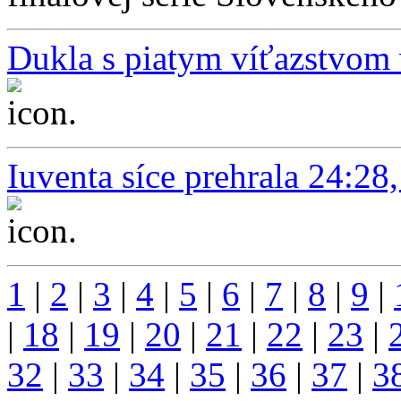
Dukla s piatym víťazstvom v
...
Iuventa síce prehrala 24:2
...
1
|
2
|
3
|
4
|
5
|
6
|
7
|
8
|
9
|
|
18
|
19
|
20
|
21
|
22
|
23
|
32
|
33
|
34
|
35
|
36
|
37
|
3