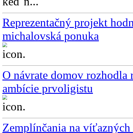
keď n...
Reprezentačný projekt hodno
michalovská ponuka
...
O návrate domov rozhodla ro
ambície prvoligistu
...
Zemplínčania na víťazných 