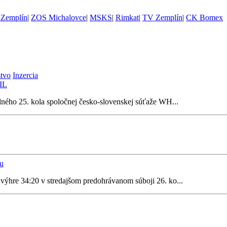
Zemplín
|
ZOS Michalovce
|
MSKS
|
Rimkat
|
TV Zemplín
|
CK Bomex
stvo
Inzercia
HIL
ného 25. kola spoločnej česko-slovenskej súťaže WH...
tu
výhre 34:20 v stredajšom predohrávanom súboji 26. ko...