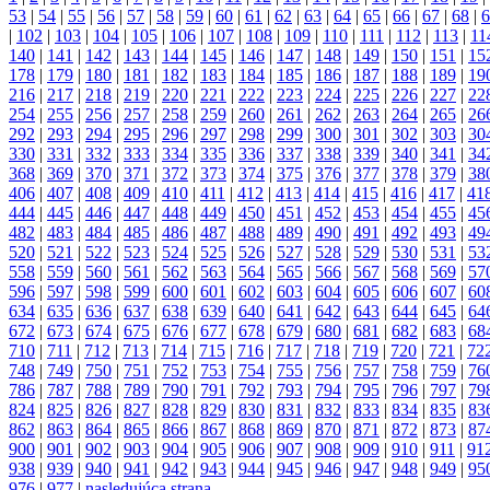
53
|
54
|
55
|
56
|
57
|
58
|
59
|
60
|
61
|
62
|
63
|
64
|
65
|
66
|
67
|
68
|
6
|
102
|
103
|
104
|
105
|
106
|
107
|
108
|
109
|
110
|
111
|
112
|
113
|
11
140
|
141
|
142
|
143
|
144
|
145
|
146
|
147
|
148
|
149
|
150
|
151
|
15
178
|
179
|
180
|
181
|
182
|
183
|
184
|
185
|
186
|
187
|
188
|
189
|
19
216
|
217
|
218
|
219
|
220
|
221
|
222
|
223
|
224
|
225
|
226
|
227
|
22
254
|
255
|
256
|
257
|
258
|
259
|
260
|
261
|
262
|
263
|
264
|
265
|
26
292
|
293
|
294
|
295
|
296
|
297
|
298
|
299
|
300
|
301
|
302
|
303
|
30
330
|
331
|
332
|
333
|
334
|
335
|
336
|
337
|
338
|
339
|
340
|
341
|
34
368
|
369
|
370
|
371
|
372
|
373
|
374
|
375
|
376
|
377
|
378
|
379
|
38
406
|
407
|
408
|
409
|
410
|
411
|
412
|
413
|
414
|
415
|
416
|
417
|
41
444
|
445
|
446
|
447
|
448
|
449
|
450
|
451
|
452
|
453
|
454
|
455
|
45
482
|
483
|
484
|
485
|
486
|
487
|
488
|
489
|
490
|
491
|
492
|
493
|
49
520
|
521
|
522
|
523
|
524
|
525
|
526
|
527
|
528
|
529
|
530
|
531
|
53
558
|
559
|
560
|
561
|
562
|
563
|
564
|
565
|
566
|
567
|
568
|
569
|
57
596
|
597
|
598
|
599
|
600
|
601
|
602
|
603
|
604
|
605
|
606
|
607
|
60
634
|
635
|
636
|
637
|
638
|
639
|
640
|
641
|
642
|
643
|
644
|
645
|
64
672
|
673
|
674
|
675
|
676
|
677
|
678
|
679
|
680
|
681
|
682
|
683
|
68
710
|
711
|
712
|
713
|
714
|
715
|
716
|
717
|
718
|
719
|
720
|
721
|
72
748
|
749
|
750
|
751
|
752
|
753
|
754
|
755
|
756
|
757
|
758
|
759
|
76
786
|
787
|
788
|
789
|
790
|
791
|
792
|
793
|
794
|
795
|
796
|
797
|
79
824
|
825
|
826
|
827
|
828
|
829
|
830
|
831
|
832
|
833
|
834
|
835
|
83
862
|
863
|
864
|
865
|
866
|
867
|
868
|
869
|
870
|
871
|
872
|
873
|
87
900
|
901
|
902
|
903
|
904
|
905
|
906
|
907
|
908
|
909
|
910
|
911
|
91
938
|
939
|
940
|
941
|
942
|
943
|
944
|
945
|
946
|
947
|
948
|
949
|
95
976
|
977
|
nasledujúca strana