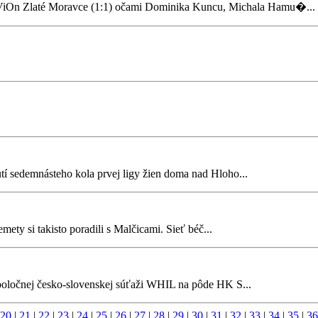
 ViOn Zlaté Moravce (1:1) očami Dominika Kuncu, Michala Hamu�...
utí sedemnásteho kola prvej ligy žien doma nad Hloho...
mety si takisto poradili s Malčicami. Sieť béč...
spoločnej česko-slovenskej súťaži WHIL na pôde HK S...
20
|
21
|
22
|
23
|
24
|
25
|
26
|
27
|
28
|
29
|
30
|
31
|
32
|
33
|
34
|
35
|
36