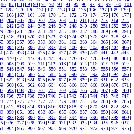
|
86
|
87
|
88
|
89
|
90
|
91
|
92
|
93
|
94
|
95
|
96
|
97
|
98
|
99
|
100
|
101
7
|
128
|
129
|
130
|
131
|
132
|
133
|
134
|
135
|
136
|
137
|
138
|
139
|
65
|
166
|
167
|
168
|
169
|
170
|
171
|
172
|
173
|
174
|
175
|
176
|
177
|
03
|
204
|
205
|
206
|
207
|
208
|
209
|
210
|
211
|
212
|
213
|
214
|
215
|
41
|
242
|
243
|
244
|
245
|
246
|
247
|
248
|
249
|
250
|
251
|
252
|
253
|
79
|
280
|
281
|
282
|
283
|
284
|
285
|
286
|
287
|
288
|
289
|
290
|
291
|
17
|
318
|
319
|
320
|
321
|
322
|
323
|
324
|
325
|
326
|
327
|
328
|
329
|
55
|
356
|
357
|
358
|
359
|
360
|
361
|
362
|
363
|
364
|
365
|
366
|
367
|
93
|
394
|
395
|
396
|
397
|
398
|
399
|
400
|
401
|
402
|
403
|
404
|
405
|
31
|
432
|
433
|
434
|
435
|
436
|
437
|
438
|
439
|
440
|
441
|
442
|
443
|
69
|
470
|
471
|
472
|
473
|
474
|
475
|
476
|
477
|
478
|
479
|
480
|
481
|
07
|
508
|
509
|
510
|
511
|
512
|
513
|
514
|
515
|
516
|
517
|
518
|
519
|
45
|
546
|
547
|
548
|
549
|
550
|
551
|
552
|
553
|
554
|
555
|
556
|
557
|
83
|
584
|
585
|
586
|
587
|
588
|
589
|
590
|
591
|
592
|
593
|
594
|
595
|
21
|
622
|
623
|
624
|
625
|
626
|
627
|
628
|
629
|
630
|
631
|
632
|
633
|
59
|
660
|
661
|
662
|
663
|
664
|
665
|
666
|
667
|
668
|
669
|
670
|
671
|
97
|
698
|
699
|
700
|
701
|
702
|
703
|
704
|
705
|
706
|
707
|
708
|
709
|
35
|
736
|
737
|
738
|
739
|
740
|
741
|
742
|
743
|
744
|
745
|
746
|
747
|
73
|
774
|
775
|
776
|
777
|
778
|
779
|
780
|
781
|
782
|
783
|
784
|
785
|
11
|
812
|
813
|
814
|
815
|
816
|
817
|
818
|
819
|
820
|
821
|
822
|
823
|
49
|
850
|
851
|
852
|
853
|
854
|
855
|
856
|
857
|
858
|
859
|
860
|
861
|
87
|
888
|
889
|
890
|
891
|
892
|
893
|
894
|
895
|
896
|
897
|
898
|
899
|
25
|
926
|
927
|
928
|
929
|
930
|
931
|
932
|
933
|
934
|
935
|
936
|
937
|
63
|
964
|
965
|
966
|
967
|
968
|
969
|
970
|
971
|
972
|
973
|
974
|
975
|