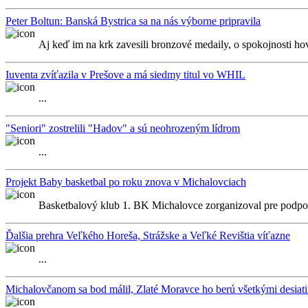
Peter Boltun: Banská Bystrica sa na nás výborne pripravila
Aj keď im na krk zavesili bronzové medaily, o spokojnosti ho
Iuventa zvíťazila v Prešove a má siedmy titul vo WHIL
...
"Seniori" zostrelili "Hadov" a sú neohrozeným lídrom
...
Projekt Baby basketbal po roku znova v Michalovciach
Basketbalový klub 1. BK Michalovce zorganizoval pre podporu 
Ďalšia prehra Veľkého Horeša, Strážske a Veľké Revištia víťazne
...
Michalovčanom sa bod málil, Zlaté Moravce ho berú všetkými desiat