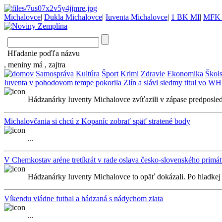
Michalovce
|
Dukla Michalovce
|
Iuventa Michalovce
|
1 BK MI
|
MFK 
Hľadanie poďľa názvu
, meniny má
, zajtra
Samospráva
Kultúra
Šport
Krimi
Zdravie
Ekonomika
Škol
Iuventa v pohodovom tempe pokorila Zlín a slávi siedmy titul vo W
Hádzanárky Iuventy Michalovce zvíťazili v zápase predposled
Michalovčania si chcú z Kopaníc zobrať späť stratené body
...
V Chemkostav aréne tretíkrát v rade oslava česko-slovenského primá
Hádzanárky Iuventy Michalovce to opäť dokázali. Po hladkej 
Víkendu vládne futbal a hádzaná s nádychom zlata
...