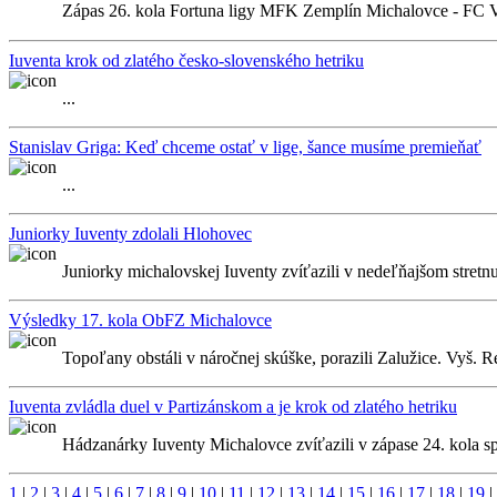
Zápas 26. kola Fortuna ligy MFK Zemplín Michalovce - FC
Iuventa krok od zlatého česko-slovenského hetriku
...
Stanislav Griga: Keď chceme ostať v lige, šance musíme premieňať
...
Juniorky Iuventy zdolali Hlohovec
Juniorky michalovskej Iuventy zvíťazili v nedeľňajšom stretn
Výsledky 17. kola ObFZ Michalovce
Topoľany obstáli v náročnej skúške, porazili Zalužice. Vyš. Re
Iuventa zvládla duel v Partizánskom a je krok od zlatého hetriku
Hádzanárky Iuventy Michalovce zvíťazili v zápase 24. kola 
1
|
2
|
3
|
4
|
5
|
6
|
7
|
8
|
9
|
10
|
11
|
12
|
13
|
14
|
15
|
16
|
17
|
18
|
19
|