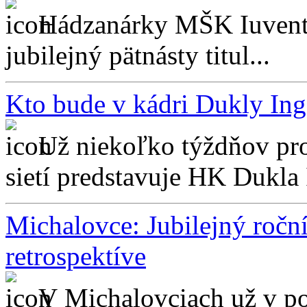
Hádzanárky MŠK Iuventa
jubilejný pätnásty titul...
Kto bude v kádri Dukly In
Už niekoľko týždňov pro
sietí predstavuje HK Dukla 
Michalovce: Jubilejný ročn
retrospektíve
V Michalovciach už v po