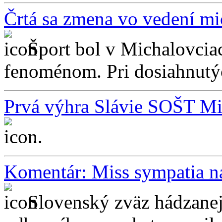
Črtá sa zmena vo vedení mi
Šport bol v Michalovcia
fenoménom. Pri dosiahnutýc
Prvá výhra Slávie SOŠT Mic
...
Komentár: Miss sympatia n
Slovenský zväz hádzanej