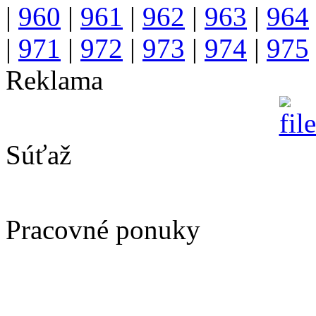
|
960
|
961
|
962
|
963
|
964
|
971
|
972
|
973
|
974
|
975
Reklama
Súťaž
Pracovné ponuky