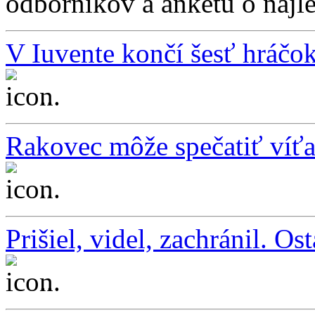
odborníkov a anketu o najle
V Iuvente končí šesť hráčo
...
Rakovec môže spečatiť víťaz
...
Prišiel, videl, zachránil. O
...