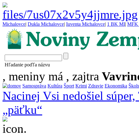
Michalovce
|
Dukla Michalovce
|
Iuventa Michalovce
|
1 BK MI
|
MFK 
Hľadanie poďľa názvu
, meniny má
, zajtra
Vavrin
Samospráva
Kultúra
Šport
Krimi
Zdravie
Ekonomika
Škol
Nacinej Vsi nedošiel súper
„päťku“
...