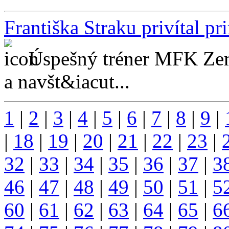
Františka Straku privítal p
Úspešný tréner MFK Zemp
a navšt&iacut...
1
|
2
|
3
|
4
|
5
|
6
|
7
|
8
|
9
|
|
18
|
19
|
20
|
21
|
22
|
23
|
32
|
33
|
34
|
35
|
36
|
37
|
3
46
|
47
|
48
|
49
|
50
|
51
|
5
60
|
61
|
62
|
63
|
64
|
65
|
6