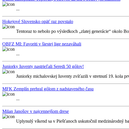
...
Hokejové Slovensko opäť raz povstalo
Tentoraz to nebolo po výsledkoch „zlatej generácie“ okolo Bo
OBFZ MI: Favoriti v šiestej lige nezaváhali
...
Juniorky Iuventy nastrieľali Seredi 50 gólov!
Juniorky michalovskej Iuventy zvíťazili v stretnutí 19. kola p
MFK Zemplín prehral gólom z nadstaveného času
...
Milan Janošov v najcennejšom drese
Uplynulý víkend sa v Piešťanoch uskutočnil medzinárodný bask