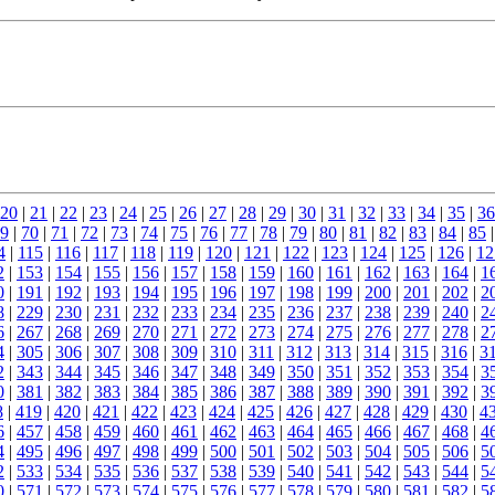
20
|
21
|
22
|
23
|
24
|
25
|
26
|
27
|
28
|
29
|
30
|
31
|
32
|
33
|
34
|
35
|
36
9
|
70
|
71
|
72
|
73
|
74
|
75
|
76
|
77
|
78
|
79
|
80
|
81
|
82
|
83
|
84
|
85
4
|
115
|
116
|
117
|
118
|
119
|
120
|
121
|
122
|
123
|
124
|
125
|
126
|
12
2
|
153
|
154
|
155
|
156
|
157
|
158
|
159
|
160
|
161
|
162
|
163
|
164
|
1
0
|
191
|
192
|
193
|
194
|
195
|
196
|
197
|
198
|
199
|
200
|
201
|
202
|
2
8
|
229
|
230
|
231
|
232
|
233
|
234
|
235
|
236
|
237
|
238
|
239
|
240
|
2
6
|
267
|
268
|
269
|
270
|
271
|
272
|
273
|
274
|
275
|
276
|
277
|
278
|
2
4
|
305
|
306
|
307
|
308
|
309
|
310
|
311
|
312
|
313
|
314
|
315
|
316
|
3
2
|
343
|
344
|
345
|
346
|
347
|
348
|
349
|
350
|
351
|
352
|
353
|
354
|
3
0
|
381
|
382
|
383
|
384
|
385
|
386
|
387
|
388
|
389
|
390
|
391
|
392
|
3
8
|
419
|
420
|
421
|
422
|
423
|
424
|
425
|
426
|
427
|
428
|
429
|
430
|
4
6
|
457
|
458
|
459
|
460
|
461
|
462
|
463
|
464
|
465
|
466
|
467
|
468
|
4
4
|
495
|
496
|
497
|
498
|
499
|
500
|
501
|
502
|
503
|
504
|
505
|
506
|
5
2
|
533
|
534
|
535
|
536
|
537
|
538
|
539
|
540
|
541
|
542
|
543
|
544
|
5
0
|
571
|
572
|
573
|
574
|
575
|
576
|
577
|
578
|
579
|
580
|
581
|
582
|
5