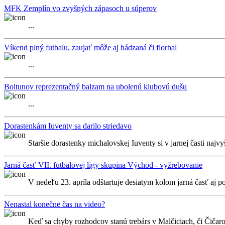
MFK Zemplín vo zvyšných zápasoch u súperov
...
Víkend plný futbalu, zaujať môže aj hádzaná či florbal
...
Boltunov reprezentačný balzam na ubolenú klubovú dušu
...
Dorastenkám Iuventy sa darilo striedavo
Staršie dorastenky michalovskej Iuventy si v jarnej časti najvy
Jarná časť VII. futbalovej ligy skupina Východ - vyžrebovanie
V nedeľu 23. apríla odštartuje desiatym kolom jarná časť aj 
Nenastal konečne čas na video?
Keď sa chyby rozhodcov stanú trebárs v Malčiciach, či Čičarovc