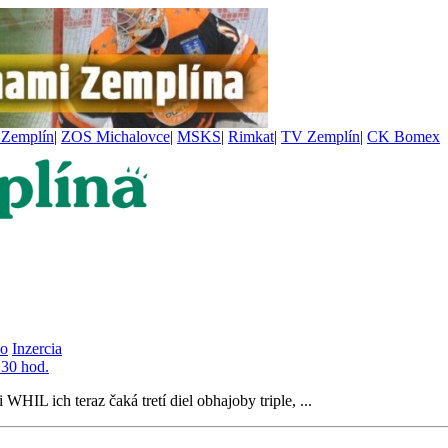
Zemplín
|
ZOS Michalovce
|
MSKS
|
Rimkat
|
TV Zemplín
|
CK Bomex
vo
Inzercia
.30 hod.
WHIL ich teraz čaká tretí diel obhajoby triple, ...