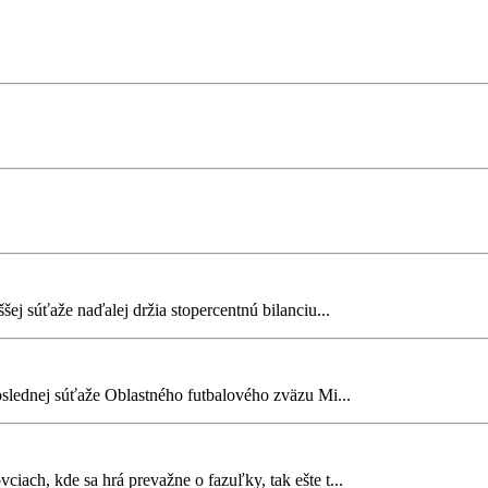
ššej súťaže naďalej držia stopercentnú bilanciu...
poslednej súťaže Oblastného futbalového zväzu Mi...
iach, kde sa hrá prevažne o fazuľky, tak ešte t...