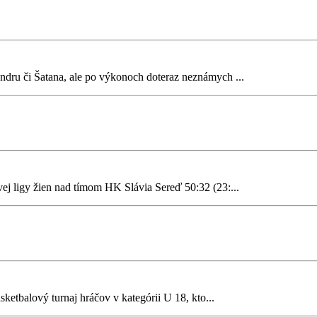
ndru či Šatana, ale po výkonoch doteraz neznámych ...
rvej ligy žien nad tímom HK Slávia Sereď 50:32 (23:...
etbalový turnaj hráčov v kategórii U 18, kto...