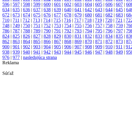
596
|
597
|
598
|
599
|
600
|
601
|
602
|
603
|
604
|
605
|
606
|
607
|
60
634
|
635
|
636
|
637
|
638
|
639
|
640
|
641
|
642
|
643
|
644
|
645
|
64
672
|
673
|
674
|
675
|
676
|
677
|
678
|
679
|
680
|
681
|
682
|
683
|
68
710
|
711
|
712
|
713
|
714
|
715
|
716
|
717
|
718
|
719
|
720
|
721
|
72
748
|
749
|
750
|
751
|
752
|
753
|
754
|
755
|
756
|
757
|
758
|
759
|
76
786
|
787
|
788
|
789
|
790
|
791
|
792
|
793
|
794
|
795
|
796
|
797
|
79
824
|
825
|
826
|
827
|
828
|
829
|
830
|
831
|
832
|
833
|
834
|
835
|
83
862
|
863
|
864
|
865
|
866
|
867
|
868
|
869
|
870
|
871
|
872
|
873
|
87
900
|
901
|
902
|
903
|
904
|
905
|
906
|
907
|
908
|
909
|
910
|
911
|
91
938
|
939
|
940
|
941
|
942
|
943
|
944
|
945
|
946
|
947
|
948
|
949
|
95
976
|
977
|
nasledujúca strana
Reklama
Súťaž