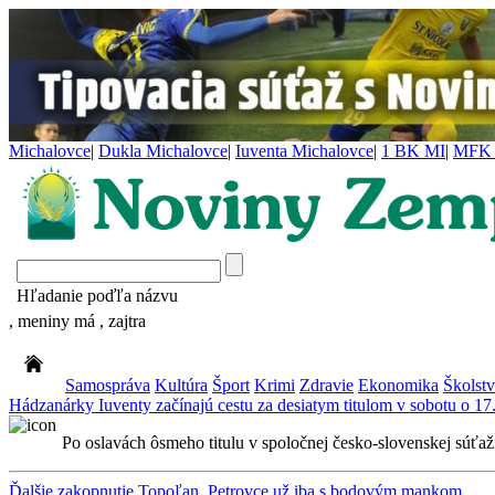
Michalovce
|
Dukla Michalovce
|
Iuventa Michalovce
|
1 BK MI
|
MFK 
Hľadanie poďľa názvu
, meniny má
, zajtra
Samospráva
Kultúra
Šport
Krimi
Zdravie
Ekonomika
Školst
Hádzanárky Iuventy začínajú cestu za desiatym titulom v sobotu o 17
Po oslavách ôsmeho titulu v spoločnej česko-slovenskej súťaži 
Ďalšie zakopnutie Topoľan, Petrovce už iba s bodovým mankom