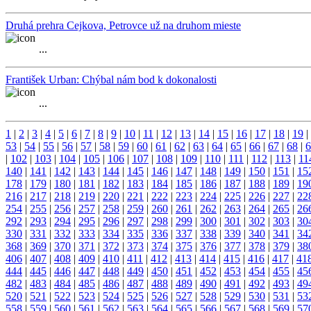
Druhá prehra Cejkova, Petrovce už na druhom mieste
...
František Urban: Chýbal nám bod k dokonalosti
...
1
|
2
|
3
|
4
|
5
|
6
|
7
|
8
|
9
|
10
|
11
|
12
|
13
|
14
|
15
|
16
|
17
|
18
|
19
|
53
|
54
|
55
|
56
|
57
|
58
|
59
|
60
|
61
|
62
|
63
|
64
|
65
|
66
|
67
|
68
|
6
|
102
|
103
|
104
|
105
|
106
|
107
|
108
|
109
|
110
|
111
|
112
|
113
|
11
140
|
141
|
142
|
143
|
144
|
145
|
146
|
147
|
148
|
149
|
150
|
151
|
15
178
|
179
|
180
|
181
|
182
|
183
|
184
|
185
|
186
|
187
|
188
|
189
|
19
216
|
217
|
218
|
219
|
220
|
221
|
222
|
223
|
224
|
225
|
226
|
227
|
22
254
|
255
|
256
|
257
|
258
|
259
|
260
|
261
|
262
|
263
|
264
|
265
|
26
292
|
293
|
294
|
295
|
296
|
297
|
298
|
299
|
300
|
301
|
302
|
303
|
30
330
|
331
|
332
|
333
|
334
|
335
|
336
|
337
|
338
|
339
|
340
|
341
|
34
368
|
369
|
370
|
371
|
372
|
373
|
374
|
375
|
376
|
377
|
378
|
379
|
38
406
|
407
|
408
|
409
|
410
|
411
|
412
|
413
|
414
|
415
|
416
|
417
|
41
444
|
445
|
446
|
447
|
448
|
449
|
450
|
451
|
452
|
453
|
454
|
455
|
45
482
|
483
|
484
|
485
|
486
|
487
|
488
|
489
|
490
|
491
|
492
|
493
|
49
520
|
521
|
522
|
523
|
524
|
525
|
526
|
527
|
528
|
529
|
530
|
531
|
53
558
|
559
|
560
|
561
|
562
|
563
|
564
|
565
|
566
|
567
|
568
|
569
|
57