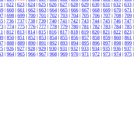
21
|
622
|
623
|
624
|
625
|
626
|
627
|
628
|
629
|
630
|
631
|
632
|
633
|
59
|
660
|
661
|
662
|
663
|
664
|
665
|
666
|
667
|
668
|
669
|
670
|
671
|
97
|
698
|
699
|
700
|
701
|
702
|
703
|
704
|
705
|
706
|
707
|
708
|
709
|
35
|
736
|
737
|
738
|
739
|
740
|
741
|
742
|
743
|
744
|
745
|
746
|
747
|
73
|
774
|
775
|
776
|
777
|
778
|
779
|
780
|
781
|
782
|
783
|
784
|
785
|
11
|
812
|
813
|
814
|
815
|
816
|
817
|
818
|
819
|
820
|
821
|
822
|
823
|
49
|
850
|
851
|
852
|
853
|
854
|
855
|
856
|
857
|
858
|
859
|
860
|
861
|
87
|
888
|
889
|
890
|
891
|
892
|
893
|
894
|
895
|
896
|
897
|
898
|
899
|
25
|
926
|
927
|
928
|
929
|
930
|
931
|
932
|
933
|
934
|
935
|
936
|
937
|
63
|
964
|
965
|
966
|
967
|
968
|
969
|
970
|
971
|
972
|
973
|
974
|
975
|