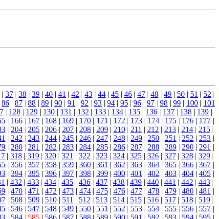
|
37
|
38
|
39
|
40
|
41
|
42
|
43
|
44
|
45
|
46
|
47
|
48
|
49
|
50
|
51
|
52
|
|
86
|
87
|
88
|
89
|
90
|
91
|
92
|
93
|
94
|
95
|
96
|
97
|
98
|
99
|
100
|
101
7
|
128
|
129
|
130
|
131
|
132
|
133
|
134
|
135
|
136
|
137
|
138
|
139
|
65
|
166
|
167
|
168
|
169
|
170
|
171
|
172
|
173
|
174
|
175
|
176
|
177
|
03
|
204
|
205
|
206
|
207
|
208
|
209
|
210
|
211
|
212
|
213
|
214
|
215
|
41
|
242
|
243
|
244
|
245
|
246
|
247
|
248
|
249
|
250
|
251
|
252
|
253
|
79
|
280
|
281
|
282
|
283
|
284
|
285
|
286
|
287
|
288
|
289
|
290
|
291
|
17
|
318
|
319
|
320
|
321
|
322
|
323
|
324
|
325
|
326
|
327
|
328
|
329
|
55
|
356
|
357
|
358
|
359
|
360
|
361
|
362
|
363
|
364
|
365
|
366
|
367
|
93
|
394
|
395
|
396
|
397
|
398
|
399
|
400
|
401
|
402
|
403
|
404
|
405
|
31
|
432
|
433
|
434
|
435
|
436
|
437
|
438
|
439
|
440
|
441
|
442
|
443
|
69
|
470
|
471
|
472
|
473
|
474
|
475
|
476
|
477
|
478
|
479
|
480
|
481
|
07
|
508
|
509
|
510
|
511
|
512
|
513
|
514
|
515
|
516
|
517
|
518
|
519
|
45
|
546
|
547
|
548
|
549
|
550
|
551
|
552
|
553
|
554
|
555
|
556
|
557
|
83
|
584
|
585
|
586
|
587
|
588
|
589
|
590
|
591
|
592
|
593
|
594
|
595
|