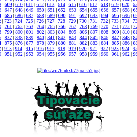
8
|
609
|
610
|
611
|
612
|
613
|
614
|
615
|
616
|
617
|
618
|
619
|
620
|
6
6
|
647
|
648
|
649
|
650
|
651
|
652
|
653
|
654
|
655
|
656
|
657
|
658
|
6
4
|
685
|
686
|
687
|
688
|
689
|
690
|
691
|
692
|
693
|
694
|
695
|
696
|
6
2
|
723
|
724
|
725
|
726
|
727
|
728
|
729
|
730
|
731
|
732
|
733
|
734
|
7
0
|
761
|
762
|
763
|
764
|
765
|
766
|
767
|
768
|
769
|
770
|
771
|
772
|
7
8
|
799
|
800
|
801
|
802
|
803
|
804
|
805
|
806
|
807
|
808
|
809
|
810
|
8
6
|
837
|
838
|
839
|
840
|
841
|
842
|
843
|
844
|
845
|
846
|
847
|
848
|
8
4
|
875
|
876
|
877
|
878
|
879
|
880
|
881
|
882
|
883
|
884
|
885
|
886
|
8
2
|
913
|
914
|
915
|
916
|
917
|
918
|
919
|
920
|
921
|
922
|
923
|
924
|
9
0
|
951
|
952
|
953
|
954
|
955
|
956
|
957
|
958
|
959
|
960
|
961
|
962
|
9