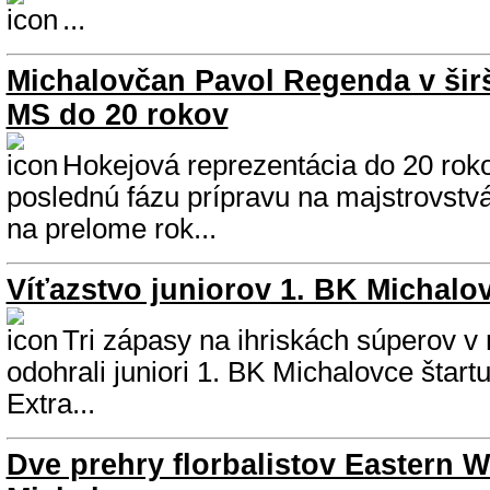
...
Michalovčan Pavol Regenda v širš
MS do 20 rokov
Hokejová reprezentácia do 20 rok
poslednú fázu prípravu na majstrovstvá
na prelome rok...
Víťazstvo juniorov 1. BK Michalo
Tri zápasy na ihriskách súperov v
odohrali juniori 1. BK Michalovce štartu
Extra...
Dve prehry florbalistov Eastern 