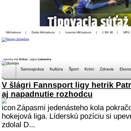
Michalovce
|
Dukla Michalovce
|
Iuventa Michalovce
|
1 BK MI
|
MFK 
, meniny má
Oskar
, zajtra
Ľubomíra
Samospráva
Kultúra
Šport
Krimi
Zdravie
Ekono
V šlágri Fannsport ligy hetrik Pa
aj napadnutie rozhodcu
Zápasmi jedenásteho kola pokrač
hokejová liga. Líderskú pozíciu si upevn
zdolal D...