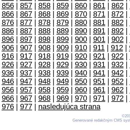
856
|
857
|
858
|
859
|
860
|
861
|
862
|
866
|
867
|
868
|
869
|
870
|
871
|
872
|
876
|
877
|
878
|
879
|
880
|
881
|
882
|
886
|
887
|
888
|
889
|
890
|
891
|
892
|
896
|
897
|
898
|
899
|
900
|
901
|
902
|
906
|
907
|
908
|
909
|
910
|
911
|
912
|
916
|
917
|
918
|
919
|
920
|
921
|
922
|
926
|
927
|
928
|
929
|
930
|
931
|
932
|
936
|
937
|
938
|
939
|
940
|
941
|
942
|
946
|
947
|
948
|
949
|
950
|
951
|
952
|
956
|
957
|
958
|
959
|
960
|
961
|
962
|
966
|
967
|
968
|
969
|
970
|
971
|
972
|
976
|
977
|
nasledujúca strana
©201
Generované redakčným CMS sy