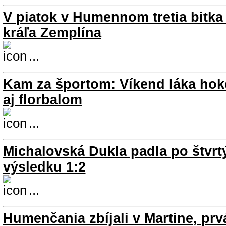
V piatok v Humennom tretia bitka
kráľa Zemplína
...
Kam za športom: Víkend láka ho
aj florbalom
...
Michalovská Dukla padla po štvrt
výsledku 1:2
...
Humenčania zbíjali v Martine, pr