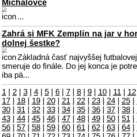
Michalovce
...
Zahrá si MFK Zemplín na jar v ho
dolnej šestke?
Základná časť najvyššej futbalovej
smeruje do finále. Do jej konca je pot
iba pä...
1
|
2
|
3
|
4
|
5
|
6
|
7
|
8
|
9
|
10
|
11
|
12
17
|
18
|
19
|
20
|
21
|
22
|
23
|
24
|
25
|
30
|
31
|
32
|
33
|
34
|
35
|
36
|
37
|
38
|
43
|
44
|
45
|
46
|
47
|
48
|
49
|
50
|
51
|
56
|
57
|
58
|
59
|
60
|
61
|
62
|
63
|
64
|
69
|
70
|
71
|
72
|
73
|
74
|
75
|
76
|
77
|