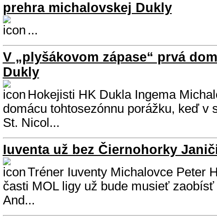
prehra michalovskej Dukly
...
V „plyšákovom zápase“ prvá dom
Dukly
Hokejisti HK Dukla Ingema Michalo
domácu tohtosezónnu porážku, keď v st
St. Nicol...
Iuventa už bez Čiernohorky Janič
Tréner Iuventy Michalovce Peter Ha
časti MOL ligy už bude musieť zaobísť 
And...