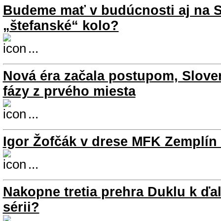
Budeme mať v budúcnosti aj na 
„štefanské“ kolo?
...
Nová éra začala postupom, Slove
fázy z prvého miesta
...
Igor Žofčák v drese MFK Zemplín a
...
Nakopne tretia prehra Duklu k ďal
sérii?