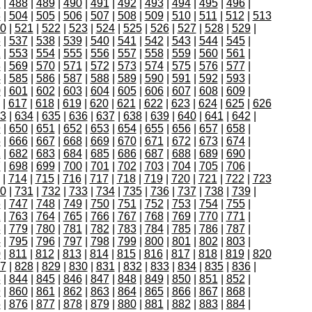
7
|
488
|
489
|
490
|
491
|
492
|
493
|
494
|
495
|
496
|
3
|
504
|
505
|
506
|
507
|
508
|
509
|
510
|
511
|
512
|
513
0
|
521
|
522
|
523
|
524
|
525
|
526
|
527
|
528
|
529
|
6
|
537
|
538
|
539
|
540
|
541
|
542
|
543
|
544
|
545
|
2
|
553
|
554
|
555
|
556
|
557
|
558
|
559
|
560
|
561
|
8
|
569
|
570
|
571
|
572
|
573
|
574
|
575
|
576
|
577
|
4
|
585
|
586
|
587
|
588
|
589
|
590
|
591
|
592
|
593
|
0
|
601
|
602
|
603
|
604
|
605
|
606
|
607
|
608
|
609
|
|
617
|
618
|
619
|
620
|
621
|
622
|
623
|
624
|
625
|
626
3
|
634
|
635
|
636
|
637
|
638
|
639
|
640
|
641
|
642
|
9
|
650
|
651
|
652
|
653
|
654
|
655
|
656
|
657
|
658
|
5
|
666
|
667
|
668
|
669
|
670
|
671
|
672
|
673
|
674
|
1
|
682
|
683
|
684
|
685
|
686
|
687
|
688
|
689
|
690
|
7
|
698
|
699
|
700
|
701
|
702
|
703
|
704
|
705
|
706
|
|
714
|
715
|
716
|
717
|
718
|
719
|
720
|
721
|
722
|
723
0
|
731
|
732
|
733
|
734
|
735
|
736
|
737
|
738
|
739
|
6
|
747
|
748
|
749
|
750
|
751
|
752
|
753
|
754
|
755
|
2
|
763
|
764
|
765
|
766
|
767
|
768
|
769
|
770
|
771
|
8
|
779
|
780
|
781
|
782
|
783
|
784
|
785
|
786
|
787
|
4
|
795
|
796
|
797
|
798
|
799
|
800
|
801
|
802
|
803
|
0
|
811
|
812
|
813
|
814
|
815
|
816
|
817
|
818
|
819
|
820
7
|
828
|
829
|
830
|
831
|
832
|
833
|
834
|
835
|
836
|
3
|
844
|
845
|
846
|
847
|
848
|
849
|
850
|
851
|
852
|
9
|
860
|
861
|
862
|
863
|
864
|
865
|
866
|
867
|
868
|
5
|
876
|
877
|
878
|
879
|
880
|
881
|
882
|
883
|
884
|