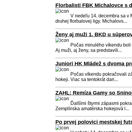
Florbalisti FBK Michalovce s
V nedeľu 14. decembra sa v Me
druhej florbalovej ligy. Michalovs...
Ženy aj muži 1. BKD u súperov
Počas minulého víkendu boli 
Aj muži, aj ženy, sa predstavili...
Juniori HK Mládež s dvoma pr
Počas víkendu pokračovali záp
hokeji. Viac sa tentokrát dari...
ZAHL: Remíza Gamy so Sninou
Ďalšími štyrmi zápasmi pokra
Zemplínska amatérska hokejová l...
Po prvej polovici mestskej fut