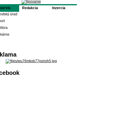
oservis
Redakcia
Inzercia
stský úrad
ort
ltúra
ekárne
klama
cebook