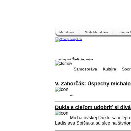
Michalovce
|
Dukla Michalovce
|
Iuventa 
, meniny má
Štefánia
, zajtra
Samospráva
Kultúra
Špor
V. Zahorčák: Úspechy michalo
...
Dukla s cieľom udobriť si div
Michalovskej Dukle sa v tejt
Ladislava Spišiaka sú síce na štvrtom