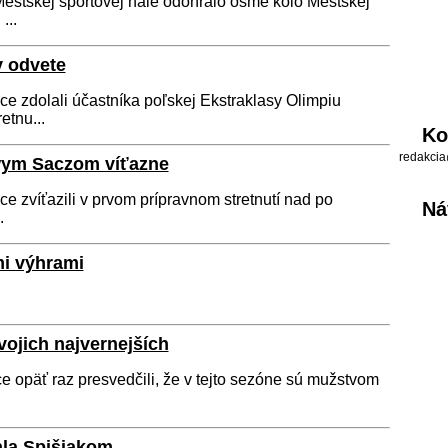
estskej športovej hale odohralo ôsme kolo Mestskej
...
v odvete
e zdolali účastníka poľskej Ekstraklasy Olimpiu
tnu...
Ko
redakcia
wym Saczom víťazne
e zvíťazili v prvom prípravnom stretnutí nad po
Ná
.
mi výhrami
ojich najvernejších
e opäť raz presvedčili, že v tejto sezóne sú mužstvom
hla Spišiakom