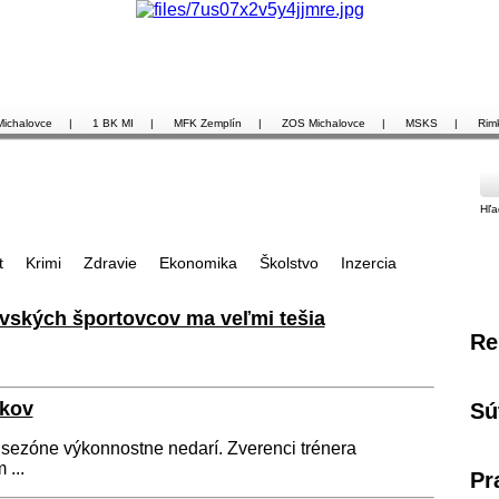
Michalovce
|
1 BK MI
|
MFK Zemplín
|
ZOS Michalovce
|
MSKS
|
Rim
Hľa
t
Krimi
Zdravie
Ekonomika
Školstvo
Inzercia
vských športovcov ma veľmi tešia
Re
ákov
Sú
o sezóne výkonnostne nedarí. Zverenci trénera
 ...
Pr