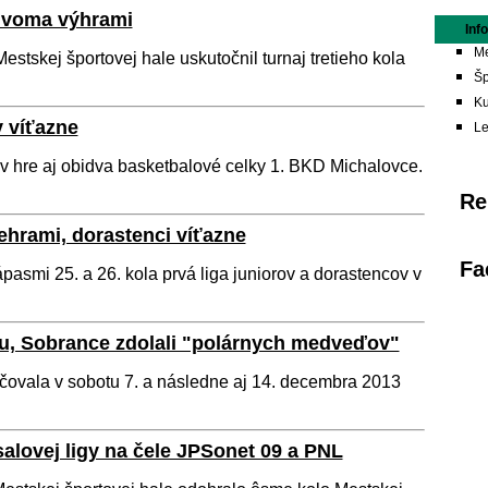
 dvoma výhrami
Inf
Me
stskej športovej hale uskutočnil turnaj tretieho kola
Šp
Ku
 víťazne
L
v hre aj obidva basketbalové celky 1. BKD Michalovce.
Re
ehrami, dorastenci víťazne
Fa
asmi 25. a 26. kola prvá liga juniorov a dorastencov v
, Sobrance zdolali "polárnych medveďov"
čovala v sobotu 7. a následne aj 14. decembra 2013
salovej ligy na čele JPSonet 09 a PNL