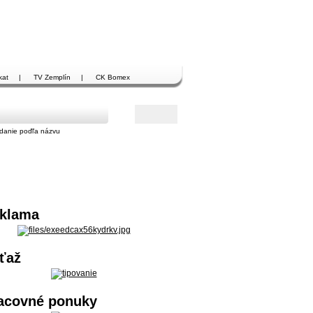
kat
|
TV Zemplín
|
CK Bomex
danie poďľa názvu
klama
ťaž
acovné ponuky