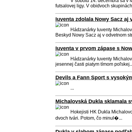
V sobotu 14. decembra sa v M
futsalovej ligy. V obidvoch skupinách 
Iuventa zdolala Nowy Sacz aj 
Hádzanárky Iuventy Michalovc
Beskyd Nowy Sacz aj v odvetnom stre
Iuventa v prvom zápase s No
Hádzanárky Iuventy Michalovc
jesennej časti piatym tímom poľskej..
Devils a Fann Sport s vysoký
...
Michalovská Dukla sklamala sv
Hokejisti HK Dukla Michalovc
dvoch tvári. Potom, čo minul�...
Dukla v slabom zápase podľa