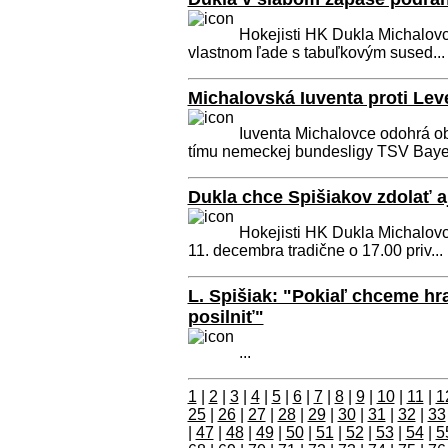
Hokejisti HK Dukla Michalovce 
vlastnom ľade s tabuľkovým sused...
Michalovská Iuventa proti Le
Iuventa Michalovce odohrá o
tímu nemeckej bundesligy TSV Baye.
Dukla chce Spišiakov zdolať aj
Hokejisti HK Dukla Michalovc
11. decembra tradične o 17.00 priv...
L. Spišiak: "Pokiaľ chceme hr
posilniť"
...
1
|
2
|
3
|
4
|
5
|
6
|
7
|
8
|
9
|
10
|
11
|
1
25
|
26
|
27
|
28
|
29
|
30
|
31
|
32
|
33
|
47
|
48
|
49
|
50
|
51
|
52
|
53
|
54
|
5