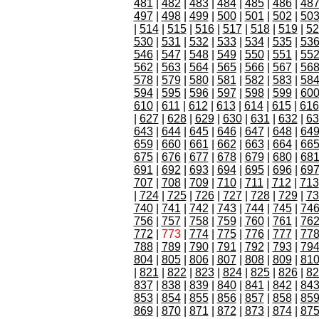
481
|
482
|
483
|
484
|
485
|
486
|
48
497
|
498
|
499
|
500
|
501
|
502
|
50
|
514
|
515
|
516
|
517
|
518
|
519
|
52
530
|
531
|
532
|
533
|
534
|
535
|
53
546
|
547
|
548
|
549
|
550
|
551
|
55
562
|
563
|
564
|
565
|
566
|
567
|
56
578
|
579
|
580
|
581
|
582
|
583
|
58
594
|
595
|
596
|
597
|
598
|
599
|
60
610
|
611
|
612
|
613
|
614
|
615
|
616
|
627
|
628
|
629
|
630
|
631
|
632
|
63
643
|
644
|
645
|
646
|
647
|
648
|
64
659
|
660
|
661
|
662
|
663
|
664
|
66
675
|
676
|
677
|
678
|
679
|
680
|
68
691
|
692
|
693
|
694
|
695
|
696
|
69
707
|
708
|
709
|
710
|
711
|
712
|
713
|
724
|
725
|
726
|
727
|
728
|
729
|
73
740
|
741
|
742
|
743
|
744
|
745
|
74
756
|
757
|
758
|
759
|
760
|
761
|
76
772
|
773
|
774
|
775
|
776
|
777
|
77
788
|
789
|
790
|
791
|
792
|
793
|
79
804
|
805
|
806
|
807
|
808
|
809
|
81
|
821
|
822
|
823
|
824
|
825
|
826
|
82
837
|
838
|
839
|
840
|
841
|
842
|
84
853
|
854
|
855
|
856
|
857
|
858
|
85
869
|
870
|
871
|
872
|
873
|
874
|
87