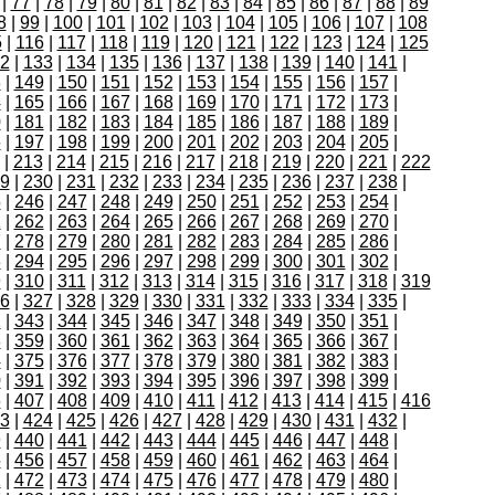
|
77
|
78
|
79
|
80
|
81
|
82
|
83
|
84
|
85
|
86
|
87
|
88
|
89
8
|
99
|
100
|
101
|
102
|
103
|
104
|
105
|
106
|
107
|
108
5
|
116
|
117
|
118
|
119
|
120
|
121
|
122
|
123
|
124
|
125
2
|
133
|
134
|
135
|
136
|
137
|
138
|
139
|
140
|
141
|
8
|
149
|
150
|
151
|
152
|
153
|
154
|
155
|
156
|
157
|
4
|
165
|
166
|
167
|
168
|
169
|
170
|
171
|
172
|
173
|
0
|
181
|
182
|
183
|
184
|
185
|
186
|
187
|
188
|
189
|
6
|
197
|
198
|
199
|
200
|
201
|
202
|
203
|
204
|
205
|
|
213
|
214
|
215
|
216
|
217
|
218
|
219
|
220
|
221
|
222
9
|
230
|
231
|
232
|
233
|
234
|
235
|
236
|
237
|
238
|
5
|
246
|
247
|
248
|
249
|
250
|
251
|
252
|
253
|
254
|
1
|
262
|
263
|
264
|
265
|
266
|
267
|
268
|
269
|
270
|
7
|
278
|
279
|
280
|
281
|
282
|
283
|
284
|
285
|
286
|
3
|
294
|
295
|
296
|
297
|
298
|
299
|
300
|
301
|
302
|
9
|
310
|
311
|
312
|
313
|
314
|
315
|
316
|
317
|
318
|
319
6
|
327
|
328
|
329
|
330
|
331
|
332
|
333
|
334
|
335
|
2
|
343
|
344
|
345
|
346
|
347
|
348
|
349
|
350
|
351
|
8
|
359
|
360
|
361
|
362
|
363
|
364
|
365
|
366
|
367
|
4
|
375
|
376
|
377
|
378
|
379
|
380
|
381
|
382
|
383
|
0
|
391
|
392
|
393
|
394
|
395
|
396
|
397
|
398
|
399
|
6
|
407
|
408
|
409
|
410
|
411
|
412
|
413
|
414
|
415
|
416
3
|
424
|
425
|
426
|
427
|
428
|
429
|
430
|
431
|
432
|
9
|
440
|
441
|
442
|
443
|
444
|
445
|
446
|
447
|
448
|
5
|
456
|
457
|
458
|
459
|
460
|
461
|
462
|
463
|
464
|
1
|
472
|
473
|
474
|
475
|
476
|
477
|
478
|
479
|
480
|