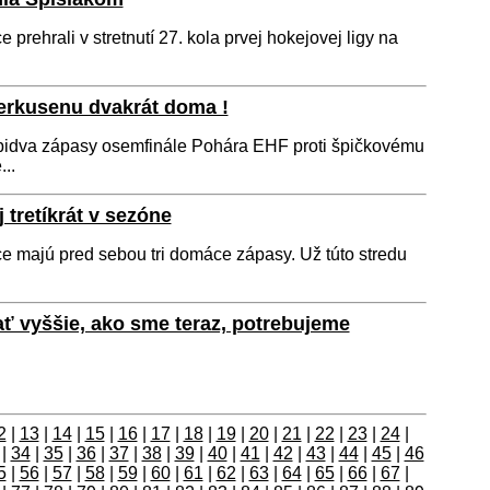
prehrali v stretnutí 27. kola prvej hokejovej ligy na
verkusenu dvakrát doma !
bidva zápasy osemfinále Pohára EHF proti špičkovému
..
 tretíkrát v sezóne
e majú pred sebou tri domáce zápasy. Už túto stredu
ať vyššie, ako sme teraz, potrebujeme
2
|
13
|
14
|
15
|
16
|
17
|
18
|
19
|
20
|
21
|
22
|
23
|
24
|
|
34
|
35
|
36
|
37
|
38
|
39
|
40
|
41
|
42
|
43
|
44
|
45
|
46
5
|
56
|
57
|
58
|
59
|
60
|
61
|
62
|
63
|
64
|
65
|
66
|
67
|