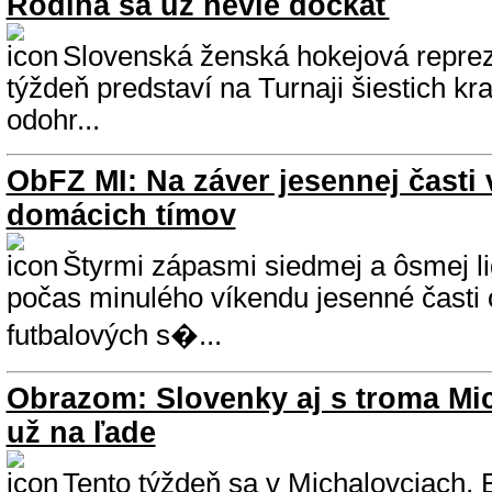
Rodina sa už nevie dočkať
Slovenská ženská hokejová reprez
týždeň predstaví na Turnaji šiestich kra
odohr...
ObFZ MI: Na záver jesennej časti 
domácich tímov
Štyrmi zápasmi siedmej a ôsmej lig
počas minulého víkendu jesenné časti 
futbalových s�...
Obrazom: Slovenky aj s troma Mi
už na ľade
Tento týždeň sa v Michalovciach