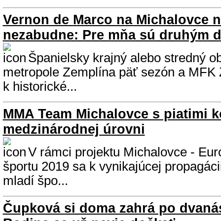
Vernon de Marco na Michalovce n
nezabudne: Pre mňa sú druhým
Španielsky krajný alebo stredný ob
metropole Zemplína päť sezón a MFK
k historické...
MMA Team Michalovce s piatimi k
medzinárodnej úrovni
V rámci projektu Michalovce - Eu
športu 2019 sa k vynikajúcej propagácii 
mladí špo...
Čupková si doma zahrá po dvanás