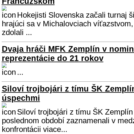
Francúzskom
Hokejisti Slovenska začali turnaj ši
hrajúci sa v Michalovciach víťazstvom
zdolali ...
Dvaja hráči MFK Zemplín v nomin
reprezentácie do 21 rokov
...
Siloví trojbojári z tímu ŠK Zemplí
úspechmi
Siloví trojbojári z tímu ŠK Zemplí
poslednom období zaznamenali v medz
konfrontácii viace...