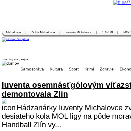
Michalovce
|
Dukla Michalovce
|
Iuventa Michalovce
|
1 BK MI
|
MFK 
, meniny má
, zajtra
Samospráva
Kultúra
Šport
Krimi
Zdravie
Ekono
Iuventa osemnásťgólovým víťazs
demontovala Zlín
Hádzanárky Iuventy Michalovce zví
desiateho kola MOL ligy na pôde mor
Handball Zlín vy...