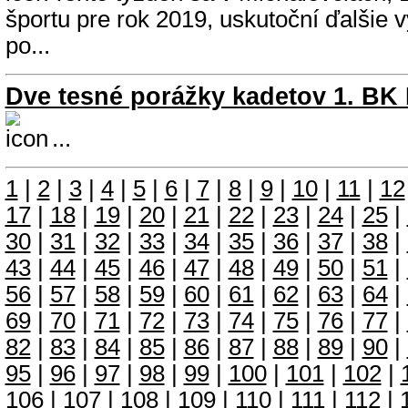
športu pre rok 2019, uskutoční ďalšie
po...
Dve tesné porážky kadetov 1. BK
...
1
|
2
|
3
|
4
|
5
|
6
|
7
|
8
|
9
|
10
|
11
|
12
17
|
18
|
19
|
20
|
21
|
22
|
23
|
24
|
25
|
30
|
31
|
32
|
33
|
34
|
35
|
36
|
37
|
38
|
43
|
44
|
45
|
46
|
47
|
48
|
49
|
50
|
51
|
56
|
57
|
58
|
59
|
60
|
61
|
62
|
63
|
64
|
69
|
70
|
71
|
72
|
73
|
74
|
75
|
76
|
77
|
82
|
83
|
84
|
85
|
86
|
87
|
88
|
89
|
90
|
95
|
96
|
97
|
98
|
99
|
100
|
101
|
102
|
106
|
107
|
108
|
109
|
110
|
111
|
112
|