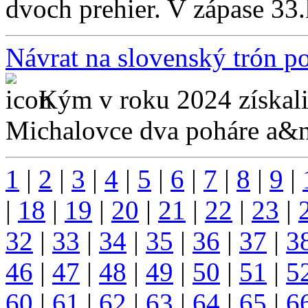
dvoch prehier. V zápase 33.
Návrat na slovenský trón p
Kým v roku 2024 získal
Michalovce dva poháre a&n
1
|
2
|
3
|
4
|
5
|
6
|
7
|
8
|
9
|
|
18
|
19
|
20
|
21
|
22
|
23
|
32
|
33
|
34
|
35
|
36
|
37
|
3
46
|
47
|
48
|
49
|
50
|
51
|
5
60
|
61
|
62
|
63
|
64
|
65
|
6