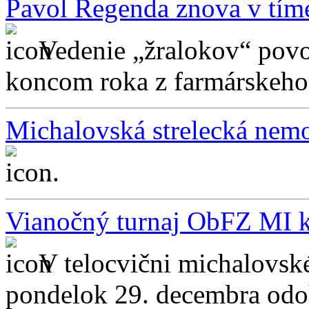
Pavol Regenda znova v tím
Vedenie „žralokov“ povo
koncom roka z farmárskeho 
Michalovská strelecká nemo
...
Vianočný turnaj ObFZ MI k
V telocvični michalovs
pondelok 29. decembra odohr