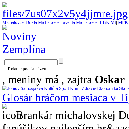
Michalovce
|
Dukla Michalovce
|
Iuventa Michalovce
|
1 BK MI
|
MFK 
Hľadanie poďľa názvu
, meniny má
, zajtra
Oskar
Samospráva
Kultúra
Šport
Krimi
Zdravie
Ekonomika
Škol
Glosár hráčom mesiaca v Ti
Brankár michalovskej Duk
fanúšikov najlepším hr&aac.