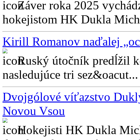
Záver roka 2025 vychádz
hokejistom HK Dukla Micha
Kirill Romanov naďalej „o
Ruský útočník predĺžil 
nasledujúce tri sez&oacut...
Dvojgólové víťazstvo Dukl
Novou Vsou
Hokejisti HK Dukla Mich