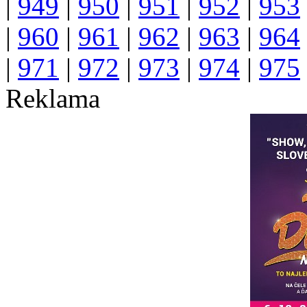
|
949
|
950
|
951
|
952
|
953
|
960
|
961
|
962
|
963
|
964
|
971
|
972
|
973
|
974
|
975
Reklama