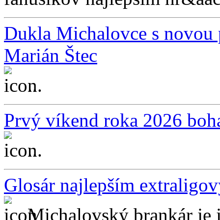
Dukla Michalovce s novou p
Marián Štec
...
Prvý víkend roka 2026 boha
...
Glosár najlepším extralig
Michalovský brankár je